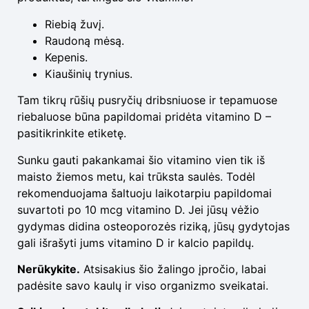
Riebią žuvį.
Raudoną mėsą.
Kepenis.
Kiaušinių trynius.
Tam tikrų rūšių pusryčių dribsniuose ir tepamuose
riebaluose būna papildomai pridėta vitamino D –
pasitikrinkite etiketę.
Sunku gauti pakankamai šio vitamino vien tik iš
maisto žiemos metu, kai trūksta saulės. Todėl
rekomenduojama šaltuoju laikotarpiu papildomai
suvartoti po 10 mcg vitamino D. Jei jūsų vėžio
gydymas didina osteoporozės riziką, jūsų gydytojas
gali išrašyti jums vitamino D ir kalcio papildų.
Nerūkykite.
Atsisakius šio žalingo įpročio, labai
padėsite savo kaulų ir viso organizmo sveikatai.