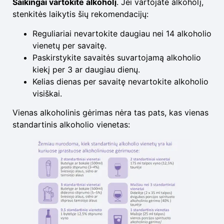
Saikingai vartokite alkoholį
. Jei vartojate alkoholį,
stenkitės laikytis šių rekomendacijų:
Reguliariai nevartokite daugiau nei 14 alkoholio
vienetų per savaitę.
Paskirstykite savaitės suvartojamą alkoholio
kiekį per 3 ar daugiau dienų.
Kelias dienas per savaitę nevartokite alkoholio
visiškai.
Vienas alkoholinis gėrimas nėra tas pats, kas vienas
standartinis alkoholio vienetas: