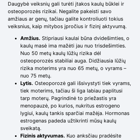
Daugybė veiksnių gali turėti įtakos kaulų būklei ir
osteoporozės rizikai. Negalite pakeisti savo
amžiaus ar genų, tačiau galite kontroliuoti tokius
veiksnius, kaip mitybos įpročius ir fizinį aktyvumą.
Amžius.
Stipriausi kaulai būna dvidešimties, o
kaulų masė ima mažėti jau nuo trisdešimties.
Nuo 50 metų kaulų lūžių rizika dėl
osteoporozės stabiliai auga. Didžiausia lūžių
rizika moterims yra nuo 65 metų, o vyrams –
nuo 75 metų.
Lytis.
Osteoporozė gali išsivystyti tiek vyrams,
tiek moterims, tačiau ši liga labiau paplitusi
tarp moterų. Pagrindinė to priežastis yra
menopauzė, po kurios, nukritus estrogeno
lygiui, kaulų tankis sparčiai mažėja. Hormonas
estrogenas padeda užtikrinti mūsų kaulų
sveikatą.
Fizinis aktyvumas.
Kuo anksčiau pradėsite