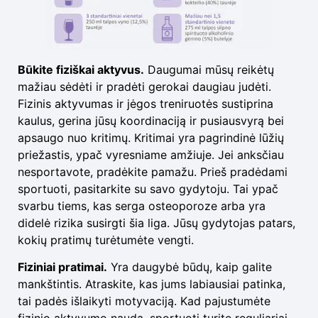
Būkite fiziškai aktyvus.
Daugumai mūsų reikėtų
mažiau sėdėti ir pradėti gerokai daugiau judėti.
Fizinis aktyvumas ir jėgos treniruotės sustiprina
kaulus, gerina jūsų koordinaciją ir pusiausvyrą bei
apsaugo nuo kritimų. Kritimai yra pagrindinė lūžių
priežastis, ypač vyresniame amžiuje. Jei anksčiau
nesportavote, pradėkite pamažu. Prieš pradėdami
sportuoti, pasitarkite su savo gydytoju. Tai ypač
svarbu tiems, kas serga osteoporoze arba yra
didelė rizika susirgti šia liga. Jūsų gydytojas patars,
kokių pratimų turėtumėte vengti.
Fiziniai pratimai.
Yra daugybė būdų, kaip galite
mankštintis. Atraskite, kas jums labiausiai patinka,
tai padės išlaikyti motyvaciją. Kad pajustumėte