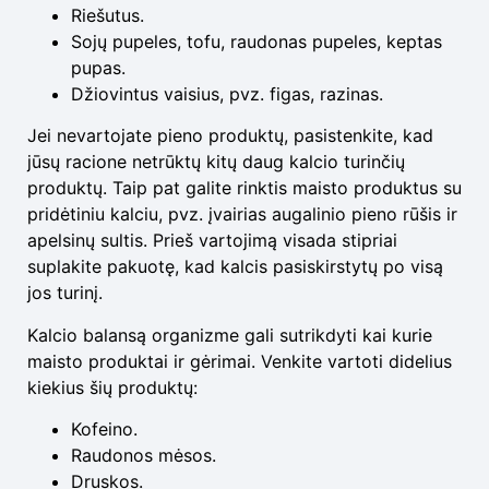
Riešutus.
Sojų pupeles, tofu, raudonas pupeles, keptas
pupas.
Džiovintus vaisius, pvz. figas, razinas.
Jei nevartojate pieno produktų, pasistenkite, kad
jūsų racione netrūktų kitų daug kalcio turinčių
produktų. Taip pat galite rinktis maisto produktus su
pridėtiniu kalciu, pvz. įvairias augalinio pieno rūšis ir
apelsinų sultis. Prieš vartojimą visada stipriai
suplakite pakuotę, kad kalcis pasiskirstytų po visą
jos turinį.
Kalcio balansą organizme gali sutrikdyti kai kurie
maisto produktai ir gėrimai. Venkite vartoti didelius
kiekius šių produktų:
Kofeino.
Raudonos mėsos.
Druskos.