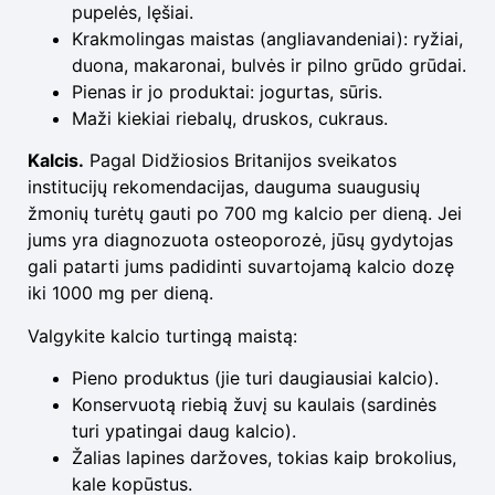
pupelės, lęšiai.
Krakmolingas maistas (angliavandeniai): ryžiai,
duona, makaronai, bulvės ir pilno grūdo grūdai.
Pienas ir jo produktai: jogurtas, sūris.
Maži kiekiai riebalų, druskos, cukraus.
Kalcis.
Pagal Didžiosios Britanijos sveikatos
institucijų rekomendacijas, dauguma suaugusių
žmonių turėtų gauti po 700 mg kalcio per dieną. Jei
jums yra diagnozuota osteoporozė, jūsų gydytojas
gali patarti jums padidinti suvartojamą kalcio dozę
iki 1000 mg per dieną.
Valgykite kalcio turtingą maistą:
Pieno produktus (jie turi daugiausiai kalcio).
Konservuotą riebią žuvį su kaulais (sardinės
turi ypatingai daug kalcio).
Žalias lapines daržoves, tokias kaip brokolius,
kale kopūstus.