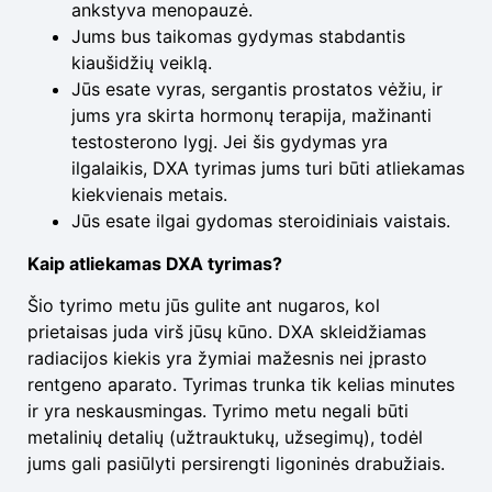
ankstyva menopauzė.
Jums bus taikomas gydymas stabdantis
kiaušidžių veiklą.
Jūs esate vyras, sergantis prostatos vėžiu, ir
jums yra skirta hormonų terapija, mažinanti
testosterono lygį. Jei šis gydymas yra
ilgalaikis, DXA tyrimas jums turi būti atliekamas
kiekvienais metais.
Jūs esate ilgai gydomas steroidiniais vaistais.
Kaip atliekamas DXA tyrimas?
Šio tyrimo metu jūs gulite ant nugaros, kol
prietaisas juda virš jūsų kūno. DXA skleidžiamas
radiacijos kiekis yra žymiai mažesnis nei įprasto
rentgeno aparato. Tyrimas trunka tik kelias minutes
ir yra neskausmingas. Tyrimo metu negali būti
metalinių detalių (užtrauktukų, užsegimų), todėl
jums gali pasiūlyti persirengti ligoninės drabužiais.