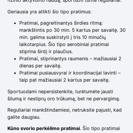
fizinio aktyvumo naudą, sportuoti turite reguliariai.
Geriausia yra atlikti šio tipo pratimus:
Pratimai, pagreitinantys širdies ritmą:
mankštintis po 30 min. 5 kartus per savaitę. 30
min. galima suskirstyti į tris 10 minučių
laikotarpius. Šio tipo aerobiniai pratimai
stiprina širdį ir plaučius.
Pratimai, stiprinantys raumenis – mažiausiai 2
dienas per savaitę.
Pratimai pusiausvyrai ir koordinacijai lavinti –
taip pat mažiausiai 2 kartus per savaitę.
Sportuodami nepersistenkite, turėtumėte jausti
šilumą ir nestiprų oro trūkumą, bet ne pervargimą.
Reguliariai mankštindamiesi, netruksite pajusti, kad
galite daugiau.
Kūno svorio perkėlimo pratimai
. Šio tipo pratimai