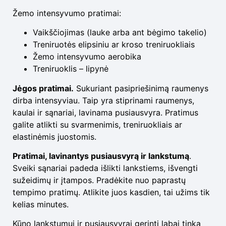
Žemo intensyvumo pratimai:
Vaikščiojimas (lauke arba ant bėgimo takelio)
Treniruotės elipsiniu ar kroso treniruokliais
Žemo intensyvumo aerobika
Treniruoklis – lipynė
Jėgos pratimai.
Sukuriant pasipriešinimą raumenys
dirba intensyviau. Taip yra stiprinami raumenys,
kaulai ir sąnariai, lavinama pusiausvyra. Pratimus
galite atlikti su svarmenimis, treniruokliais ar
elastinėmis juostomis.
Pratimai, lavinantys pusiausvyrą ir lankstumą
.
Sveiki sąnariai padeda išlikti lankstiems, išvengti
sužeidimų ir įtampos. Pradėkite nuo paprastų
tempimo pratimų. Atlikite juos kasdien, tai užims tik
kelias minutes.
Kūno lankstumui ir pusiausvyrai gerinti labai tinka