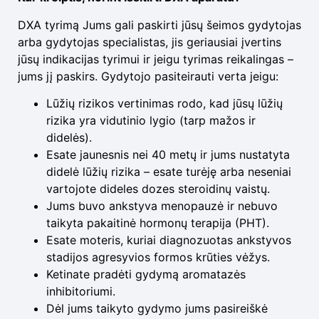
DXA tyrimą Jums gali paskirti jūsų šeimos gydytojas
arba gydytojas specialistas, jis geriausiai įvertins
jūsų indikacijas tyrimui ir jeigu tyrimas reikalingas –
jums jį paskirs. Gydytojo pasiteirauti verta jeigu:
Lūžių rizikos vertinimas rodo, kad jūsų lūžių
rizika yra vidutinio lygio (tarp mažos ir
didelės).
Esate jaunesnis nei 40 metų ir jums nustatyta
didelė lūžių rizika – esate turėję arba neseniai
vartojote dideles dozes steroidinų vaistų.
Jums buvo ankstyva menopauzė ir nebuvo
taikyta pakaitinė hormonų terapija (PHT).
Esate moteris, kuriai diagnozuotas ankstyvos
stadijos agresyvios formos krūties vėžys.
Ketinate pradėti gydymą aromatazės
inhibitoriumi.
Dėl jums taikyto gydymo jums pasireiškė