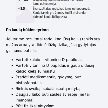
Po kaulų būklės tyrimo
Jei tyrimo rezultatai rodo, kad jūsų kaulų tankis yra
mažas arba yra didelė lūžių rizika, jūsų gydytojas
gali jums patarti:
Vartoti kalcio ir vitamino D papildus
Vartoti vitamino D papildus ir gauti didesnį
kalcio kiekį su maistu
Pradėti medikamentinį gydymą, pvz.
bisfosfonatais
Rinktis sveiką, subalansuotą mitybą
Daugiau laiko būti saulės šviesoje (jei tai
įmanoma)
Būti fiziškai aktyviam.