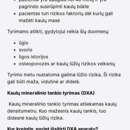
pagrindo susirūpinti kaulų būkle
pacientas turi rizikos faktorių dėl kurių gali
mažėti kaulų masė
Tyrimams atlikti, gydytojui reikia šių duomenų:
ūgio
svorio
ligos istorijos
osteoporozės ar kaulų lūžių rizikos veiksnių
Tyrimo metu nustatoma galima lūžio rizika. Ši rizika
gali būti maža, vidutinė ar didelė.
Kaulų mineralinio tankio tyrimas (DXA)
Kaulų mineralinio tankio tyrimas atliekamas kaulų
densitometru. Kuo mažesnis kaulų tankis, tuo
didesnė kaulų lūžių rizika.
Kur kreiptis, norint išsitirti DXA aparatu?