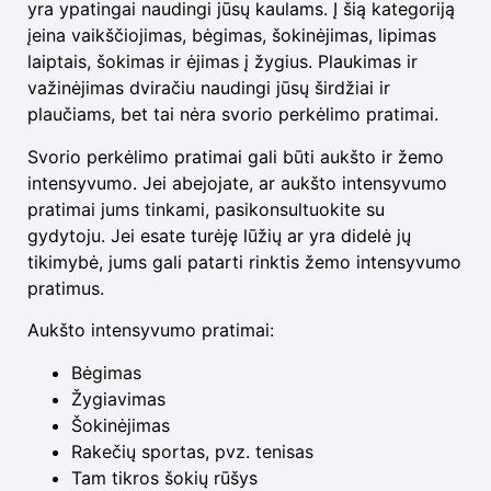
yra ypatingai naudingi jūsų kaulams. Į šią kategoriją
įeina vaikščiojimas, bėgimas, šokinėjimas, lipimas
laiptais, šokimas ir ėjimas į žygius. Plaukimas ir
važinėjimas dviračiu naudingi jūsų širdžiai ir
plaučiams, bet tai nėra svorio perkėlimo pratimai.
Svorio perkėlimo pratimai gali būti aukšto ir žemo
intensyvumo. Jei abejojate, ar aukšto intensyvumo
pratimai jums tinkami, pasikonsultuokite su
gydytoju. Jei esate turėję lūžių ar yra didelė jų
tikimybė, jums gali patarti rinktis žemo intensyvumo
pratimus.
Aukšto intensyvumo pratimai:
Bėgimas
Žygiavimas
Šokinėjimas
Rakečių sportas, pvz. tenisas
Tam tikros šokių rūšys