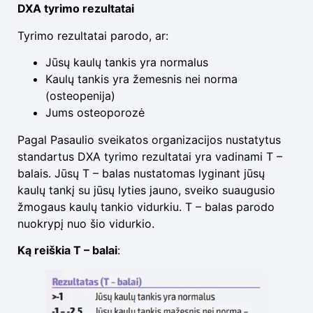
DXA tyrimo rezultatai
Tyrimo rezultatai parodo, ar:
Jūsų kaulų tankis yra normalus
Kaulų tankis yra žemesnis nei norma
(osteopenija)
Jums osteoporozė
Pagal Pasaulio sveikatos organizacijos nustatytus
standartus DXA tyrimo rezultatai yra vadinami T –
balais. Jūsų T – balas nustatomas lyginant jūsų
kaulų tankį su jūsų lyties jauno, sveiko suaugusio
žmogaus kaulų tankio vidurkiu. T – balas parodo
nuokrypį nuo šio vidurkio.
Ką reiškia T – balai
: