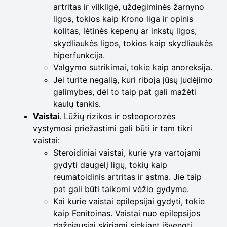
artritas ir vilkligė, uždegiminės žarnyno
ligos, tokios kaip Krono liga ir opinis
kolitas, lėtinės kepenų ar inkstų ligos,
skydliaukės ligos, tokios kaip skydliaukės
hiperfunkcija.
Valgymo sutrikimai, tokie kaip anoreksija.
Jei turite negalią, kuri riboja jūsų judėjimo
galimybes, dėl to taip pat gali mažėti
kaulų tankis.
Vaistai
. Lūžių rizikos ir osteoporozės
vystymosi priežastimi gali būti ir tam tikri
vaistai:
Steroidiniai vaistai, kurie yra vartojami
gydyti daugelį ligų, tokių kaip
reumatoidinis artritas ir astma. Jie taip
pat gali būti taikomi vėžio gydyme.
Kai kurie vaistai epilepsijai gydyti, tokie
kaip Fenitoinas. Vaistai nuo epilepsijos
dažniausiai skiriami siekiant išvengti