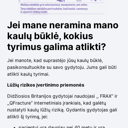
Jei mane neramina mano
kaulų būklė, kokius
tyrimus galima atlikti?
Jei manote, kad suprastėjo jūsų kaulų būklė,
pasikonsultuokite su savo gydytoju. Jums gali būti
atlikti kaulų tyrimai.
Lūžių rizikos įvertinimo priemonės
Didžiosios Britanijos gydytojai naudojasi ,, FRAX“ ir
,,QFracture“ internetiniais įrankiais, kad galėtų
nustatyti kaulų lūžių riziką. Gydantis gydytojas gali
atlikti šį tyrimą, jei:
pacientui yra daugiau nei 40 metų ir yra