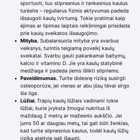
sportuoti, tuo stipresnius ir tankesnius kaulus
turėsite – reguliarus fizinis aktyvumas padeda
išsaugoti kaulų tvirtumą. Tokie pratimai kaip
ėjimas ar lipimas laiptais reikšmingai prisideda
prie kaulų sveikatos išsaugojimo.
Mityba.
Subalansuota mityba yra svarbus
veiksnys, turintis teigiamą poveikį kaulų
sveikatai. Svarbu gauti pakankamai baltymų,
kalcio ir vitamino D. Jie yra kaulų statybinė
medžiaga ir padeda jiems išlikti stipriems.
Paveldimumas.
Turite didesnę riziką susirgti
osteoporoze, jei vienas ar abu jūsų tėvai sirgo
šia liga.
Lūžiai.
Trapių kaulų lūžiais vadinami tokie
lūžiai, kurie įvyksta žmogui nukritus iš
maždaug 2 metrų ar mažesnio aukščio. Jei
jums 50 ar daugiau metų, tai gali būti ženklas,
kad turite silpnesnius kaulus, todėl kaulų lūžių
rizika ateityje gali išaugti.