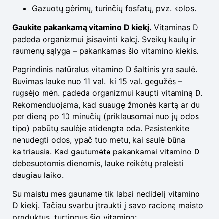
Gazuotų gėrimų, turinčių fosfatų, pvz. kolos.
Gaukite pakankamą vitamino D kiekį.
Vitaminas D
padeda organizmui įsisavinti kalcį. Sveikų kaulų ir
raumenų sąlyga – pakankamas šio vitamino kiekis.
Pagrindinis natūralus vitamino D šaltinis yra saulė.
Buvimas lauke nuo 11 val. iki 15 val. gegužės –
rugsėjo mėn. padeda organizmui kaupti vitaminą D.
Rekomenduojama, kad suaugę žmonės kartą ar du
per dieną po 10 minučių (priklausomai nuo jų odos
tipo) pabūtų saulėje atidengta oda. Pasistenkite
nenudegti odos, ypač tuo metu, kai saulė būna
kaitriausia. Kad gautumėte pakankamai vitamino D
debesuotomis dienomis, lauke reikėtų praleisti
daugiau laiko.
Su maistu mes gauname tik labai nedidelį vitamino
D kiekį. Tačiau svarbu įtraukti į savo racioną maisto
produktus, turtingus šio vitamino: