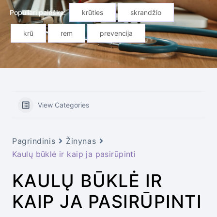
Populiari paieška:
krūties
skrandžio
krū
rem
prevencija
View Categories
Pagrindinis
Žinynas
Kaulų būklė ir kaip ja pasirūpinti
KAULŲ BŪKLĖ IR
KAIP JA PASIRŪPINTI