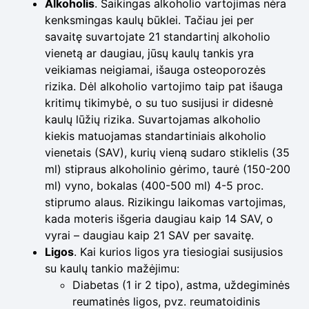
Alkoholis
. Saikingas alkoholio vartojimas nėra
kenksmingas kaulų būklei. Tačiau jei per
savaitę suvartojate 21 standartinį alkoholio
vienetą ar daugiau, jūsų kaulų tankis yra
veikiamas neigiamai, išauga osteoporozės
rizika. Dėl alkoholio vartojimo taip pat išauga
kritimų tikimybė, o su tuo susijusi ir didesnė
kaulų lūžių rizika. Suvartojamas alkoholio
kiekis matuojamas standartiniais alkoholio
vienetais (SAV), kurių vieną sudaro stiklelis (35
ml) stipraus alkoholinio gėrimo, taurė (150-200
ml) vyno, bokalas (400-500 ml) 4-5 proc.
stiprumo alaus. Rizikingu laikomas vartojimas,
kada moteris išgeria daugiau kaip 14 SAV, o
vyrai – daugiau kaip 21 SAV per savaitę.
Ligos
. Kai kurios ligos yra tiesiogiai susijusios
su kaulų tankio mažėjimu:
Diabetas (1 ir 2 tipo), astma, uždegiminės
reumatinės ligos, pvz. reumatoidinis