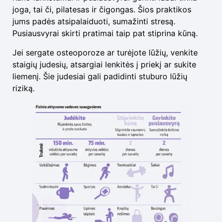
joga, tai či, pilatesas ir čigongas. Šios praktikos
jums padės atsipalaiduoti, sumažinti stresą.
Pusiausvyrai skirti pratimai taip pat stiprina kūną.
Jei sergate osteoporoze ar turėjote lūžių, venkite
staigių judesių, atsargiai lenkitės į priekį ar sukite
liemenį. Šie judesiai gali padidinti stuburo lūžių
riziką.