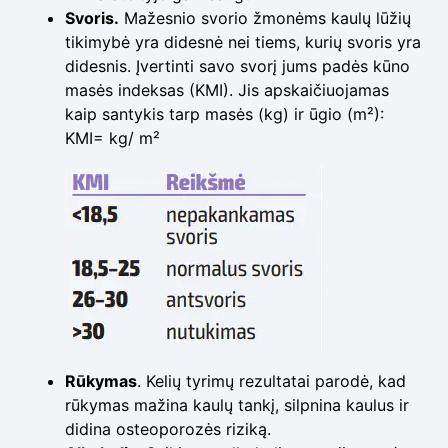
Svoris.
Mažesnio svorio žmonėms kaulų lūžių
tikimybė yra didesnė nei tiems, kurių svoris yra
didesnis. Įvertinti savo svorį jums padės kūno
masės indeksas (KMI). Jis apskaičiuojamas
kaip santykis tarp masės (kg) ir ūgio (m²):
KMI= kg/ m²
Rūkymas
. Kelių tyrimų rezultatai parodė, kad
rūkymas mažina kaulų tankį, silpnina kaulus ir
didina osteoporozės riziką.