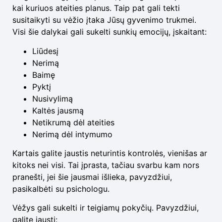
kai kuriuos ateities planus. Taip pat gali tekti
susitaikyti su vėžio įtaka Jūsų gyvenimo trukmei.
Visi šie dalykai gali sukelti sunkių emocijų, įskaitant:
Liūdesį
Nerimą
Baimę
Pyktį
Nusivylimą
Kaltės jausmą
Netikrumą dėl ateities
Nerimą dėl intymumo
Kartais galite jaustis neturintis kontrolės, vienišas ar
kitoks nei visi. Tai įprasta, tačiau svarbu kam nors
pranešti, jei šie jausmai išlieka, pavyzdžiui,
pasikalbėti su psichologu.
Vėžys gali sukelti ir teigiamų pokyčių. Pavyzdžiui,
galite jausti: