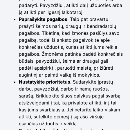
padaryti. Pavyzdžiui, atlikti dalį užduoties arba
ją atlikti per ilgesnį laikotarpį.
Paprašykite pagalbos
. Taip pat pravartu
prašyti šeimos narių, draugų ir bendradarbių
pagalbos. Tikėtina, kad žmonės pasiūlys savo
pagalbą, todėl iš anksto pagalvokite apie
konkrečias užduotis, kurias atlikti jums reikia
pagalbos. Žmonėms patinka padėti konkrečiais
būdais, pavyzdžiui, šeima ar draugai gali
padėti apsipirkti, paruošti maistą, prižiūrėti
augintinį ar paimti vaiką iš mokyklos.
Nustatykite prioritetus
. Sudarykite įprastų
darbų, pavyzdžiui, darbo ir namų ruošos,
sąrašą. Išrikiuokite šiuos dalykus pagal svarbą,
atsižvelgdami į tai, ką privalote atlikti, ir į tai,
kas jums svarbiausia. Jei neturite laiko viskam
atlikti, sutelkite dėmesį į sąrašo viršuje
esančias užduotis ir veiklą.