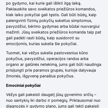
po gydymo, kai kurie gali išlikti ilgą laiką.
Paklauskite savo sveikatos priežiūros komandos,
kiek laiko pokyčiai gali tęstis. Gali būti būdų, kaip
palengvinti fizinių pokyčių sukeltus simptomus,
pavyzdžiui, bėrimo gydymas arba būdai nuovargiui
mažinti. Jūsų sveikatos priežiūros komanda taip pat
gali padėti rasti būdų, kaip susidoroti su
emocijomis, kurias sukelia šie pokyčiai.
Tuomet, kai vėžys sukelia pastovesnius kūno
pokyčius, pavyzdžiui, operacijos randus arba
organo ar galūnės netekimą, jums gali būti naudinga
prisijungti prie paramos grupės, kurioje dalyvauja
žmonės, išgyvenę panašius pokyčius.
Emociniai pokyčiai
Vėžys gali pakeisti daugelį jūsų gyvenimo sričių –
nuo santykių iki darbo ir pomėgių. Priklausomai nuo
diagnozės ir gydymo plano, jums gali tekti pakeisti