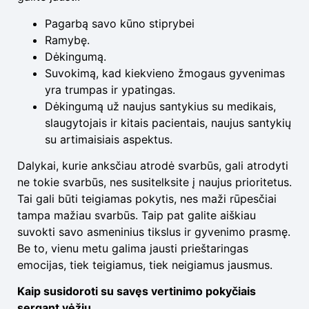
Pagarbą savo kūno stiprybei
Ramybę.
Dėkingumą.
Suvokimą, kad kiekvieno žmogaus gyvenimas
yra trumpas ir ypatingas.
Dėkingumą už naujus santykius su medikais,
slaugytojais ir kitais pacientais, naujus santykių
su artimaisiais aspektus.
Dalykai, kurie anksčiau atrodė svarbūs, gali atrodyti
ne tokie svarbūs, nes susitelksite į naujus prioritetus.
Tai gali būti teigiamas pokytis, nes maži rūpesčiai
tampa mažiau svarbūs. Taip pat galite aiškiau
suvokti savo asmeninius tikslus ir gyvenimo prasmę.
Be to, vienu metu galima jausti prieštaringas
emocijas, tiek teigiamus, tiek neigiamus jausmus.
Kaip susidoroti su savęs vertinimo pokyčiais
sergant vėžiu