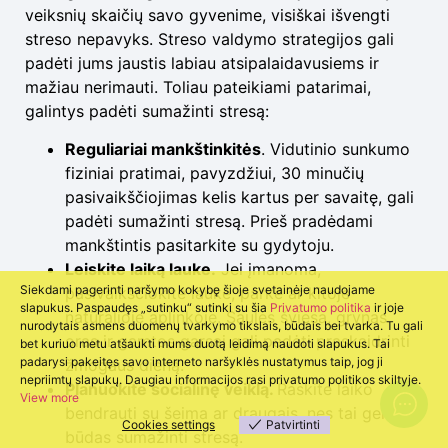
veiksnių skaičių savo gyvenime, visiškai išvengti
streso nepavyks. Streso valdymo strategijos gali
padėti jums jaustis labiau atsipalaidavusiems ir
mažiau nerimauti. Toliau pateikiami patarimai,
galintys padėti sumažinti stresą:
Reguliariai mankštinkitės
. Vidutinio sunkumo
fiziniai pratimai, pavyzdžiui, 30 minučių
pasivaikščiojimas kelis kartus per savaitę, gali
padėti sumažinti stresą. Prieš pradėdami
mankštintis pasitarkite su gydytoju.
Leiskite laiką lauke.
Jei įmanoma,
Siekdami pagerinti naršymo kokybę šioje svetainėje naudojame
pasivaikščiokite lauke, parke ar kitoje
slapukus. Paspaudęs „sutinku“ sutinki su šia
Privatumo politika
ir joje
natūralioje aplinkoje. Saulės šviesa, grynas
nurodytais asmens duomenų tvarkymo tikslais, būdais bei tvarka. Tu gali
oras ir gamtos garsai gali padėti praskaidrinti
bet kuriuo metu atšaukti mums duotą leidimą naudoti slapukus. Tai
padarysi pakeitęs savo interneto naršyklės nustatymus taip, jog ji
žmogaus dieną.
nepriimtų slapukų. Daugiau informacijos rasi privatumo politikos skiltyje.
Planuokite socialinę veiklą.
Raskite laiko
View more
bendrauti su šeima ar draugais, nes tai geras
Cookies settings
Patvirtinti
būdas sumažinti stresą.