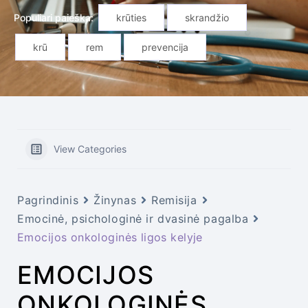
Populiari paieška:
krūties
skrandžio
krū
rem
prevencija
View Categories
Pagrindinis
Žinynas
Remisija
Emocinė, psichologinė ir dvasinė pagalba
Emocijos onkologinės ligos kelyje
EMOCIJOS
ONKOLOGINĖS