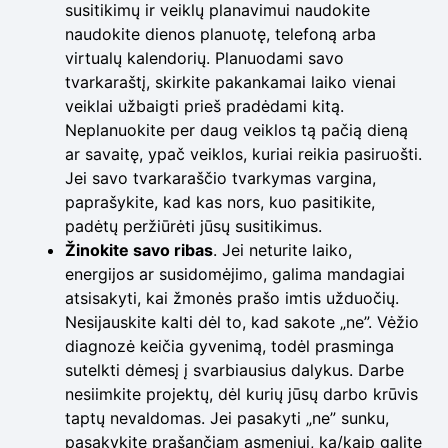
susitikimų ir veiklų planavimui naudokite
naudokite dienos planuotę, telefoną arba
virtualų kalendorių. Planuodami savo
tvarkaraštį, skirkite pakankamai laiko vienai
veiklai užbaigti prieš pradėdami kitą.
Neplanuokite per daug veiklos tą pačią dieną
ar savaitę, ypač veiklos, kuriai reikia pasiruošti.
Jei savo tvarkaraščio tvarkymas vargina,
paprašykite, kad kas nors, kuo pasitikite,
padėtų peržiūrėti jūsų susitikimus.
Žinokite savo ribas
. Jei neturite laiko,
energijos ar susidomėjimo, galima mandagiai
atsisakyti, kai žmonės prašo imtis užduočių.
Nesijauskite kalti dėl to, kad sakote „ne”. Vėžio
diagnozė keičia gyvenimą, todėl prasminga
sutelkti dėmesį į svarbiausius dalykus. Darbe
nesiimkite projektų, dėl kurių jūsų darbo krūvis
taptų nevaldomas. Jei pasakyti „ne” sunku,
pasakykite prašančiam asmeniui, ką/kaip galite