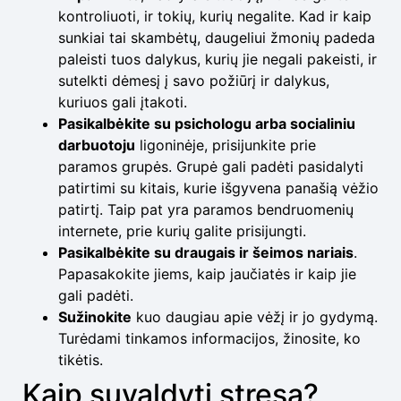
kontroliuoti, ir tokių, kurių negalite. Kad ir kaip
sunkiai tai skambėtų, daugeliui žmonių padeda
paleisti tuos dalykus, kurių jie negali pakeisti, ir
sutelkti dėmesį į savo požiūrį ir dalykus,
kuriuos gali įtakoti.
Pasikalbėkite su psichologu arba socialiniu
darbuotoju
ligoninėje, prisijunkite prie
paramos grupės. Grupė gali padėti pasidalyti
patirtimi su kitais, kurie išgyvena panašią vėžio
patirtį. Taip pat yra paramos bendruomenių
internete, prie kurių galite prisijungti.
Pasikalbėkite su draugais ir šeimos nariais
.
Papasakokite jiems, kaip jaučiatės ir kaip jie
gali padėti.
Sužinokite
kuo daugiau apie vėžį ir jo gydymą.
Turėdami tinkamos informacijos, žinosite, ko
tikėtis.
Kaip suvaldyti stresą?