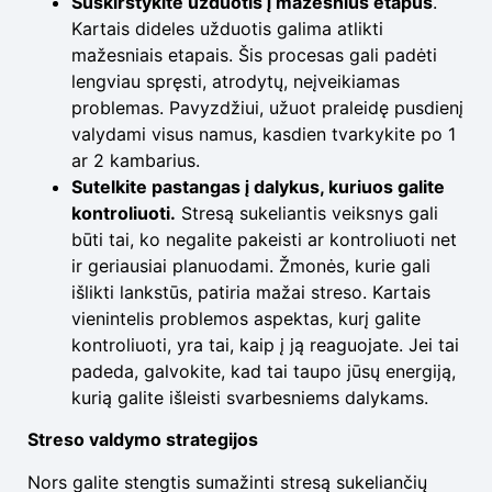
Suskirstykite užduotis į mažesnius etapus
.
Kartais dideles užduotis galima atlikti
mažesniais etapais. Šis procesas gali padėti
lengviau spręsti, atrodytų, neįveikiamas
problemas. Pavyzdžiui, užuot praleidę pusdienį
valydami visus namus, kasdien tvarkykite po 1
ar 2 kambarius.
Sutelkite pastangas į dalykus, kuriuos galite
kontroliuoti.
Stresą sukeliantis veiksnys gali
būti tai, ko negalite pakeisti ar kontroliuoti net
ir geriausiai planuodami. Žmonės, kurie gali
išlikti lankstūs, patiria mažai streso. Kartais
vienintelis problemos aspektas, kurį galite
kontroliuoti, yra tai, kaip į ją reaguojate. Jei tai
padeda, galvokite, kad tai taupo jūsų energiją,
kurią galite išleisti svarbesniems dalykams.
Streso valdymo strategijos
Nors galite stengtis sumažinti stresą sukeliančių