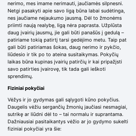
nerimo, mes imame nerimauti, jaučiamės silpnesni.
Netgi pasakyti apie savo ligą būna labai sudėtinga,
nes jaučiame nejaukumo jausmą. Dėl to žmonėms
priimti naują realybę, ligą nėra paprasta. Užplūsta
daug įvairių jausmų, jie gali būti panašūs į gedulą –
patiriame tokią patirtį tarsi gedėjimo metu. Taip pat
gali būti patiriamas šokas, daug nerimo ir pykčio,
liūdesio ir tik po to ateina susitaikymas. Pokyčių
laikas būna kupinas įvairių patirčių ir kai pripažįsti
savo patirties įvairovę, tik tada gali ieškoti
sprendimų.
Fiziniai pokyčiai
Vėžys ir jo gydymas gali sąlygoti kūno pokyčius.
Daugelis vėžiu sergančių žmonių jaučiasi nesmagiai,
sutrikę ar liūdni dėl to – tai normalu ir suprantama.
Dažniausiai pasitaikantys vėžio ar jo gydymo sukelti
fiziniai pokyčiai yra šie: