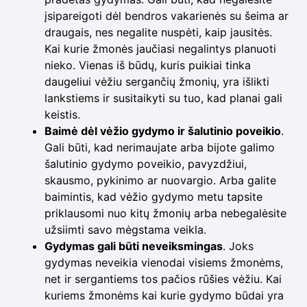
įsipareigoti dėl bendros vakarienės su šeima ar
draugais, nes negalite nuspėti, kaip jausitės.
Kai kurie žmonės jaučiasi negalintys planuoti
nieko. Vienas iš būdų, kuris puikiai tinka
daugeliui vėžiu sergančių žmonių, yra išlikti
lankstiems ir susitaikyti su tuo, kad planai gali
keistis.
Baimė dėl vėžio gydymo ir šalutinio poveikio
.
Gali būti, kad nerimaujate arba bijote galimo
šalutinio gydymo poveikio, pavyzdžiui,
skausmo, pykinimo ar nuovargio. Arba galite
baimintis, kad vėžio gydymo metu tapsite
priklausomi nuo kitų žmonių arba nebegalėsite
užsiimti savo mėgstama veikla.
Gydymas gali būti neveiksmingas
. Joks
gydymas neveikia vienodai visiems žmonėms,
net ir sergantiems tos pačios rūšies vėžiu. Kai
kuriems žmonėms kai kurie gydymo būdai yra