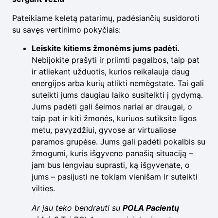
Pateikiame keletą patarimų, padėsiančių susidoroti
su savęs vertinimo pokyčiais:
Leiskite kitiems žmonėms jums padėti.
Nebijokite prašyti ir priimti pagalbos, taip pat
ir atliekant užduotis, kurios reikalauja daug
energijos arba kurių atlikti nemėgstate. Tai gali
suteikti jums daugiau laiko susitelkti į gydymą.
Jums padėti gali šeimos nariai ar draugai, o
taip pat ir kiti žmonės, kuriuos sutiksite ligos
metu, pavyzdžiui, gyvose ar virtualiose
paramos grupėse. Jums gali padėti pokalbis su
žmogumi, kuris išgyveno panašią situaciją –
jam bus lengviau suprasti, ką išgyvenate, o
jums – pasijusti ne tokiam vienišam ir suteikti
vilties.
Ar jau teko bendrauti su
POLA Pacientų