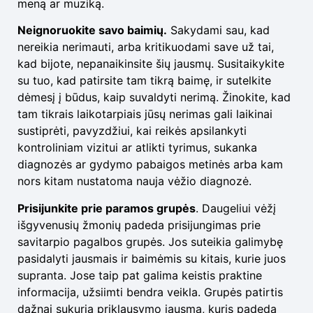
meną ar muziką.
Neignoruokite savo baimių.
Sakydami sau, kad
nereikia nerimauti, arba kritikuodami save už tai,
kad bijote, nepanaikinsite šių jausmų. Susitaikykite
su tuo, kad patirsite tam tikrą baimę, ir sutelkite
dėmesį į būdus, kaip suvaldyti nerimą. Žinokite, kad
tam tikrais laikotarpiais jūsų nerimas gali laikinai
sustiprėti, pavyzdžiui, kai reikės apsilankyti
kontroliniam vizitui ar atlikti tyrimus, sukanka
diagnozės ar gydymo pabaigos metinės arba kam
nors kitam nustatoma nauja vėžio diagnozė.
Prisijunkite prie paramos grupės
. Daugeliui vėžį
išgyvenusių žmonių padeda prisijungimas prie
savitarpio pagalbos grupės. Jos suteikia galimybę
pasidalyti jausmais ir baimėmis su kitais, kurie juos
supranta. Jose taip pat galima keistis praktine
informacija, užsiimti bendra veikla. Grupės patirtis
dažnai sukuria priklausymo jausmą, kuris padeda