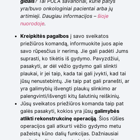
gidais
? Tai POLA savanoriai, kurie patys
yra/buvo onkologiniai pacientai arba jų
artimieji. Daugiau informacijos –
šioje
nuorodoje
.
Kreipkitės pagalbos
į savo sveikatos
priežiūros komandą, informuokite juos apie
savo rūpesčius ir nerimą. Jie gali padėti Jums
suprasti, ko tikėtis iš gydymo. Pavyzdžiui,
pasakyti, ar dėl vėžio gydymo gali slinkti
plaukai, ir jei taip, kada tai gali įvykti, kad tai
jūsų nenustebintų. Jie taip pat gali pranešti, ar
yra galimybių išvengti plaukų slinkimo ar
palengvinti/išvengti kitų šalutinių reiškinių.
Jūsų sveikatos priežiūros komanda taip pat
galės pasakyti, kokios yra jūsų
galimybės
atlikti rekonstrukcinę operaciją
. Šios rūšies
operacijos gali atkurti vėžio gydymo metu
pažeistų kūno dalių funkcijas. Dažniausiai