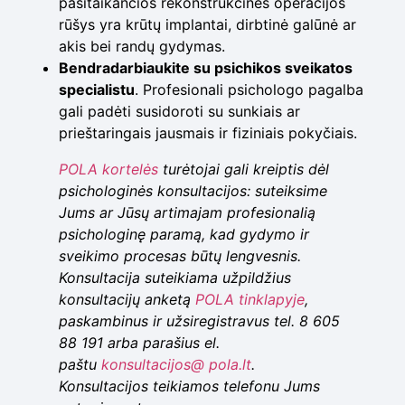
pasitaikančios rekonstrukcinės operacijos
rūšys yra krūtų implantai, dirbtinė galūnė ar
akis bei randų gydymas.
Bendradarbiaukite su psichikos sveikatos
specialistu
. Profesionali psichologo pagalba
gali padėti susidoroti su sunkiais ar
prieštaringais jausmais ir fiziniais pokyčiais.
POLA kortelės
turėtojai gali kreiptis dėl
psichologinės konsultacijos: suteiksime
Jums ar Jūsų artimajam profesionalią
psichologinę paramą, kad gydymo ir
sveikimo procesas būtų lengvesnis.
Konsultacija suteikiama užpildžius
konsultacijų anketą
POLA tinklapyje
,
paskambinus ir užsiregistravus tel. 8 605
88 191 arba parašius el.
paštu
konsultacijos@ pola.lt
.
Konsultacijos teikiamos telefonu Jums