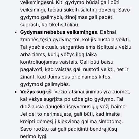
veiksmingesni. Kiti gydymo būdai gali būti
veiksmingi, tačiau sukelti šalutinį poveikį. Savo
gydymo galimybių žinojimas gali padėti
suprasti, ko tikėtis toliau.
Gydymas nebebus veiksmingas
. Dažnai
žmonės tęsia gydymą tol, kol jis nustoja veikti.
Tai ypač aktualu sergantiesiems išplitusiu vėžiu
arba tiems, kurių vėžys ilgą laiką
kontroliuojamas vaistais. Gali būti baisu
pagalvoti, kad vaistas gali nustoti veikti, net ir
žinant, kad Jums bus prieinamos kitos
gydymosi galimybės.
Vėžys sugrįš
. Vėžio atsinaujinimas yra tuomet,
kai vėžys sugrįžta po užbaigto gydymo. Tai
didžiausia daugelio išgyvenusiųjų vėžį baimė.
Jei dėl to nerimaujate, gali būti, kad imsite
kreipti dėmesį į kiekvieną galimą simptomą.
Savo ruožtu tai gali padidinti bendrą jūsų
nerimo lygį.