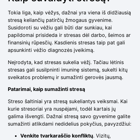
Tokia liga, kaip vėžys, dažnai yra viena iš didžiausią
stresą keliančių patirčių žmogaus gyvenime.
Susidoroti su vėžiu gali būti dar sunkiau, kai
papildomai prisideda ir stresas dėl darbo, šeimos ar
finansinių rūpesčių. Kasdienis stresas taip pat gali
apsunkinti vėžio diagnozės įveikimą.
Neįrodyta, kad stresas sukelia vėžį. Tačiau lėtinis
stresas gali susilpninti imuninę sistemą, sukelti kitų
sveikatos problemų ir sumažinti gerovės jausmą.
Patarimai, kaip sumažinti stresą
Streso šaltiniai yra stresą sukeliantys veiksmai. Kai
kurie stresoriai yra nuspėjami, todėl kartais jų
galima išvengti. Dažnai stresą savo gyvenime galite
sumažinti atlikdami nedidelius pokyčius, pavyzdžiui:
Venkite tvarkaraščio konfliktų
. Vizitų,