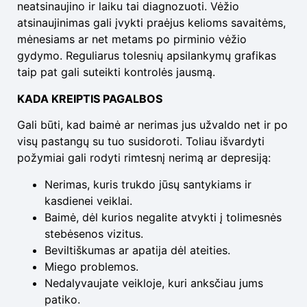
neatsinaujino ir laiku tai diagnozuoti. Vėžio
atsinaujinimas gali įvykti praėjus kelioms savaitėms,
mėnesiams ar net metams po pirminio vėžio
gydymo. Reguliarus tolesnių apsilankymų grafikas
taip pat gali suteikti kontrolės jausmą.
KADA KREIPTIS PAGALBOS
Gali būti, kad baimė ar nerimas jus užvaldo net ir po
visų pastangų su tuo susidoroti. Toliau išvardyti
požymiai gali rodyti rimtesnį nerimą ar depresiją:
Nerimas, kuris trukdo jūsų santykiams ir
kasdienei veiklai.
Baimė, dėl kurios negalite atvykti į tolimesnės
stebėsenos vizitus.
Beviltiškumas ar apatija dėl ateities.
Miego problemos.
Nedalyvaujate veikloje, kuri anksčiau jums
patiko.