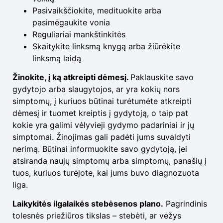
Pasivaikščiokite, medituokite arba
pasimėgaukite vonia
Reguliariai mankštinkitės
Skaitykite linksmą knygą arba žiūrėkite
linksmą laidą
Žinokite, į ką atkreipti dėmesį.
Paklauskite savo
gydytojo arba slaugytojos, ar yra kokių nors
simptomų, į kuriuos būtinai turėtumėte atkreipti
dėmesį ir tuomet kreiptis į gydytoją, o taip pat
kokie yra galimi vėlyvieji gydymo padariniai ir jų
simptomai. Žinojimas gali padėti jums suvaldyti
nerimą. Būtinai informuokite savo gydytoją, jei
atsiranda naujų simptomų arba simptomų, panašių į
tuos, kuriuos turėjote, kai jums buvo diagnozuota
liga.
Laikykitės ilgalaikės stebėsenos plano.
Pagrindinis
tolesnės priežiūros tikslas – stebėti, ar vėžys