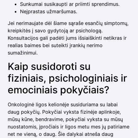
Sunkumai susikaupti ar priimti sprendimus.
Neįprastas užmaršumas.
Jei nerimaujate dėl šiame sąraše esančių simptomų,
kreipkitės į savo gydytoją ar psichologą.
Konsultacijos gali padėti jums išsiaiškinti netikras ir
realias baimes bei suteikti įrankių nerimo
sumažinimui.
Kaip susidoroti su
fiziniais, psichologiniais ir
emociniais pokyčiais?
Onkologinė ligos kelionėje susiduriama su labai
daug pokyčių. Pokyčiai vyksta fizinėje aplinkoje,
mūsų kūne, bendravime, pokyčiai vyksta su mūsų
nuostatomis, įpročiais ir ligos metu mes jų patiriame
net ne vieną, o daug. Šie dalykai atneša daug