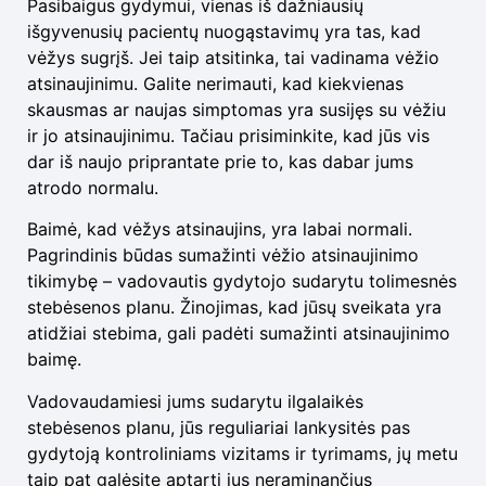
Pasibaigus gydymui, vienas iš dažniausių
išgyvenusių pacientų nuogąstavimų yra tas, kad
vėžys sugrįš. Jei taip atsitinka, tai vadinama vėžio
atsinaujinimu. Galite nerimauti, kad kiekvienas
skausmas ar naujas simptomas yra susijęs su vėžiu
ir jo atsinaujinimu. Tačiau prisiminkite, kad jūs vis
dar iš naujo priprantate prie to, kas dabar jums
atrodo normalu.
Baimė, kad vėžys atsinaujins, yra labai normali.
Pagrindinis būdas sumažinti vėžio atsinaujinimo
tikimybę – vadovautis gydytojo sudarytu tolimesnės
stebėsenos planu. Žinojimas, kad jūsų sveikata yra
atidžiai stebima, gali padėti sumažinti atsinaujinimo
baimę.
Vadovaudamiesi jums sudarytu ilgalaikės
stebėsenos planu, jūs reguliariai lankysitės pas
gydytoją kontroliniams vizitams ir tyrimams, jų metu
taip pat galėsite aptarti jus neraminančius