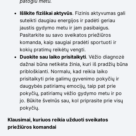
patogiu metu.
Išlikite fiziškai aktyvūs
. Fizinis aktyvumas gali
suteikti daugiau energijos ir padėti geriau
jaustis gydymo metu ir jam pasibaigus.
Pasitarkite su savo sveikatos priežiūros
komanda, kaip saugiai pradėti sportuoti ir
kokių pratimų reikėtų vengti.
Duokite sau laiko prisitaikyti
. Vėžio diagnozė
dažnai būna netikėta žinia, kuri iš pradžių būna
pribloškianti. Normalu, kad reikia laiko
prisitaikyti prie galimų gyvenimo pokyčių ir
daugybės patiriamų emocijų, taip pat prie
pokyčių, patiriamų vėžio gydymo metu ir po
jo. Būkite švelnūs sau, kol priprasite prie visų
pokyčių.
Klausimai, kuriuos reikia užduoti sveikatos
priežiūros komandai