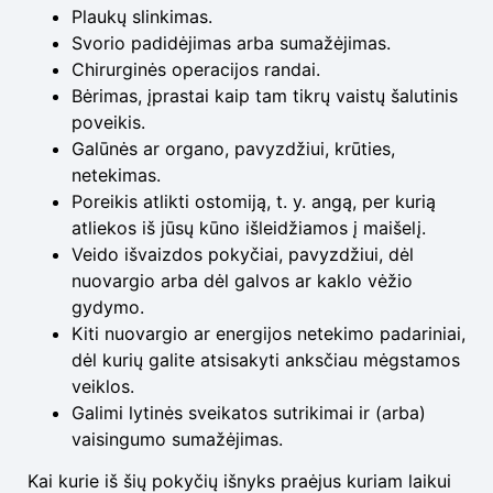
Plaukų slinkimas.
Svorio padidėjimas arba sumažėjimas.
Chirurginės operacijos randai.
Bėrimas, įprastai kaip tam tikrų vaistų šalutinis
poveikis.
Galūnės ar organo, pavyzdžiui, krūties,
netekimas.
Poreikis atlikti ostomiją, t. y. angą, per kurią
atliekos iš jūsų kūno išleidžiamos į maišelį.
Veido išvaizdos pokyčiai, pavyzdžiui, dėl
nuovargio arba dėl galvos ar kaklo vėžio
gydymo.
Kiti nuovargio ar energijos netekimo padariniai,
dėl kurių galite atsisakyti anksčiau mėgstamos
veiklos.
Galimi lytinės sveikatos sutrikimai ir (arba)
vaisingumo sumažėjimas.
Kai kurie iš šių pokyčių išnyks praėjus kuriam laikui