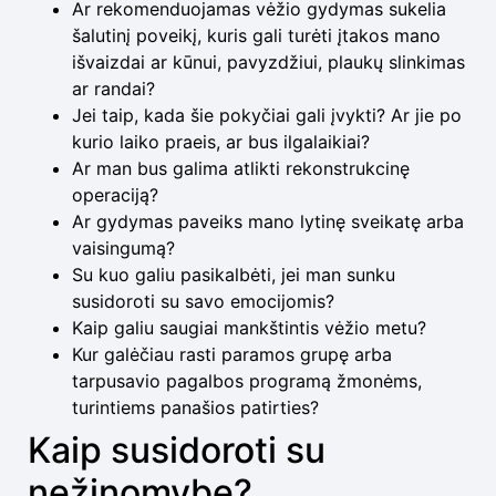
Ar rekomenduojamas vėžio gydymas sukelia
šalutinį poveikį, kuris gali turėti įtakos mano
išvaizdai ar kūnui, pavyzdžiui, plaukų slinkimas
ar randai?
Jei taip, kada šie pokyčiai gali įvykti? Ar jie po
kurio laiko praeis, ar bus ilgalaikiai?
Ar man bus galima atlikti rekonstrukcinę
operaciją?
Ar gydymas paveiks mano lytinę sveikatę arba
vaisingumą?
Su kuo galiu pasikalbėti, jei man sunku
susidoroti su savo emocijomis?
Kaip galiu saugiai mankštintis vėžio metu?
Kur galėčiau rasti paramos grupę arba
tarpusavio pagalbos programą žmonėms,
turintiems panašios patirties?
Kaip susidoroti su
nežinomybe?