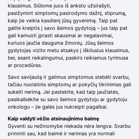
klausimus. Siūlome juos iš anksto užsirašyti,
pasižymint simptomų pasirodymo dažnį, stiprumą,
kaip jie veikia kasdienį jūsų gyvenimą. Taip pat
galite kreiptis į savo šeimos gydytoją – jus taip pat
gali kamuoti įprasti skausmai ar negalavimai,
kuriuos jaučia dauguma žmonių. Jūsų šeimos
gydytojas vizito metu atsakys į iškilusius klausimus,
bei, esant reikalingumui, paskirs reikiamus tyrimusa
ar procedūras.
Savo savijautą ir galimus simptomus stebėti svarbu,
tačiau nuolatinis simptomų ar pokyčių tikrinimas gali
sukelti nerimą. Jei pastebite, kad taip jaučiatės,
pasikalbėkite su savo šeimos gydytoju ar gydytoju
onkologu – jie galės jus nukreipti pagalbai.
Kaip valdyti vėžio atsinaujinimo baimę
Gyventi su nežinomybe niekada nėra lengva. Svarbu
priminti sau, kad baimė ir nerimas yra normali