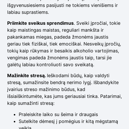
išgyvenusiesiems pasijusti ne tokiems vienišiems ir
labiau suprastiems.
Priimkite sveikus sprendimus
. Sveiki įpročiai, tokie
kaip maistingas maistas, reguliari mankšta ir
pakankamas miegas, padeda žmonėms jaustis
geriau tiek fiziškai, tiek emociškai. Nesveikų įpročių,
tokių kaip rūkymas ir besaikis alkoholio vartojimas,
vengimas padeda žmonėms jaustis taip, tarsi jie
galėtų labiau kontroliuoti savo sveikatą.
Mažinkite stresą.
Ieškodami būdų, kaip valdyti
stresą, sumažinsite bendrą nerimo lygį. Išbandykite
įvairius streso mažinimo būdus, kad
išsiaiškintumėte, kas jums geriausiai tinka. Patarimai,
kaip sumažinti stresą:
Praleiskite laiko su šeima ir draugais
Sutelkite dėmesį į pomėgius ir kitą mėgstamą
veiklą