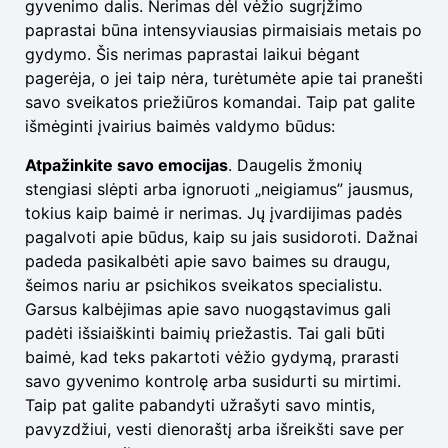
gyvenimo dalis. Nerimas dėl vėžio sugrįžimo
paprastai būna intensyviausias pirmaisiais metais po
gydymo. Šis nerimas paprastai laikui bėgant
pagerėja, o jei taip nėra, turėtumėte apie tai pranešti
savo sveikatos priežiūros komandai. Taip pat galite
išmėginti įvairius baimės valdymo būdus:
Atpažinkite savo emocijas
. Daugelis žmonių
stengiasi slėpti arba ignoruoti „neigiamus” jausmus,
tokius kaip baimė ir nerimas. Jų įvardijimas padės
pagalvoti apie būdus, kaip su jais susidoroti. Dažnai
padeda pasikalbėti apie savo baimes su draugu,
šeimos nariu ar psichikos sveikatos specialistu.
Garsus kalbėjimas apie savo nuogąstavimus gali
padėti išsiaiškinti baimių priežastis. Tai gali būti
baimė, kad teks pakartoti vėžio gydymą, prarasti
savo gyvenimo kontrolę arba susidurti su mirtimi.
Taip pat galite pabandyti užrašyti savo mintis,
pavyzdžiui, vesti dienoraštį arba išreikšti save per