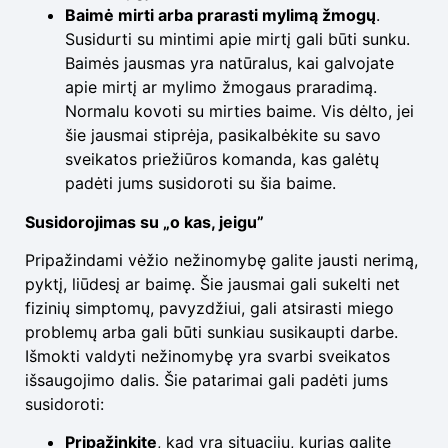
Baimė mirti arba prarasti mylimą žmogų
.
Susidurti su mintimi apie mirtį gali būti sunku.
Baimės jausmas yra natūralus, kai galvojate
apie mirtį ar mylimo žmogaus praradimą.
Normalu kovoti su mirties baime. Vis dėlto, jei
šie jausmai stiprėja, pasikalbėkite su savo
sveikatos priežiūros komanda, kas galėtų
padėti jums susidoroti su šia baime.
Susidorojimas su „o kas, jeigu”
Pripažindami vėžio nežinomybę galite jausti nerimą,
pyktį, liūdesį ar baimę. Šie jausmai gali sukelti net
fizinių simptomų, pavyzdžiui, gali atsirasti miego
problemų arba gali būti sunkiau susikaupti darbe.
Išmokti valdyti nežinomybę yra svarbi sveikatos
išsaugojimo dalis. Šie patarimai gali padėti jums
susidoroti:
Pripažinkite
, kad yra situacijų, kurias galite