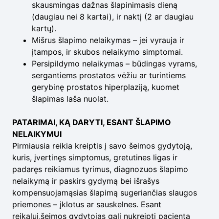
skausmingas dažnas šlapinimasis dieną
(daugiau nei 8 kartai), ir naktį (2 ar daugiau
kartų).
Mišrus šlapimo nelaikymas – jei vyrauja ir
įtampos, ir skubos nelaikymo simptomai.
Persipildymo nelaikymas – būdingas vyrams,
sergantiems prostatos vėžiu ar turintiems
gerybinę prostatos hiperplaziją, kuomet
šlapimas laša nuolat.
PATARIMAI, KĄ DARYTI, ESANT ŠLAPIMO
NELAIKYMUI
Pirmiausia reikia kreiptis į savo šeimos gydytoją,
kuris, įvertinęs simptomus, gretutines ligas ir
padaręs reikiamus tyrimus, diagnozuos šlapimo
nelaikymą ir paskirs gydymą bei išrašys
kompensuojamąsias šlapimą sugeriančias slaugos
priemones – įklotus ar sauskelnes. Esant
reikalui,šeimos gydytojas gali nukreipti pacientą