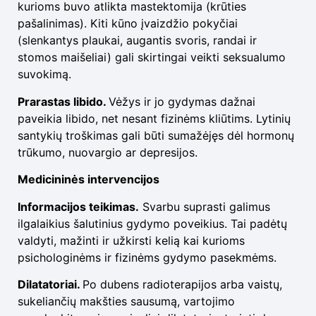
kurioms buvo atlikta mastektomija (krūties
pašalinimas). Kiti kūno įvaizdžio pokyčiai
(slenkantys plaukai, augantis svoris, randai ir
stomos maišeliai) gali skirtingai veikti seksualumo
suvokimą.
Prarastas libido.
Vėžys ir jo gydymas dažnai
paveikia libido, net nesant fizinėms kliūtims. Lytinių
santykių troškimas gali būti sumažėjęs dėl hormonų
trūkumo, nuovargio ar depresijos.
Medicininės intervencijos
Informacijos teikimas.
Svarbu suprasti galimus
ilgalaikius šalutinius gydymo poveikius. Tai padėtų
valdyti, mažinti ir užkirsti kelią kai kurioms
psichologinėms ir fizinėms gydymo pasekmėms.
Dilatatoriai.
Po dubens radioterapijos arba vaistų,
sukeliančių makšties sausumą, vartojimo