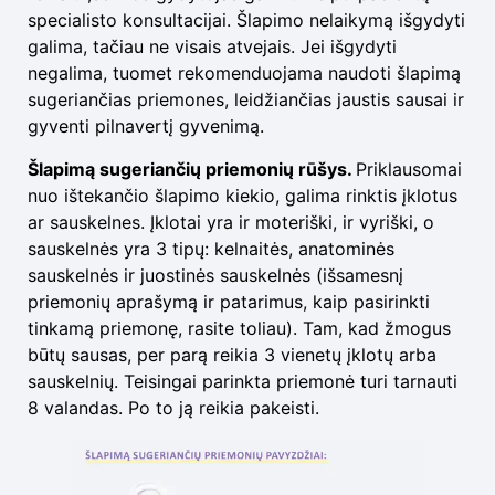
specialisto konsultacijai. Šlapimo nelaikymą išgydyti
galima, tačiau ne visais atvejais. Jei išgydyti
negalima, tuomet rekomenduojama naudoti šlapimą
sugeriančias priemones, leidžiančias jaustis sausai ir
gyventi pilnavertį gyvenimą.
Šlapimą sugeriančių priemonių rūšys.
Priklausomai
nuo ištekančio šlapimo kiekio, galima rinktis įklotus
ar sauskelnes. Įklotai yra ir moteriški, ir vyriški, o
sauskelnės yra 3 tipų: kelnaitės, anatominės
sauskelnės ir juostinės sauskelnės (išsamesnį
priemonių aprašymą ir patarimus, kaip pasirinkti
tinkamą priemonę, rasite toliau). Tam, kad žmogus
būtų sausas, per parą reikia 3 vienetų įklotų arba
sauskelnių. Teisingai parinkta priemonė turi tarnauti
8 valandas. Po to ją reikia pakeisti.