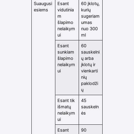
Suaugusi
Esant
60 įklotų,
esiems
vidutinia
kurių
m
sugeriam
šlapimo
umas
nelaikym
nuo 300
ui
ml
Esant
60
sunkiam
sauskelni
šlapimo
ų arba
nelaikym
įklotų ir
ui
vienkarti
nių
paklodži
ų
Esant tik
45
išmatų
sauskeln
nelaikym
ės
ui
Esant
90