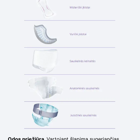
Odos priežiūra.
Vartojant šlapimą sugeriančias