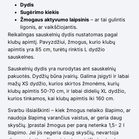
Dydis
Sugėrimo kiekis
Žmogaus aktyvumo laipsinis
– ar tai gulintis
ligonis, ar vaikščiojantis.
Reikalingas sauskelnių dydis nustatomas pagal
klubų apimtį. Pavyzdžiui, žmogus, kurio klubų
apimtis yra 85 cm, turėtų rinktis L dydžio
sauskelnes.
Sauskelnių dydis yra nurodytas ant sauskelnių
pakuotės. Dydžių būna įvairių. Galima įsigyti ir labai
mažų XS dydžio, kurios skirtos žmonėms, kurių
klubų apimtis 50-70 cm, ir labai didelių XL dydžio,
kurios tinkamos, kai klubų apimtis iki 160 cm.
Svarbu išsiaiškinti – kiek žmogus nelaiko šlapimo, ar
naudoja šlapimą varančius vaistus, ar geria daug
skysčių. Įprastai žmogus per parą netenka 1,5- 2 l
šlapimo. Jei jis negeria daug skysčių, nevartoja