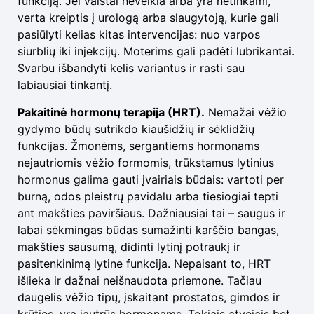
funkciją. Jei vaistai neveikia arba yra netinkami,
verta kreiptis į urologą arba slaugytoją, kurie gali
pasiūlyti kelias kitas intervencijas: nuo varpos
siurblių iki injekcijų. Moterims gali padėti lubrikantai.
Svarbu išbandyti kelis variantus ir rasti sau
labiausiai tinkantį.
Pakaitinė hormonų terapija (HRT).
Nemažai vėžio
gydymo būdų sutrikdo kiaušidžių ir sėklidžių
funkcijas. Žmonėms, sergantiems hormonams
nejautriomis vėžio formomis, trūkstamus lytinius
hormonus galima gauti įvairiais būdais: vartoti per
burną, odos pleistrų pavidalu arba tiesiogiai tepti
ant makšties paviršiaus. Dažniausiai tai – saugus ir
labai sėkmingas būdas sumažinti karščio bangas,
makšties sausumą, didinti lytinį potraukį ir
pasitenkinimą lytine funkcija. Nepaisant to, HRT
išlieka ir dažnai neišnaudota priemone. Tačiau
daugelis vėžio tipų, įskaitant prostatos, gimdos ir
krūties, yra jautrūs hormonams. Tokiais atvejais bet