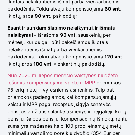
įklotais nelaikantiems išmatų arba vienkartinėmis
paklodėmis. Tokiu atveju kompensuojama
60 vnt.
įklotų, arba
90 vnt.
paklodžių;
Esant ir sunkiam šlapimo nelaikymui, ir išmatų
nelaikymui
– išrašoma
90 vnt
. sauskelnių per
mėnesį, kurios gali būti pakeičiamos įklotais
nelaikantiems išmatų arba vienkartinėmis
paklodėmis. Tokiu atveju kompensuojama
120 vnt.
įklotų arba
180 vnt.
vienkartinių paklodžių.
Nuo 2020 m. liepos mėnesio valstybės biudžeto
lėšomis kompensuojama vaistų ir MPP
priemokos
75-erių metų ir vyresniems asmenims. Taip pat
priemokos padengiamos, kai kompensuojamųjų
vaistų ir MPP pagal receptus įsigyja senatvės
pensijos amžiaus sulaukę asmenys ir neįgalieji, kurių
pensijų, šalpos pensijų, kompensacinių išmokų, rentų
suma yra mažesnės kaip 100 proc. einamųjų metų
minimalių vartojimo poreikių dydžio (354 Eur per