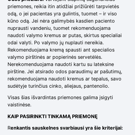
priemones, reikia itin atidžiai prižiūrėti tarpvietės
odą, o jei pacientas yra gulintis, tuomet – ir viso
kūno odą. Jei nėra galimybės kasdien paciento
nuprausti vandeniu, tuomet rekomenduojama
naudoti valymo kremus ar putas, skirtus specialiai
odai valyti. Po valymo jų nuplauti nereikia.
Rekomenduojama kremą spausti ant specialios
valymo pirštinės ar popierinės servetėlės.
Nerekomenduojama naudoti kartu su lateksine
pirštine. Jei atsirado odos paraudimų ar pašutimų,
rekomenduojama naudoti kremus ar tepalus, savo
sudėtyje turinčius cinko, aliejaus, pantenolio.
Visas šias išvardintas priemones galima įsigyti
vaistinėse.
KAIP PASIRINKTI TINKAMĄ PRIEMONĘ
R
enkantis sauskelnes svarbiausi yra šie kriterijai: