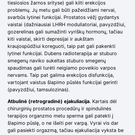
tiesiosios žarnos srityse) gali kilti erekcijos
problemų. Jų metu gali būti pažeidžiami nervai,
svarbūs lytinei funkcijai. Prostatos vėžį gydantys
vaistai (dažniausiai LHRH moduliatoriai, pavyzdžiui,
gozerelinas gali sumažinti vyriškų hormonų, tačiau
kiti vaistai, skirti depresijai ir aukštam
kraujospūdžiui koreguoti, taip pat gali pakenkti
lytinei funkcijai. Dubens radioterapija ar stuburo
smegenų naviko sukeltas stuburo smegenų
spaudimas gali turėti neigiamo poveikio varpos
nervams. Taip pat galima erekcijos disfunkcija,
vartojant vaistus šlapimo pūslės funkcijai gerinti
(pavyzdžiui, tamsulozinas).
Atbulinė (retrogradinė) ejakuliacija
. Kartais dėl
chirurginių prostatos procedūrų ir spindulinės
terapijos organzmo metu sperma gali patekti į
šlapimo pūslę, o ne išeiti per varpą. Vyrai vis dar
gali pasiekti orgazmą, tačiau ejakuliacija vyksta be