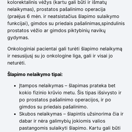
kolorektalinis vėžys (kartu gali būti ir išmatų
nelaikymas), prostatos pašalinimo operacija
(praėjus 6 mėn. ir neatsistačius šlapimo sulaikymo
funkcijai), gimdos su priedais pašalinimas,spindulinis
prostatos vėžio ar gimdos piktybinių navikų
gydymas.
Onkologiniai pacientai gali turėti šlapimo nelaikymą
ir nesusijusį su jo onkologine liga, gali ir visai jo
neturėti.
Šlapimo nelaikymo tipai:
Įtampos nelaikymas – šlapimas prateka bet
kokio fizinio krūvio metu. Šis tipas išsivysto ir
po prostatos pašalinimo operacijos, ir po
gimdos su priedais pašalinimo.
Skubos nelaikymas – šlapintis užsinorima čia ir
dabar ir nėra galimybių jokiomis valios
pastangomis sulaikyti šlapimo. Kartu gali būti