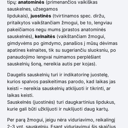
tipų:
anatominės
(primenančios vaikiškas
sauskelnes, užsegamos
lipdukais),
juostinės
(tvirtinamos spec. diržu,
pritaikytos vaikštančiam žmogui, be to, lengviau
pakeičiamos negu mums įprastos anatominės
sauskelnės),
kelnaitės
(vaikštančiam žmogui,
gimdyvėms po gimdymo, panašios į mūsų dėvimas
apatines kelnaites, tik su sugeriančiu sluoksniu, po
panaudojimo lengvai nuimamos perplėšiant
sauskelnių šoną, nereikia autis per kojas).
Daugelis sauskelnių turi ir indikatorinę juostelę,
kurios spalvos pasikeitimas parodo, kad laikas jas
keisti – nereikia sauskelnių atklijuoti ir tikrinti, ar
laikas keisti.
Sauskelnės (juostinės) turi daugkartinius lipdukus,
kurie gali būti užklijuoti ir nuklijuoti daug kartų.
Per parą žmogui, jeigu nėra viduriavimo, reikalingį
2-3 vnt. sauskelnių. Esant viduriavimui šis skaičius