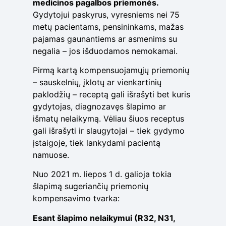
medicinos pagalbos priemonės.
Gydytojui paskyrus, vyresniems nei 75
metų pacientams, pensininkams, mažas
pajamas gaunantiems ar asmenims su
negalia – jos išduodamos nemokamai.
Pirmą kartą kompensuojamųjų priemonių
– sauskelnių, įklotų ar vienkartinių
paklodžių – receptą gali išrašyti bet kuris
gydytojas, diagnozavęs šlapimo ar
išmatų nelaikymą. Vėliau šiuos receptus
gali išrašyti ir slaugytojai – tiek gydymo
įstaigoje, tiek lankydami pacientą
namuose.
Nuo 2021 m. liepos 1 d. galioja tokia
šlapimą sugeriančių priemonių
kompensavimo tvarka:
Esant šlapimo nelaikymui (R32, N31,