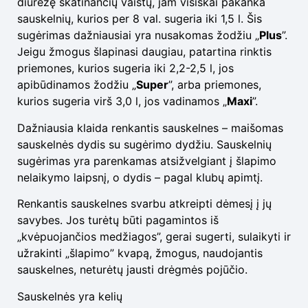
diurezę skatinančių vaistų, jam visiškai pakanka
sauskelnių, kurios per 8 val. sugeria iki 1,5 l. Šis
sugėrimas dažniausiai yra nusakomas žodžiu „
Plus
”.
Jeigu žmogus šlapinasi daugiau, patartina rinktis
priemones, kurios sugeria iki 2,2-2,5 l, jos
apibūdinamos žodžiu „
Super
”, arba priemones,
kurios sugeria virš 3,0 l, jos vadinamos „
Maxi
”.
Dažniausia klaida renkantis sauskelnes – maišomas
sauskelnės dydis su sugėrimo dydžiu. Sauskelnių
sugėrimas yra parenkamas atsižvelgiant į šlapimo
nelaikymo laipsnį, o dydis – pagal klubų apimtį.
Renkantis sauskelnes svarbu atkreipti dėmesį į jų
savybes. Jos turėtų būti pagamintos iš
„kvėpuojančios medžiagos”, gerai sugerti, sulaikyti ir
užrakinti „šlapimo” kvapą, žmogus, naudojantis
sauskelnes, neturėtų jausti drėgmės pojūčio.
Sauskelnės yra kelių