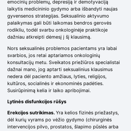
emocinių problemų, depresiją ir demotyvaciją
laikytis medicininio gydymo arba išbandyti naujas
gyvensenos strategijas. Seksualinio aktyvumo
palaikymas gali būti laikomas bendros gerovės
rodikliu, todėl svarbu onkologinėje praktikoje
dažniau atkreipti dėmesį į šį klausimą.
Nors seksualinės problemos pacientams yra labai
svarbios, jos retai aptariamos onkologinių
konsultacijų metu. Sveikatos priežiūros specialistai
dažnai mano, jog aptarti seksualinius klausimus
nedera dėl paciento amžiaus, lyties, religijos,
kultūros, socialinės ir ekonominės padėties.
Susirūpinimą kelia ir laiko apribojimai.
Lytinės disfunkcijos rūšys
Erekcijos sutrikimas.
Yra kelios fizinės priežastys,
dėl kurių vyrams po vėžio gydymo (chirurginės
intervencijos pilvo, prostatos, šlapimo pūslės arba