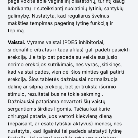
pagalvokite apie vaginalinį dilatatorių, turintį daug
lubrikantų ir suteiksiantį nuolatinių lytinių santykių
galimybę. Nustatyta, kad reguliarus švelnus
makšties tempimas pageriną lytinę funkciją ir
tepimą.
Vaistai.
Vyrams vaistai (PDE5 inhibitoriai,
sildenafilio citratas ir tadalafilas) gali padėti pasiekti
erekciją. Jie taip pat padeda su veikla susijusio
nerimo erekcijos sutrikimais, nes vyras, įsitikinęs,
kad vaistai padės, vien dėl šios minties gali patirti
erekciją. Šios tabletės dažniausiai normalizuoja
dalinę ar silpną erekciją, bet jei trūksta išorinio
stimulo, rezultatai bus ne tokie sėkmingi.
Dažniausiai patariama nevartoti šių vaistų
sergantiems širdies ligomis. Tačiau kai kurie
chirurgai pataria juos vartoti kiekvieną dieną
(nepaisant, ar esate lytiškai aktyvus) mėnesį, nes
nustatyta, kad ilgainiui tai padeda atstatyti lytinę