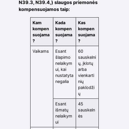
N39.3, N39.4,) slaugos priemonės
kompensuojamos taip:
Kam
Kada
Kas
kompen
kompen
kompen
suojama
suojama
suojama
?
?
?
Vaikams
Esant
60
šlapimo
sauskelni
nelaikym
ų, įklotų
ui, kai
arba
nustatyta
vienkarti
negalia
nių
paklodži
ų
Esant
45
išmatų
sauskeln
nelaikym
ės
ui