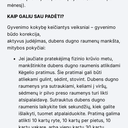
mėnesį).
KAIP GALIU SAU PADĖTI?
Gyvenimo kokybę keičiantys veiksniai – gyvenimo
būdo korekcija,
aktyvus judėjimas, dubens dugno raumenų mankšta,
mitybos pokyčiai:
Jei jaučiate pratekėjimą fizinio krūvio metu,
mankštinkite dubens dugno raumenis atlikdami
Kėgelio pratimus. Šie pratimai gali būti
atliekami gulint, sėdint, stovint. Dubens dugno
raumenys yra sutraukiami, keliami į viršų,
sėdmenų ir pilvo preso raumenys turi likti
atsipalaidavę. Sutrauktus dubens dugno
raumenis laikykite tiek sekundžių, kiek galite
išlaikyti, tuomet atpalaiduokite. Pratimą galima
atlikti 10 kartų ryte, 10 kartų per pietus, 10
kartų vakare, arba vienu kartu 30 kartų.