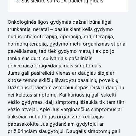
Susisiekite su POLA pacientų gidais
Onkologinės ligos gydymas dažnai būna ilgai
trunkantis, neretai – pasitelkiant kelis gydymo
būdus: chemoterapiją, operaciją, radioterapiją,
hormonų terapiją, gydymo metu organizmas stipriai
paveikiamas, tad tiek gydymo metu, tiek po jo
tenka susidurti su įvairiais pašaliniais
poveikiais,nepageidaujamais simptomais.
Jums gali pasireikšti vienas ar daugiau šioje ar
kitose temos skilčių išvardytų pašalinių poveikių.
Dažniausiai vienam asmeniui nepasireiškia daugiau
nei keletas simptomų. Kai kuriuos jų gali sukelti
vėžio gydymas, dalį simptomų iššaukia tik tam tikri
vėžio atvejai. Apie Jus varginančius simptomus ar
anksčiau nebūdingas organizmo reakcijas
papasakokite Jus gydančiam gydytojui ar
prižiūrinčiam slaugytojui. Daugelis simptomų gali