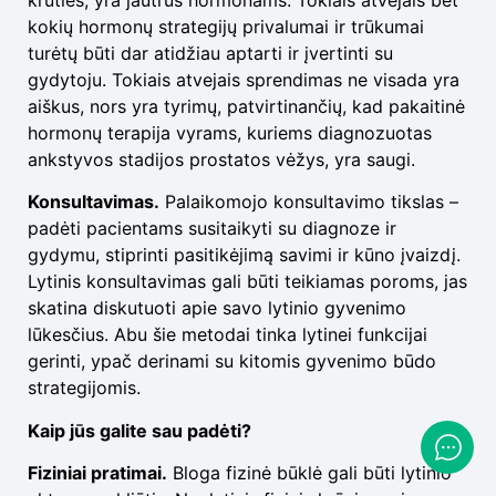
kokių hormonų strategijų privalumai ir trūkumai
turėtų būti dar atidžiau aptarti ir įvertinti su
gydytoju. Tokiais atvejais sprendimas ne visada yra
aiškus, nors yra tyrimų, patvirtinančių, kad pakaitinė
hormonų terapija vyrams, kuriems diagnozuotas
ankstyvos stadijos prostatos vėžys, yra saugi.
Konsultavimas.
Palaikomojo konsultavimo tikslas –
padėti pacientams susitaikyti su diagnoze ir
gydymu, stiprinti pasitikėjimą savimi ir kūno įvaizdį.
Lytinis konsultavimas gali būti teikiamas poroms, jas
skatina diskutuoti apie savo lytinio gyvenimo
lūkesčius. Abu šie metodai tinka lytinei funkcijai
gerinti, ypač derinami su kitomis gyvenimo būdo
strategijomis.
Kaip jūs galite sau padėti?
Fiziniai pratimai.
Bloga fizinė būklė gali būti lytinio