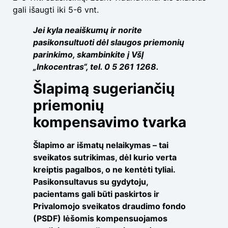
gali išaugti iki 5-6 vnt.
Jei kyla neaiškumų ir norite
pasikonsultuoti dėl slaugos priemonių
parinkimo, skambinkite į VšĮ
„Inkocentras“, tel. 0 5 261 1268.
Šlapimą sugeriančių
priemonių
kompensavimo tvarka
Šlapimo ar išmatų nelaikymas – tai
sveikatos sutrikimas, dėl kurio verta
kreiptis pagalbos, o ne kentėti tyliai.
Pasikonsultavus su gydytoju,
pacientams gali būti paskirtos ir
Privalomojo sveikatos draudimo fondo
(PSDF) lėšomis kompensuojamos