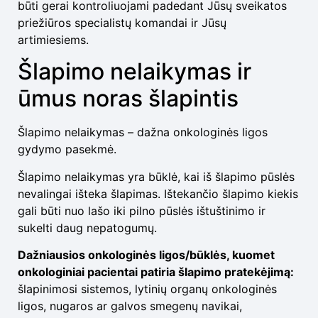
būti gerai kontroliuojami padedant Jūsų sveikatos
priežiūros specialistų komandai ir Jūsų
artimiesiems.
Šlapimo nelaikymas ir
ūmus noras šlapintis
Šlapimo nelaikymas – dažna onkologinės ligos
gydymo pasekmė.
Šlapimo nelaikymas yra būklė, kai iš šlapimo pūslės
nevalingai išteka šlapimas. Ištekančio šlapimo kiekis
gali būti nuo lašo iki pilno pūslės ištuštinimo ir
sukelti daug nepatogumų.
Dažniausios onkologinės ligos/būklės, kuomet
onkologiniai pacientai patiria šlapimo pratekėjimą:
šlapinimosi sistemos, lytinių organų onkologinės
ligos, nugaros ar galvos smegenų navikai,