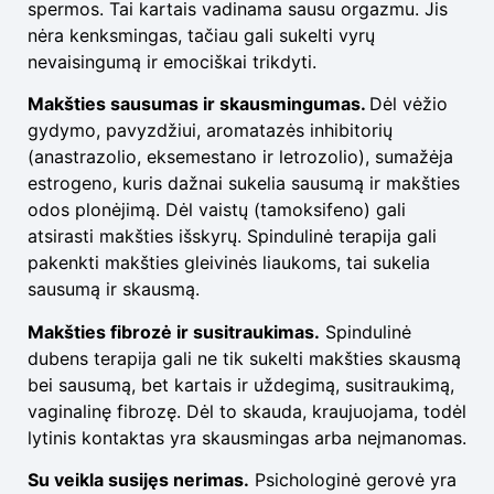
spermos. Tai kartais vadinama sausu orgazmu. Jis
nėra kenksmingas, tačiau gali sukelti vyrų
nevaisingumą ir emociškai trikdyti.
Makšties sausumas ir skausmingumas.
Dėl vėžio
gydymo, pavyzdžiui, aromatazės inhibitorių
(anastrazolio, eksemestano ir letrozolio), sumažėja
estrogeno, kuris dažnai sukelia sausumą ir makšties
odos plonėjimą. Dėl vaistų (tamoksifeno) gali
atsirasti makšties išskyrų. Spindulinė terapija gali
pakenkti makšties gleivinės liaukoms, tai sukelia
sausumą ir skausmą.
Makšties fibrozė ir susitraukimas.
Spindulinė
dubens terapija gali ne tik sukelti makšties skausmą
bei sausumą, bet kartais ir uždegimą, susitraukimą,
vaginalinę fibrozę. Dėl to skauda, kraujuojama, todėl
lytinis kontaktas yra skausmingas arba neįmanomas.
Su veikla susijęs nerimas.
Psichologinė gerovė yra