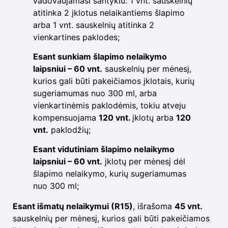
vadovaujamasi santykiu: 1 vnt. sauskelnių
atitinka 2 įklotus nelaikantiems šlapimo
arba 1 vnt. sauskelnių atitinka 2
vienkartines paklodes;
Esant sunkiam šlapimo nelaikymo
laipsniui – 60 vnt.
sauskelnių per mėnesį,
kurios gali būti pakeičiamos įklotais, kurių
sugeriamumas nuo 300 ml, arba
vienkartinėmis paklodėmis, tokiu atveju
kompensuojama
120 vnt.
įklotų arba
120
vnt.
paklodžių;
Esant vidutiniam šlapimo nelaikymo
laipsniui – 60 vnt.
įklotų per mėnesį dėl
šlapimo nelaikymo, kurių sugeriamumas
nuo 300 ml;
Esant išmatų nelaikymui (R15)
, išrašoma
45 vnt.
sauskelnių per mėnesį, kurios gali būti pakeičiamos