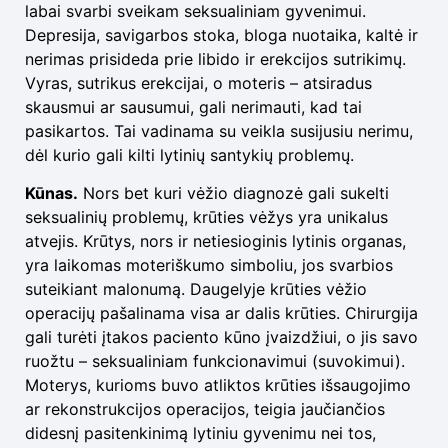
labai svarbi sveikam seksualiniam gyvenimui.
Depresija, savigarbos stoka, bloga nuotaika, kaltė ir
nerimas prisideda prie libido ir erekcijos sutrikimų.
Vyras, sutrikus erekcijai, o moteris – atsiradus
skausmui ar sausumui, gali nerimauti, kad tai
pasikartos. Tai vadinama su veikla susijusiu nerimu,
dėl kurio gali kilti lytinių santykių problemų.
Kūnas.
Nors bet kuri vėžio diagnozė gali sukelti
seksualinių problemų, krūties vėžys yra unikalus
atvejis. Krūtys, nors ir netiesioginis lytinis organas,
yra laikomas moteriškumo simboliu, jos svarbios
suteikiant malonumą. Daugelyje krūties vėžio
operacijų pašalinama visa ar dalis krūties. Chirurgija
gali turėti įtakos paciento kūno įvaizdžiui, o jis savo
ruožtu – seksualiniam funkcionavimui (suvokimui).
Moterys, kurioms buvo atliktos krūties išsaugojimo
ar rekonstrukcijos operacijos, teigia jaučiančios
didesnį pasitenkinimą lytiniu gyvenimu nei tos,