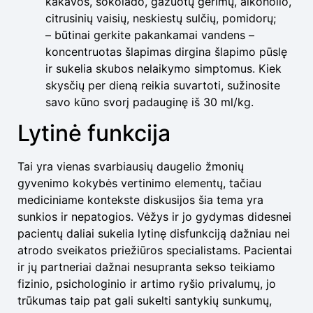
kakavos, šokolado, gazuotų gėrimų, alkoholio,
citrusinių vaisių, neskiestų sulčių, pomidorų;
– būtinai gerkite pakankamai vandens –
koncentruotas šlapimas dirgina šlapimo pūslę
ir sukelia skubos nelaikymo simptomus. Kiek
skysčių per dieną reikia suvartoti, sužinosite
savo kūno svorį padauginę iš 30 ml/kg.
Lytinė funkcija
Tai yra vienas svarbiausių daugelio žmonių
gyvenimo kokybės vertinimo elementų, tačiau
mediciniame kontekste diskusijos šia tema yra
sunkios ir nepatogios. Vėžys ir jo gydymas didesnei
pacientų daliai sukelia lytinę disfunkciją dažniau nei
atrodo sveikatos priežiūros specialistams. Pacientai
ir jų partneriai dažnai nesupranta sekso teikiamo
fizinio, psichologinio ir artimo ryšio privalumų, jo
trūkumas taip pat gali sukelti santykių sunkumų,