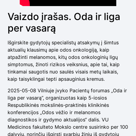
Vaizdo įrašas. Oda ir liga
per vasarą
Išgirskite gydytojų specialistų atsakymų į šimtus
aktualių klausimų apie odos onkologiją, kaip
atpažinti melanomos, kitų odos onkologinių ligų
simptomus, žinoti rizikos veiksnius, apie tai, kaip
tinkamai saugotis nuo saulės visais metų laikais,
kaip taisyklingai tepti apsauginius kremus.
2025-05-08 Vilniuje įvyko Pacientų forumas „Oda ir
liga per vasarą”, organizuotas kaip 5-iosios
Respublikinės mokslinės-praktinės klinikinės
konferencijos „Odos vėžio ir melanomos
diagnostikos ir gydymo aktualijos“ dalis. VU
Medicinos fakulteto Mokslo centre susirinko per 100
dalyvių, norinčių išgirsti svarbių žinių iš gydytojų