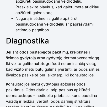
apžiūrėti pasinaudodami veidrodėliu.
Praskleiskite plaukus, kad galėtumėte atidžiau
apžiūrėti galvos odą.
Nugarą ir sėdmenis galite apžiūrėti
pasinaudodami veidrodėliu ar paprašydami
artimojo pagalbos.
Diagnostika
Jei ant odos pastebėjote pakitimų, kreipkitės į
šeimos gydytoją arba gydytoją dermatovenerologą.
Iki vizito galite nufotografuoti neraminančią vietą,
kad vizito metu būtų galima įvertinti, ar odos srities
išvaizda pasikeitė per laikotarpį iki konsultacijos.
Konsultacijos metu gydytojas apžiūrės
odos
pakitimus. Odos dariniai taip pas bus apžiūrėti
dermatoskopu – nedideliu prietaisu, kuris padidina
vaizdą ir leidžia įvertinti odos darinių struktūrą