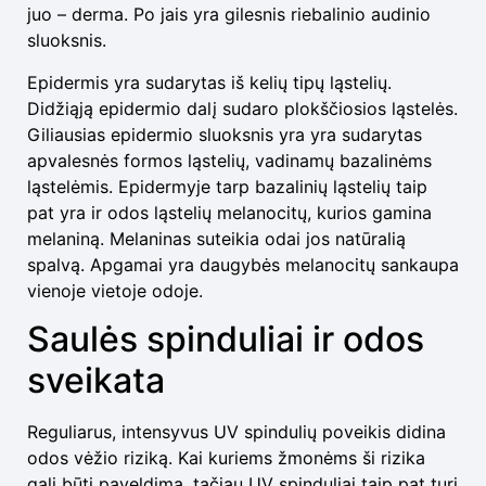
juo – derma. Po jais yra gilesnis riebalinio audinio
sluoksnis.
Epidermis yra sudarytas iš kelių tipų ląstelių.
Didžiąją epidermio dalį sudaro plokščiosios ląstelės.
Giliausias epidermio sluoksnis yra yra sudarytas
apvalesnės formos ląstelių, vadinamų bazalinėms
ląstelėmis. Epidermyje tarp bazalinių ląstelių taip
pat yra ir odos ląstelių melanocitų, kurios gamina
melaniną. Melaninas suteikia odai jos natūralią
spalvą. Apgamai yra daugybės melanocitų sankaupa
vienoje vietoje odoje.
Saulės spinduliai ir odos
sveikata
Reguliarus, intensyvus UV spindulių poveikis didina
odos vėžio riziką. Kai kuriems žmonėms ši rizika
gali būti paveldima, tačiau UV spinduliai taip pat turi