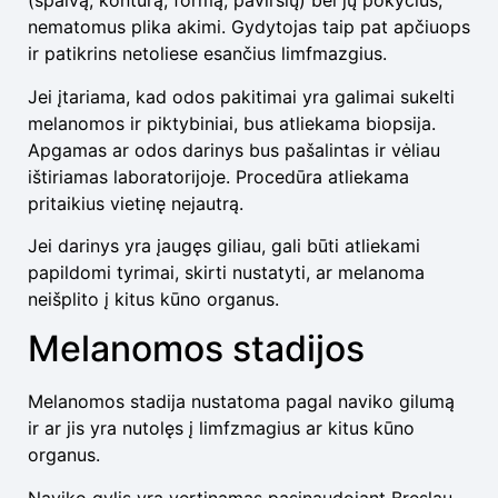
(spalvą, kontūrą, formą, paviršių) bei jų pokyčius,
nematomus plika akimi. Gydytojas taip pat apčiuops
ir patikrins netoliese esančius limfmazgius.
Jei įtariama, kad odos pakitimai yra galimai sukelti
melanomos ir piktybiniai, bus atliekama biopsija.
Apgamas ar odos darinys bus pašalintas ir vėliau
ištiriamas laboratorijoje. Procedūra atliekama
pritaikius vietinę nejautrą.
Jei darinys yra įaugęs giliau, gali būti atliekami
papildomi tyrimai, skirti nustatyti, ar melanoma
neišplito į kitus kūno organus.
Melanomos stadijos
Melanomos stadija nustatoma pagal naviko gilumą
ir ar jis yra nutolęs į limfzmagius ar kitus kūno
organus.
Naviko gylis yra vertinamas pasinaudojant Breslau