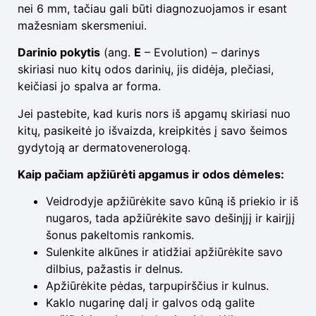
nei 6 mm, tačiau gali būti diagnozuojamos ir esant
mažesniam skersmeniui.
Darinio pokytis
(ang.
E
– Evolution) – darinys
skiriasi nuo kitų odos darinių, jis didėja, plečiasi,
keičiasi jo spalva ar forma.
Jei pastebite, kad kuris nors iš apgamų skiriasi nuo
kitų, pasikeitė jo išvaizda, kreipkitės į savo šeimos
gydytoją ar dermatovenerologą.
Kaip pačiam apžiūrėti apgamus ir odos dėmeles:
Veidrodyje apžiūrėkite savo kūną iš priekio ir iš
nugaros, tada apžiūrėkite savo dešinįjį ir kairįjį
šonus pakeltomis rankomis.
Sulenkite alkūnes ir atidžiai apžiūrėkite savo
dilbius, pažastis ir delnus.
Apžiūrėkite pėdas, tarpupirščius ir kulnus.
Kaklo nugarinę dalį ir galvos odą galite