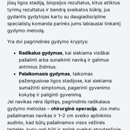
jūsų ligos stadiją, biopsijos rezultatus, kitus atliktus
tyrimų rezultatus ir bendrą sveikatos būklę, jus
gydantis gydytojas kartu su daugiadiscipline
specialistų komanda parinks jums labiausiai tinkantį
gydymo metodą.
Yra dvi pagrindinės gydymo kryptys:
Radikalus gydymas
, kai siekiama visiškai
pašalinti arba sunaikinti naviką ir galimus
antrinius židinius.
Palaikomasis gydymas
, taikomas
pažengusiose ligos stadijose, kai siekiama
sumažinti simptomus, pagerinti gyvenimo
kokybę ir pailginti gyvenimą.
Jei navikas nėra išplitęs, pagrindinis radikalaus
gydymo metodas –
chirurginė operacija
. Jos metu
pašalinamas navikas ir 1–2 cm sveiko aplinkinio
audinio, kad būtų pašalinamos visos vėžinės
ląstelės, kurių gali būti ir aplink sveikai atrodančioje