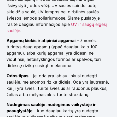
išsivystyti į odos vėžį. UV saulės spinduliuotę
skleidžia saulė, UV lempos bei dirbtinės saulės
šviesos lempos soliariumuose. Šiame puslapyje
rasite daugiau informacijos apie
UV ir saugų elgesį
saulėje
.
Apgamų kiekis ir atipiniai apgamai
– žmonės,
turintys daug apgamų (ypač daugiau kaip 100
apgamų), arba kurių apgamai yra didesni nei
vidutiniai, netaisyklingos formos ar spalvos, turi
didesnę riziką susirgti melanoma.
Odos tipas
– jei oda yra labiau linkusi nudegti
saulėje, melanomos rizika didėja. Oda yra jautresnė,
kai ji yra šviesi, turite šviesius ar raudonus plaukus,
žalias arba mėlynas akis, turite strazdanų.
Nudegimas saulėje, nudegimas vaikystėje ir
paauglystėje
– kuo daugiau kartų yra nudegta