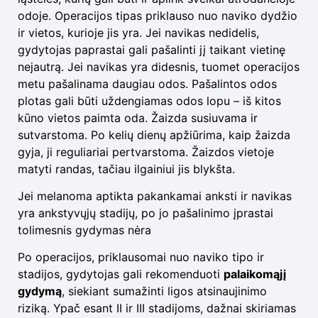
odoje. Operacijos tipas priklauso nuo naviko dydžio
ir vietos, kurioje jis yra. Jei navikas nedidelis,
gydytojas paprastai gali pašalinti jį taikant vietinę
nejautrą. Jei navikas yra didesnis, tuomet operacijos
metu pašalinama daugiau odos. Pašalintos odos
plotas gali būti uždengiamas odos lopu – iš kitos
kūno vietos paimta oda. Žaizda susiuvama ir
sutvarstoma. Po kelių dienų apžiūrima, kaip žaizda
gyja, ji reguliariai pertvarstoma. Žaizdos vietoje
matyti randas, tačiau ilgainiui jis blykšta.
Jei melanoma aptikta pakankamai anksti ir navikas
yra ankstyvųjų stadijų, po jo pašalinimo įprastai
tolimesnis gydymas nėra
Po operacijos, priklausomai nuo naviko tipo ir
stadijos, gydytojas gali rekomenduoti
palaikomąjį
gydymą
, siekiant sumažinti ligos atsinaujinimo
riziką. Ypač esant II ir III stadijoms, dažnai skiriamas