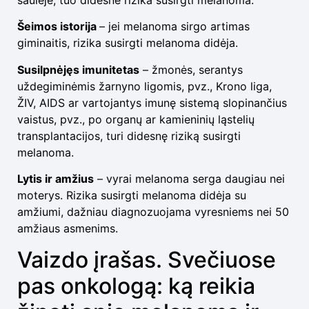
saulėje, tuo didesnė rizika susirgti melanoma.
Šeimos istorija
– jei melanoma sirgo artimas
giminaitis, rizika susirgti melanoma didėja.
Susilpnėjęs imunitetas
– žmonės, serantys
uždegiminėmis žarnyno ligomis, pvz., Krono liga,
ŽIV, AIDS ar vartojantys imunę sistemą slopinančius
vaistus, pvz., po organų ar kamieninių ląstelių
transplantacijos, turi didesnę riziką susirgti
melanoma.
Lytis ir amžius
– vyrai melanoma serga daugiau nei
moterys. Rizika susirgti melanoma didėja su
amžiumi, dažniau diagnozuojama vyresniems nei 50
amžiaus asmenims.
Vaizdo įrašas. Svečiuose
pas onkologą: ką reikia