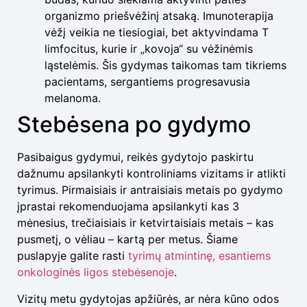
organizmo priešvėžinį atsaką. Imunoterapija
vėžį veikia ne tiesiogiai, bet aktyvindama T
limfocitus, kurie ir „kovoja“ su vėžinėmis
ląstelėmis. Šis gydymas taikomas tam tikriems
pacientams, sergantiems progresavusia
melanoma.
Stebėsena po gydymo
Pasibaigus gydymui, reikės gydytojo paskirtu
dažnumu apsilankyti kontroliniams vizitams ir atlikti
tyrimus. Pirmaisiais ir antraisiais metais po gydymo
įprastai rekomenduojama apsilankyti kas 3
mėnesius, trečiaisiais ir ketvirtaisiais metais – kas
pusmetį, o vėliau – kartą per metus. Šiame
puslapyje galite rasti
tyrimų atmintinę, esantiems
onkologinės ligos stebėsenoje
.
Vizitų metu gydytojas apžiūrės, ar nėra kūno odos