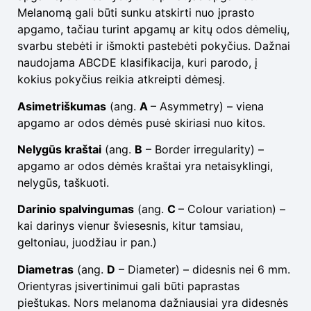
Melanomą gali būti sunku atskirti nuo įprasto
apgamo, tačiau turint apgamų ar kitų odos dėmelių,
svarbu stebėti ir išmokti pastebėti pokyčius. Dažnai
naudojama ABCDE klasifikacija, kuri parodo, į
kokius pokyčius reikia atkreipti dėmesį.
Asimetriškumas
(ang.
A
– Asymmetry) – viena
apgamo ar odos dėmės pusė skiriasi nuo kitos.
Nelygūs kraštai
(ang.
B
– Border irregularity) –
apgamo ar odos dėmės kraštai yra netaisyklingi,
nelygūs, taškuoti.
Darinio spalvingumas
(ang.
C
– Colour variation) –
kai darinys vienur šviesesnis, kitur tamsiau,
geltoniau, juodžiau ir pan.)
Diametras
(ang.
D
– Diameter) – didesnis nei 6 mm.
Orientyras įsivertinimui gali būti paprastas
pieštukas. Nors melanoma dažniausiai yra didesnės