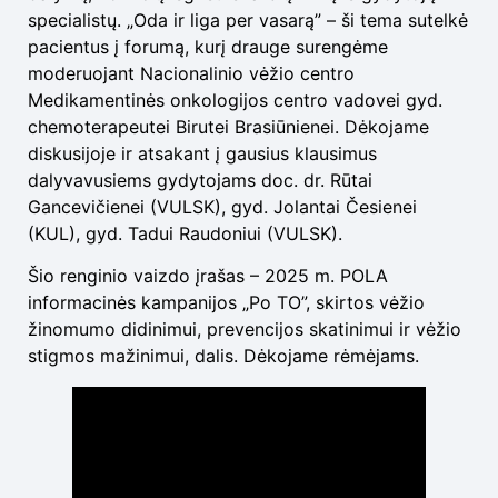
specialistų. „Oda ir liga per vasarą” – ši tema sutelkė
pacientus į forumą, kurį drauge surengėme
moderuojant Nacionalinio vėžio centro
Medikamentinės onkologijos centro vadovei gyd.
chemoterapeutei Birutei Brasiūnienei. Dėkojame
diskusijoje ir atsakant į gausius klausimus
dalyvavusiems gydytojams doc. dr. Rūtai
Gancevičienei (VULSK), gyd. Jolantai Česienei
(KUL), gyd. Tadui Raudoniui (VULSK).
Šio renginio vaizdo įrašas – 2025 m. POLA
informacinės kampanijos „Po TO”, skirtos vėžio
žinomumo didinimui, prevencijos skatinimui ir vėžio
stigmos mažinimui, dalis. Dėkojame rėmėjams.