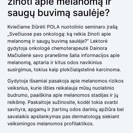
žinoti apie melanomą ir
saugų buvimą saulėje?
Kviečiame žiūrėti POLA nuotolinio seminaro įrašą
„Svečiuose pas onkologą: ką reikia žinoti apie
melanomą ir saugų buvimą saulėje?” Lektorė
gydytoja onkologė chemoterapeutė Dainora
Mačiulienė savo pranešime šalia informacijos apie
melanomą, aptaria ir kitus odos navikinius
susirgimus, tokius kaip plokčialąstelinė karcinoma.
Gydytoja išsamiai pasakoja apie melanomos rizikos
veiksnius, kurie išties reikalauja mūsų nuolatinio
budrumo, paaiškina apie melanomos stadijas ir jų
reikšmę. Paskaitoje sužinosite, kodėl tokia svarbi
savityra, apgamų ir įtartinų odos darinių apžiūra bei
savalaikis apsilankymas pas dermatologą siekiant
veiksmingos melanomos profilaktikos.