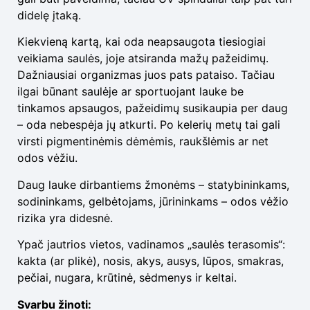
didelę įtaką.
Kiekvieną kartą, kai oda neapsaugota tiesiogiai
veikiama saulės, joje atsiranda mažų pažeidimų.
Dažniausiai organizmas juos pats pataiso. Tačiau
ilgai būnant saulėje ar sportuojant lauke be
tinkamos apsaugos, pažeidimų susikaupia per daug
– oda nebespėja jų atkurti. Po kelerių metų tai gali
virsti pigmentinėmis dėmėmis, raukšlėmis ar net
odos vėžiu.
Daug lauke dirbantiems žmonėms – statybininkams,
sodininkams, gelbėtojams, jūrininkams – odos vėžio
rizika yra didesnė.
Ypač jautrios vietos, vadinamos „saulės terasomis“:
kakta (ar plikė), nosis, akys, ausys, lūpos, smakras,
pečiai, nugara, krūtinė, sėdmenys ir keltai.
Svarbu žinoti: