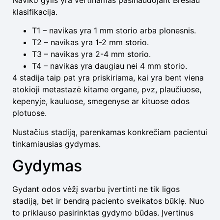
klasifikacija.
T1 – navikas yra 1 mm storio arba plonesnis.
T2 – navikas yra 1-2 mm storio.
T3 – navikas yra 2-4 mm storio.
T4 – navikas yra daugiau nei 4 mm storio.
4 stadija taip pat yra priskiriama, kai yra bent viena
atokioji metastazė kitame organe, pvz, plaučiuose,
kepenyje, kauluose, smegenyse ar kituose odos
plotuose.
Nustačius stadiją, parenkamas konkrečiam pacientui
tinkamiausias gydymas.
Gydymas
Gydant odos vėžį svarbu įvertinti ne tik ligos
stadiją, bet ir bendrą paciento sveikatos būklę. Nuo
to priklauso pasirinktas gydymo būdas. Įvertinus