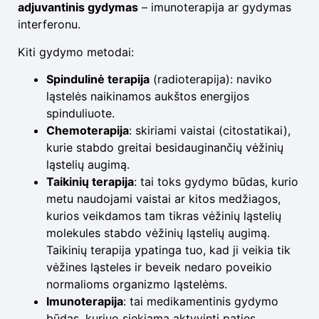
adjuvantinis gydymas
– imunoterapija ar gydymas
interferonu.
Kiti gydymo metodai:
Spindulinė terapija
(radioterapija): naviko
ląstelės naikinamos aukštos energijos
spinduliuote.
Chemoterapija
: skiriami vaistai (citostatikai),
kurie stabdo greitai besidauginančių vėžinių
ląstelių augimą.
Taikinių terapija
: tai toks gydymo būdas, kurio
metu naudojami vaistai ar kitos medžiagos,
kurios veikdamos tam tikras vėžinių ląstelių
molekules stabdo vėžinių ląstelių augimą.
Taikinių terapija ypatinga tuo, kad ji veikia tik
vėžines ląsteles ir beveik nedaro poveikio
normalioms organizmo ląstelėms.
Imunoterapija
: tai medikamentinis gydymo
būdas, kuriuo siekiama aktyvinti paties