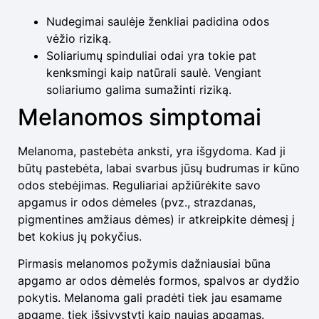
Nudegimai saulėje ženkliai padidina odos
vėžio riziką.
Soliariumų spinduliai odai yra tokie pat
kenksmingi kaip natūrali saulė. Vengiant
soliariumo galima sumažinti riziką.
Melanomos simptomai
Melanoma, pastebėta anksti, yra išgydoma. Kad ji
būtų pastebėta, labai svarbus jūsų budrumas ir kūno
odos stebėjimas. Reguliariai apžiūrėkite savo
apgamus ir odos dėmeles (pvz., strazdanas,
pigmentines amžiaus dėmes) ir atkreipkite dėmesį į
bet kokius jų pokyčius.
Pirmasis melanomos požymis dažniausiai būna
apgamo ar odos dėmelės formos, spalvos ar dydžio
pokytis. Melanoma gali pradėti tiek jau esamame
apgame, tiek išsivystyti kaip naujas apgamas.