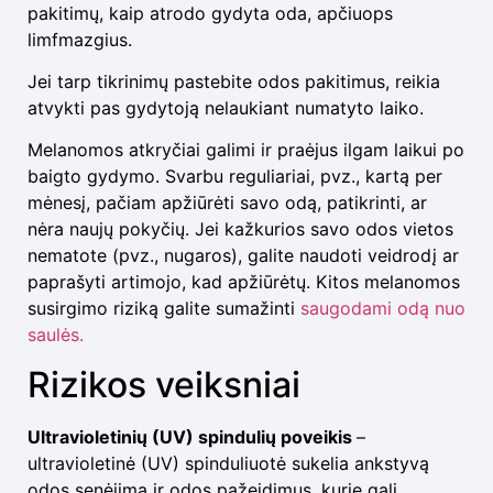
pakitimų, kaip atrodo gydyta oda, apčiuops
limfmazgius.
Jei tarp tikrinimų pastebite odos pakitimus, reikia
atvykti pas gydytoją nelaukiant numatyto laiko.
Melanomos atkryčiai galimi ir praėjus ilgam laikui po
baigto gydymo. Svarbu reguliariai, pvz., kartą per
mėnesį, pačiam apžiūrėti savo odą, patikrinti, ar
nėra naujų pokyčių. Jei kažkurios savo odos vietos
nematote (pvz., nugaros), galite naudoti veidrodį ar
paprašyti artimojo, kad apžiūrėtų. Kitos melanomos
susirgimo riziką galite sumažinti
saugodami odą nuo
saulės.
Rizikos veiksniai
Ultravioletinių (UV) spindulių poveikis
–
ultravioletinė (UV) spinduliuotė sukelia ankstyvą
odos senėjimą ir odos pažeidimus, kurie gali