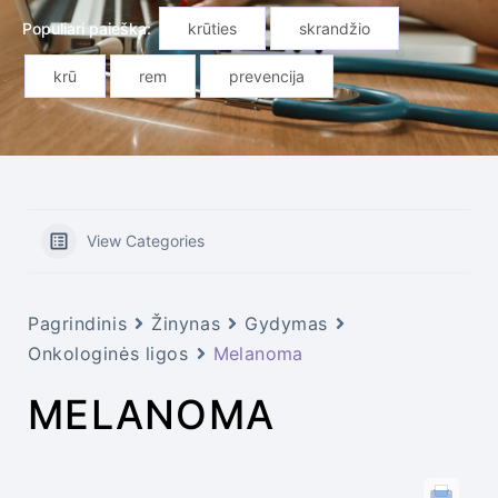
Populiari paieška:
krūties
skrandžio
krū
rem
prevencija
View Categories
Pagrindinis
Žinynas
Gydymas
Onkologinės ligos
Melanoma
MELANOMA