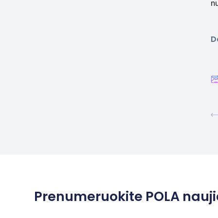
nu
Da
Prenumeruokite POLA nauji