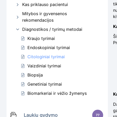
t
Kas priklauso pacientui
nu
Mitybos ir gyvensenos
k
rekomendacijos
Ka
Diagnostikos / tyrimų metodai
Š
Kraujo tyrimai
Pr
Endoskopiniai tyrimai
Citologiniai tyrimai
Vaizdiniai tyrimai
Biopsija
Genetiniai tyrimai
Biomarkeriai ir vėžio žymenys
K
D
ga
Laukiu gydymo
77
ti