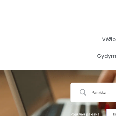
Vėžio
Gydym
Populiari paieška:
k