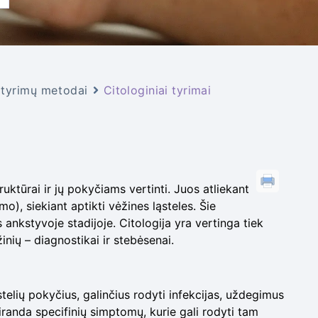
 tyrimų metodai
Citologiniai tyrimai
struktūrai ir jų pokyčiams vertinti. Juos atliekant
mo), siekiant aptikti vėžines ląsteles. Šie
ankstyvoje stadijoje. Citologija yra vertinga tiek
žinių – diagnostikai ir stebėsenai.
ąstelių pokyčius, galinčius rodyti infekcijas, uždegimus
siranda specifinių simptomų, kurie gali rodyti tam