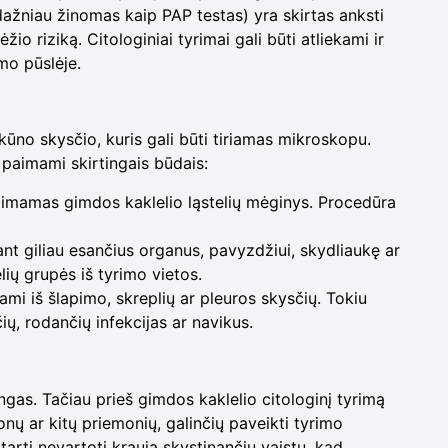
(dažniau žinomas kaip PAP testas) yra skirtas anksti
žio riziką. Citologiniai tyrimai gali būti atliekami ir
mo pūslėje.
ūno skysčio, kuris gali būti tiriamas mikroskopu.
i paimami skirtingais būdais:
paimamas gimdos kaklelio ląstelių mėginys. Procedūra
nt giliau esančius organus, pavyzdžiui, skydliaukę ar
ių grupės iš tyrimo vietos.
kami iš šlapimo, skreplių ar pleuros skysčių. Tokiu
ių, rodančių infekcijas ar navikus.
gas. Tačiau prieš gimdos kaklelio citologinį tyrimą
onų ar kitų priemonių, galinčių paveikti tyrimo
tarti nevartoti kraują skystinančių vaistų, kad