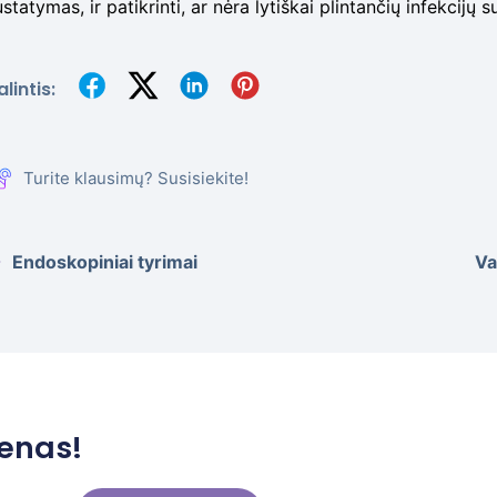
statymas, ir patikrinti, ar nėra lytiškai plintančių infekcijų s
lintis:
Turite klausimų? Susisiekite!
Endoskopiniai tyrimai
Va
enas!