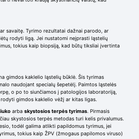
s ar savaitę. Tyrimo rezultatai dažnai parodo, ar
ėtų rodyti ligą. Jei nustatomi neįprasti ląstelių
us, tokius kaip biopsiją, kad būtų tiksliai įvertinta
ma gimdos kaklelio ląstelių būklė. Šis tyrimas
nalo naudojant specialų šepetėlį. Paimtos ląstelės
rpę, o po to siunčiamos į patologijos laboratoriją,
rodyti gimdos kaklelio vėžį ar kitas ligas.
liuko
arba
skystosios terpės tyrimas
. Pirmasis
ačiau skystosios terpės metodas turi kelis privalumus.
sio, todėl galima atlikti papildomus tyrimus, jei
us tyrimus, tokius kaip ŽPV (žmogaus papilomos viruso)