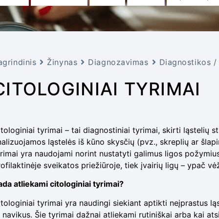
agrindinis
Žinynas
Diagnozavimas
Diagnostikos /
CITOLOGINIAI TYRIMAI
tologiniai tyrimai – tai diagnostiniai tyrimai, skirti ląstelių 
alizuojamos ląstelės iš kūno skysčių (pvz., skreplių ar šlapi
yrimai yra naudojami norint nustatyti galimus ligos požymius 
ofilaktinėje sveikatos priežiūroje, tiek įvairių ligų – ypač vė
ada atliekami citologiniai tyrimai?
tologiniai tyrimai yra naudingi siekiant aptikti neįprastus l
 navikus. Šie tyrimai dažnai atliekami rutiniškai arba kai at