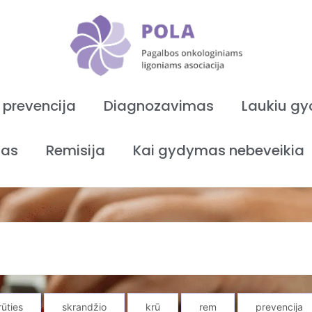
 prevencija
Diagnozavimas
Laukiu g
as
Remisija
Kai gydymas nebeveikia
rūties
skrandžio
krū
rem
prevencija