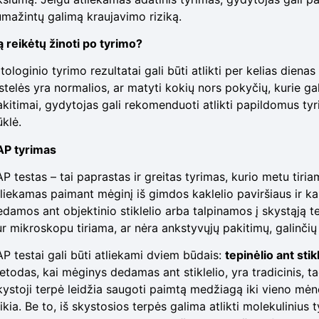
umažintų galimą kraujavimo riziką.
ą reikėtų žinoti po tyrimo?
tologinio tyrimo rezultatai gali būti atlikti per kelias diena
stelės yra normalios, ar matyti kokių nors pokyčių, kurie gal
kitimai, gydytojas gali rekomenduoti atlikti papildomus tyrim
ūklė.
AP tyrimas
P testas – tai paprastas ir greitas tyrimas, kurio metu tiria
tliekamas paimant mėginį iš gimdos kaklelio paviršiaus ir ka
edamos ant objektinio stiklelio arba talpinamos į skystąją te
r mikroskopu tiriama, ar nėra ankstyvųjų pakitimų, galinčių 
AP testai gali būti atliekami dviem būdais:
tepinėlio ant stik
etodas, kai mėginys dedamas ant stiklelio, yra tradicinis, t
kystoji terpė leidžia saugoti paimtą medžiagą iki vieno mėne
eikia. Be to, iš skystosios terpės galima atlikti molekulini