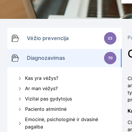
P
Vėžio prevencija
22
Diagnozavimas
70
Kas yra vėžys?
Ci
an
Ar man vėžys?
t
Vizitai pas gydytojus
pr
Paciento atmintinė
K
Emocinė, psichologinė ir dvasinė
Ci
pagalba
ar