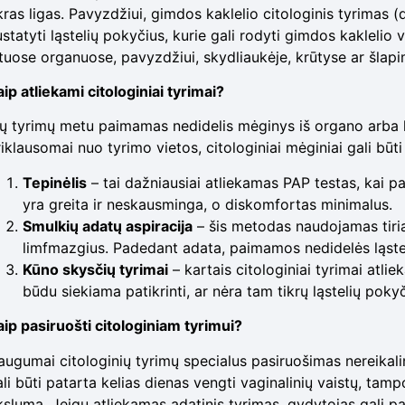
ikras ligas. Pavyzdžiui, gimdos kaklelio citologinis tyrimas 
statyti ląstelių pokyčius, kurie gali rodyti gimdos kaklelio vė
ituose organuose, pavyzdžiui, skydliaukėje, krūtyse ar šlapi
ip atliekami citologiniai tyrimai?
ių tyrimų metu paimamas nedidelis mėginys iš organo arba k
iklausomai nuo tyrimo vietos, citologiniai mėginiai gali būt
Tepinėlis
– tai dažniausiai atliekamas PAP testas, kai 
yra greita ir neskausminga, o diskomfortas minimalus.
Smulkių adatų aspiracija
– šis metodas naudojamas tiria
limfmazgius. Padedant adata, paimamos nedidelės ląstel
Kūno skysčių tyrimai
– kartais citologiniai tyrimai atlie
būdu siekiama patikrinti, ar nėra tam tikrų ląstelių pokyč
aip pasiruošti citologiniam tyrimui?
augumai citologinių tyrimų specialus pasiruošimas nereikalin
li būti patarta kelias dienas vengti vaginalinių vaistų, tamp
kslumą. Jeigu atliekamas adatinis tyrimas, gydytojas gali pa