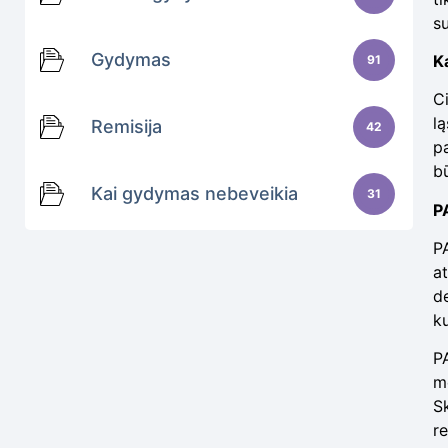
s
Gydymas
K
91
Ci
lą
Remisija
42
pa
b
Kai gydymas nebeveikia
31
P
PA
a
d
ku
P
m
S
r