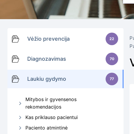
P
Vėžio prevencija
22
P
Diagnozavimas
70
Laukiu gydymo
77
Mitybos ir gyvensenos
rekomendacijos
Kas priklauso pacientui
Paciento atmintinė