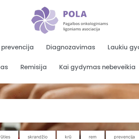
 prevencija
Diagnozavimas
Laukiu g
as
Remisija
Kai gydymas nebeveikia
rūties
skrandžio
krū
rem
prevencija