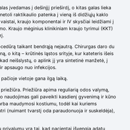
las įvedamas į dešinįjį prieširdį, o kitas galas lieka
netoli raktikaulio patenka į vieną iš didžiųjų kaklo
vaistai, kraujo komponentai ir IV skysčiai leidžiami į
mo. Kraujo mėginius klinikiniam kraujo tyrimui (KKT)
į.
ocedūrą taikant bendrąją nejautrą. Chirurgas daro du
ą, o kitą – krūtinės ląstos srityje, kur kateteris išeis
kad neišslystų, o aplink jį yra sintetinė manžetė, į
e ir apsaugo nuo infekcijos.
e pačioje vietoje gana ilgą laiką.
 priežiūra. Priežiūra apima reguliarią odos valymą,
rio naudojimas gali paveikti kasdienį gyvenimą ir kūno
 arba maudymosi kostiumu, todėl kai kuriems
utri (nuimant tvarstį oda paraudonuoja ir suskeldėja),
nių privalumų yra tai, kad pacientai išvengia adatų