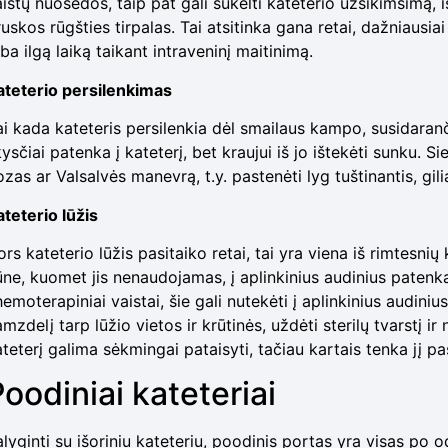
aistų nuosėdos, taip pat gali sukelti kateterio užsikimšimą, 
ruskos rūgšties tirpalas. Tai atsitinka gana retai, dažniaus
ba ilgą laiką taikant intraveninį maitinimą.
ateterio persilenkimas
ai kada kateteris persilenkia dėl smailaus kampo, susidaranč
ysčiai patenka į kateterį, bet kraujui iš jo ištekėti sunku. Si
zas ar Valsalvės manevrą, t.y. pastenėti lyg tuštinantis, gilia
ateterio lūžis
rs kateterio lūžis pasitaiko retai, tai yra viena iš rimtesnių 
ne, kuomet jis nenaudojamas, į aplinkinius audinius patenka 
emoterapiniai vaistai, šie gali nutekėti į aplinkinius audinius
mzdelį tarp lūžio vietos ir krūtinės, uždėti sterilų tvarstį ir 
teterį galima sėkmingai pataisyti, tačiau kartais tenka jį paš
oodiniai kateteriai
lyginti su išoriniu kateteriu, poodinis portas yra visas po o