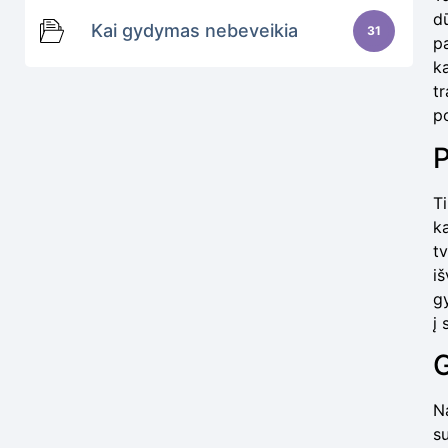
d
Kai gydymas nebeveikia
31
pa
k
tr
p
P
Ti
ka
tv
iš
g
į
G
Na
su