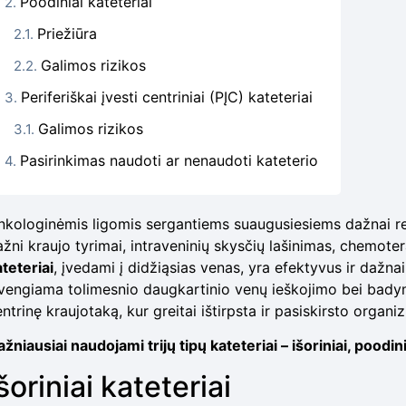
Poodiniai kateteriai
Priežiūra
Galimos rizikos
Periferiškai įvesti centriniai (PĮC) kateteriai
Galimos rizikos
Pasirinkimas naudoti ar nenaudoti kateterio
nkologinėmis ligomis sergantiems suaugusiesiems dažnai reik
ažni kraujo tyrimai, intraveninių skysčių lašinimas, chemote
teteriai
, įvedami į didžiąsias venas, yra efektyvus ir daž
švengiama tolimesnio daugkartinio venų ieškojimo bei badymo.
ntrinę kraujotaką, kur greitai ištirpsta ir pasiskirsto organi
žniausiai naudojami trijų tipų kateteriai – išoriniai, poodinia
šoriniai kateteriai