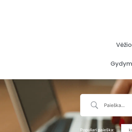
Vėžio
Gydym
Populiari paieška:
k