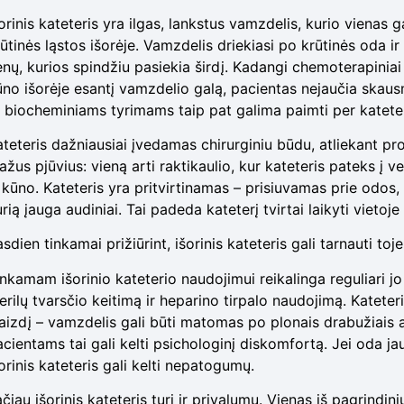
orinis kateteris yra ilgas, lankstus vamzdelis, kurio vienas ga
ūtinės ląstos išorėje. Vamzdelis driekiasi po krūtinės oda ir 
nų, kurios spindžiu pasiekia širdį. Kadangi chemoterapiniai 
ūno išorėje esantį vamzdelio galą, pacientas nejaučia skaus
r biocheminiams tyrimams taip pat galima paimti per kateter
ateteris dažniausiai įvedamas chirurginiu būdu, atliekant pr
žus pjūvius: vieną arti raktikaulio, kur kateteris pateks į ven
 kūno. Kateteris yra pritvirtinamas – prisiuvamas prie odos, 
rią įauga audiniai. Tai padeda kateterį tvirtai laikyti vietoj
sdien tinkamai prižiūrint, išorinis kateteris gali tarnauti toj
inkamam išorinio kateterio naudojimui reikalinga reguliari jo
terilų tvarsčio keitimą ir heparino tirpalo naudojimą. Katete
vaizdį – vamzdelis gali būti matomas po plonais drabužiais
cientams tai gali kelti psichologinį diskomfortą. Jei oda ja
orinis kateteris gali kelti nepatogumų.
čiau išorinis kateteris turi ir privalumų. Vienas iš pagrindi