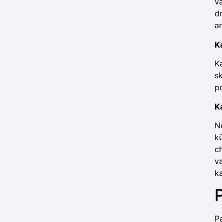
v
d
ar
K
K
sk
po
K
No
kū
ch
va
ka
P
Pa