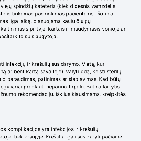
viejų spindžių kateteris (kiek didesnis vamzdelis,
nintelis tinkamas pasirinkimas pacientams. Išoriniai
mas ilgą laiką, planuojama kaulų čiulpų
 kaitinimasis pirtyje, kartais ir maudymasis vonioje ar
asitarkite su slaugytoja.
i infekcijų ir krešulių susidarymo. Vietą, kur
ną ar bent kartą savaitėje): valyti odą, keisti sterilų
ų kaip paraudimas, patinimas ar šlapiavimas. Kad būtų
guliariai praplauti heparino tirpalu. Būtina laikytis
žnumo rekomendacijų. Iškilus klausimams, kreipkitės
mos komplikacijos yra infekcijos ir krešulių
etoje, tiek kraujyje. Krešuliai gali susidaryti pačiame