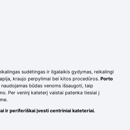
alingas sudėtingas ir ilgalaikis gydymas, reikalingi
rapija, kraujo perpylimai bei kitos procedūros.
Porto
nai naudojamas būdas venoms išsaugoti, taip
 Per veninį kateterį vaistai patenka tiesiai į
zme.
i ir periferiškai įvesti centriniai kateteriai.