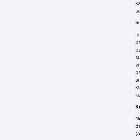
ka
su
I
In
p
p
s
v
p
a
k
ka
K
Ne
dė
(a