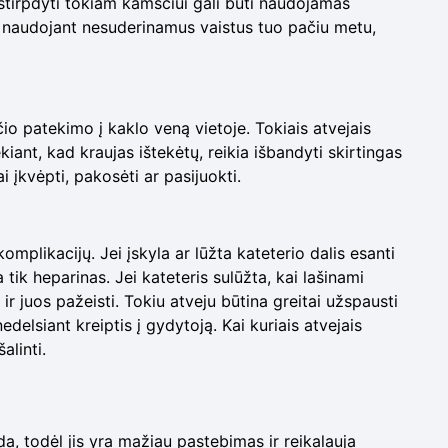
ištirpdyti tokiam kamščiui gali būti naudojamas
iai naudojant nesuderinamus vaistus tuo pačiu metu,
io patekimo į kaklo veną vietoje. Tokiais atvejais
ekiant, kad kraujas ištekėtų, reikia išbandyti skirtingas
i įkvėpti, pakosėti ar pasijuokti.
komplikacijų. Jei įskyla ar lūžta kateterio dalis esanti
tik heparinas. Jei kateteris sulūžta, kai lašinami
 ir juos pažeisti. Tokiu atveju būtina greitai užspausti
nedelsiant kreiptis į gydytoją. Kai kuriais atvejais
alinti.
da, todėl jis yra mažiau pastebimas ir reikalauja