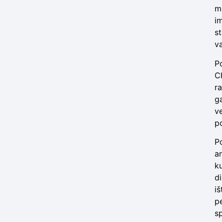
m
i
st
va
P
Ch
ra
ga
v
p
P
a
k
d
i
p
s