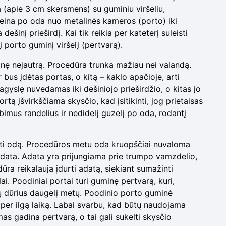
 (apie 3 cm skersmens) su guminiu viršeliu,
aeina po oda nuo metalinės kameros (porto) iki
ešinį prieširdį. Kai tik reikia per kateterį suleisti
į porto guminį viršelį (pertvarą).
inę nejautrą. Procedūra trunka mažiau nei valandą.
 bus įdėtas portas, o kitą – kaklo apačioje, arti
ujagyslę nuvedamas iki dešiniojo prieširdžio, o kitas jo
tą įšvirkščiama skysčio, kad įsitikinti, jog prietaisas
bimus randelius ir nedidelį guzelį po oda, rodantį
urti odą. Procedūros metu oda kruopščiai nuvaloma
 adata. Adata yra prijungiama prie trumpo vamzdelio,
ra reikalauja įdurti adatą, siekiant sumažinti
i. Poodiniai portai turi guminę pertvarą, kuri,
atų dūrius daugelį metų. Poodinio porto guminė
 per ilgą laiką. Labai svarbu, kad būtų naudojama
as gadina pertvarą, o tai gali sukelti skysčio