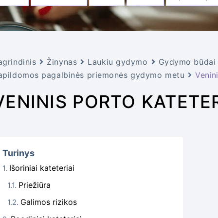
agrindinis
Žinynas
Laukiu gydymo
Gydymo būdai i
apildomos pagalbinės priemonės gydymo metu
Venin
VENINIS PORTO KATETE
Turinys
Išoriniai kateteriai
Priežiūra
Galimos rizikos