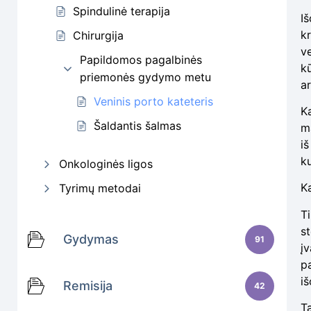
Spindulinė terapija
Iš
kr
Chirurgija
ve
Papildomos pagalbinės
k
priemonės gydymo metu
a
Veninis porto kateteris
K
Šaldantis šalmas
ma
iš
ku
Onkologinės ligos
Ka
Tyrimų metodai
T
s
Gydymas
91
į
pa
iš
Remisija
42
Ta