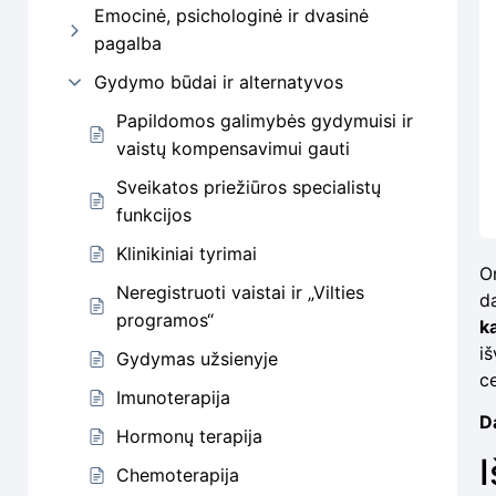
Emocinė, psichologinė ir dvasinė
pagalba
Gydymo būdai ir alternatyvos
Papildomos galimybės gydymuisi ir
vaistų kompensavimui gauti
Sveikatos priežiūros specialistų
funkcijos
Klinikiniai tyrimai
O
Neregistruoti vaistai ir „Vilties
d
programos“
ka
i
Gydymas užsienyje
ce
Imunoterapija
Da
Hormonų terapija
I
Chemoterapija