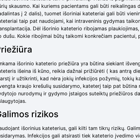
ūrių skausmo. Kai kuriems pacientams gali būti reikalingas d
dalintas į 2 dalis), tuomet išoriniai kateteriai gali būti vie
ateteriai taip pat naudojami, kai intraveninis gydymas taiko
ansplantacija. Dėl išorinio kateterio ribojamas plaukiojimas,
o dušu. Kokie ribojimai būtų taikomi konkrečiam pacientui, p
riežiūra
nkama išorinio kateterio priežiūra yra būtina siekiant išvengt
teteris išeina iš kūno, reikia dažnai prižiūrėti ( kas antrą die
arstį ir užtikrinti, kad nėra jokių infekcijos požymių, toki
vengta kraujo krešulių susidarymo, kateterį taip pat būtina re
ydytojo nurodymų ir gydymo įstaigos suteiktų priežiūros da
 slaugytojas.
alimos rizikos
udojant išorinius kateterius, gali kilti tam tikrų rizikų. Gali
sidarymas. Infekcijos gali atsirasti tiek kateterio įvedimo vi