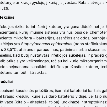
teteryje ar kraujagyslėje, į kurią jis įvestas. Retais atvejais 
lūžti.
nfekcijos
fekcijos rizika turint išorinį kateterį yra gana didelė, net jei
acientams, kurių imuninė sistema yra nusilpusi dėl chemoterap
aciento mikroflora – bakterijos, esančios ant odos, burnoje 
ukėlėjas yra
Staphylococcus epidermidis
(odos stafilokokas)
irš 38,5°C, atsiranda paraudimas, patinimas arba skausmas kat
asėlius, kad būtų nustatytas infekcijos sukėlėjas, ir pradėt
ntibiotikais yra veiksmingas, tačiau kai kurie mikroorganizm
urios neįmanoma sunaikinti, dėl šios priežasties kateterį ten
teteris turi būti ištrauktas.
rešuliai
paisant kasdienės priežiūros, išoriniai kateteriai kartais gal
l kraujo krešulių, kurie susidaro kateterio viduje. Jei taip 
ktivazė (kitaip – alteplazė, rt-pa), urokinazė ir streptokinazė