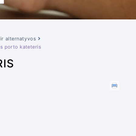
r alternatyvos
is porto kateteris
RIS