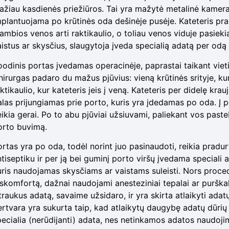
ažiau kasdienės priežiūros. Tai yra mažytė metalinė kamera
mplantuojama po krūtinės oda dešinėje pusėje. Kateteris pr
ambios venos arti raktikaulio, o toliau venos viduje pasiekia d
istus ar skysčius, slaugytoja įveda specialią adatą per odą 
oodinis portas įvedamas operacinėje, paprastai taikant viet
irurgas padaro du mažus pjūvius: vieną krūtinės srityje, kur
ktikaulio, kur kateteris įeis į veną. Kateteris per didelę kra
las prijungiamas prie porto, kuris yra įdedamas po oda. Į por
eikia gerai. Po to abu pjūviai užsiuvami, paliekant vos paste
orto buvimą.
ortas yra po oda, todėl norint juo pasinaudoti, reikia prad
ntiseptiku ir per ją bei guminį porto viršų įvedama speciali
uris naudojamas skysčiams ar vaistams suleisti. Nors procedū
iskomfortą, dažnai naudojami anesteziniai tepalai ar purškala
štraukus adatą, savaime užsidaro, ir yra skirta atlaikyti ad
ertvara yra sukurta taip, kad atlaikytų daugybę adatų dūrių
pecialia (nerūdijanti) adata, nes netinkamos adatos naudojim