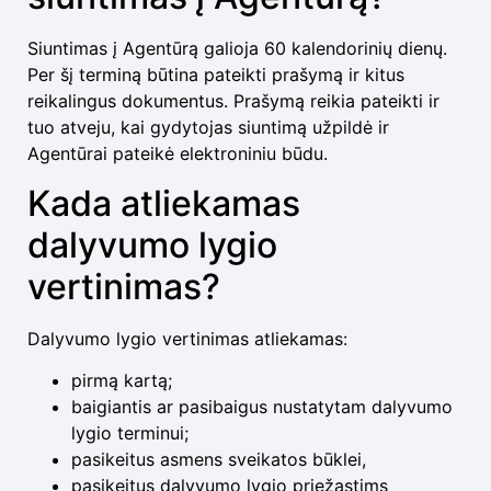
Siuntimas į Agentūrą galioja 60 kalendorinių dienų.
Per šį terminą būtina pateikti prašymą ir kitus
reikalingus dokumentus. Prašymą reikia pateikti ir
tuo atveju, kai gydytojas siuntimą užpildė ir
Agentūrai pateikė elektroniniu būdu.
Kada atliekamas
dalyvumo lygio
vertinimas?
Dalyvumo lygio vertinimas atliekamas:
pirmą kartą;
baigiantis ar pasibaigus nustatytam dalyvumo
lygio terminui;
pasikeitus asmens sveikatos būklei,
pasikeitus dalyvumo lygio priežastims