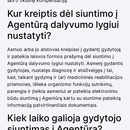
skirti tikslinę kompensaciją.
Kur kreiptis dėl siuntimo į
Agentūrą dalyvumo lygiui
nustatyti?
Asmuo arba jo atstovas kreipiasi į gydantį gydytoją
ir pateikia laisvos formos prašymą dėl siuntimo į
Agentūrą dalyvumo lygiui nustatyti. Asmenį gydantis
gydytojas, nustatęs diagnozę ir atsižvelgęs į tai,
kad, taikant gydymą ir (ar) medicininės reabilitacijos
priemones, išlieka organizmo funkcijų sutrikimų,
parengia ir įteikia asmeniui ar pateikia elektroniniu
būdu siuntimą į Agentūrą kartu su siuntime pateiktą
informaciją patvirtinančiais dokumentais.
Kiek laiko galioja gydytojo
siuntimas į Agentūrą?