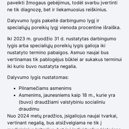
paveikti žmogaus gebėjimus, todėl svarbu įvertinti
ne tik diagnozę, bet ir liekamuosius reiškinius.
Dalyvumo lygis pakeitė darbingumo lygį ir
specialiųjų poreikių lygį vienoda procentine išraiška.
Iki 2023 m. gruodžio 31 d. nustatytas darbingumo
lygis arba specialiųjų poreikių lygis galioja iki
nustatyto termino pabaigos. Asmuo naujai bus
vertinamas tik pablogėjus būklei ar sukakus terminui
iki kurio buvo nustatyta negalia.
Dalyvumo lygis nustatomas:
Pilnamečiams asmenims
Asmenims, jaunesniems kaip 18 m., kurie yra
(buvo) draudžiami valstybiniu socialiniu
draudimu
Nuo 2024 metų pradžios, įsigaliojus naujai tvarkai,
vertinant negalią, bus atsižvelgiama ne tik į