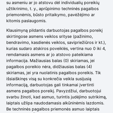
su asmeniu ar jo atstovu dėl individualių poreikių
užtikrinimo, t. y., aprūpinimo techninės pagalbos
priemonėmis, būsto pritaikymo, pavėžėjimo ar
kitomis paslaugomis.
Klausimyną pildantis darbuotojas pagalbos poreikį
skirtingose asmens veiklos srityse (pažinimo,
bendravimo, kasdienės veiklos, savipriežiūros ir kt.),
kurias sudaro atskiros poveiklės, vertina nuo 0 iki 4,
remdamasis asmens ar jo atstovo pateikiama
informacija. Mažiausias balas (0) skiriamas, jei
pagalbos poreikio nėra, didžiausias balas (4)
skiriamas, jei yra nuolatinis pagalbos poreikis. Tik
išsiaiškinęs visą su konkrečia veikla susijusią
informaciją, darbuotojas gali tinkamai įvertinti
asmens pagalbos poreikį. Pavyzdžiui, darbuotojui
svarbu žinoti, kad asmuo, turintis judėjimo sutrikimą,
laiptais užlipa naudodamasis alkūninėmis lazdomis.
Be techninės pagalbos priemonės asmuo laiptais