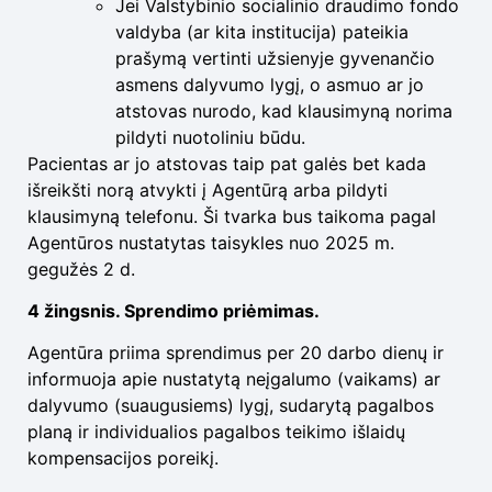
Jei Valstybinio socialinio draudimo fondo
valdyba (ar kita institucija) pateikia
prašymą vertinti užsienyje gyvenančio
asmens dalyvumo lygį, o asmuo ar jo
atstovas nurodo, kad klausimyną norima
pildyti nuotoliniu būdu.
Pacientas ar jo atstovas taip pat galės bet kada
išreikšti norą atvykti į Agentūrą arba pildyti
klausimyną telefonu. Ši tvarka bus taikoma pagal
Agentūros nustatytas taisykles nuo 2025 m.
gegužės 2 d.
4 žingsnis. Sprendimo priėmimas.
Agentūra priima sprendimus per 20 darbo dienų ir
informuoja apie nustatytą neįgalumo (vaikams) ar
dalyvumo (suaugusiems) lygį, sudarytą pagalbos
planą ir individualios pagalbos teikimo išlaidų
kompensacijos poreikį.