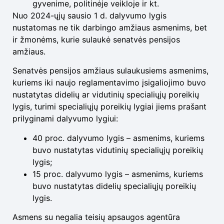
gyvenime, politinėje veikloje ir kt.
Nuo 2024-ųjų sausio 1 d. dalyvumo lygis
nustatomas ne tik darbingo amžiaus asmenims, bet
ir žmonėms, kurie sulaukė senatvės pensijos
amžiaus.
Senatvės pensijos amžiaus sulaukusiems asmenims,
kuriems iki naujo reglamentavimo įsigaliojimo buvo
nustatytas didelių ar vidutinių specialiųjų poreikių
lygis, turimi specialiųjų poreikių lygiai jiems prašant
prilyginami dalyvumo lygiui:
40 proc. dalyvumo lygis – asmenims, kuriems
buvo nustatytas vidutinių specialiųjų poreikių
lygis;
15 proc. dalyvumo lygis – asmenims, kuriems
buvo nustatytas didelių specialiųjų poreikių
lygis.
Asmens su negalia teisių apsaugos agentūra