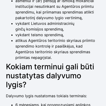
asmeniui ir (ar) pensiją ar išmoką mokančiai
institucijai nesutinkant su Agentūros priimtu
sprendimu, kai priimamas sprendimas atlikti
pakartotinį dalyvumo lygio vertinimą,
vykdant Lietuvos administracinių
ginčų komisijos sprendimą,
vykdant teismo sprendimą,
atlikus Agentūros teritorinio skyriaus priimto
sprendimo kontrolę ir paaiškėjus, kad
Agentūros teritorinio skyriaus sprendimas
priimtas nepagrįstai.
Kokiam terminui gali būti
nustatytas dalyvumo
lygis?
Dalyvumo lygis nustatomas tokiais terminais:
6 mėnesiams, kai prognozuojami aplinkos