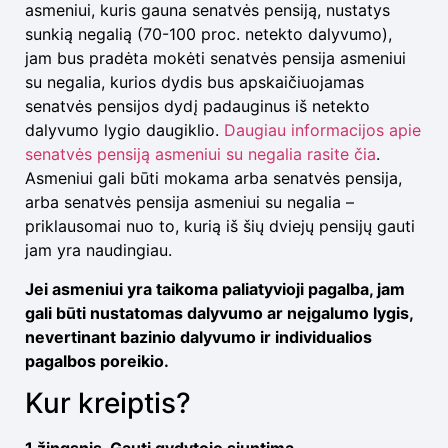
asmeniui, kuris gauna senatvės pensiją, nustatys
sunkią negalią (70-100 proc. netekto dalyvumo),
jam bus pradėta mokėti senatvės pensija asmeniui
su negalia, kurios dydis bus apskaičiuojamas
senatvės pensijos dydį padauginus iš netekto
dalyvumo lygio daugiklio.
Daugiau informacijos apie
senatvės pensiją asmeniui su negalia rasite čia
.
Asmeniui gali būti mokama arba senatvės pensija,
arba senatvės pensija asmeniui su negalia –
priklausomai nuo to, kurią iš šių dviejų pensijų gauti
jam yra naudingiau.
Jei asmeniui yra taikoma paliatyvioji pagalba, jam
gali būti nustatomas dalyvumo ar neįgalumo lygis,
nevertinant bazinio dalyvumo ir individualios
pagalbos poreikio.
Kur kreiptis?