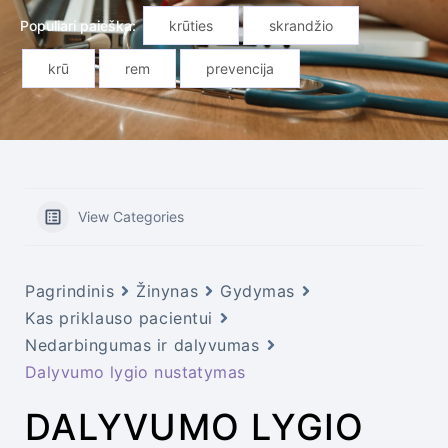
Populiari paieška:
krūties
skrandžio
krū
rem
prevencija
View Categories
Pagrindinis
Žinynas
Gydymas
Kas priklauso pacientui
Nedarbingumas ir dalyvumas
Dalyvumo lygio nustatymas
DALYVUMO LYGIO