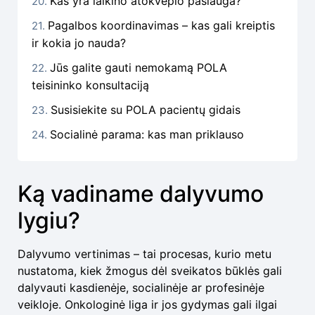
Kas yra laikino atokvėpio paslauga?
Pagalbos koordinavimas – kas gali kreiptis
ir kokia jo nauda?
Jūs galite gauti nemokamą POLA
teisininko konsultaciją
Susisiekite su POLA pacientų gidais
Socialinė parama: kas man priklauso
Ką vadiname dalyvumo
lygiu?
Dalyvumo vertinimas – tai procesas, kurio metu
nustatoma, kiek žmogus dėl sveikatos būklės gali
dalyvauti kasdienėje, socialinėje ar profesinėje
veikloje. Onkologinė liga ir jos gydymas gali ilgai