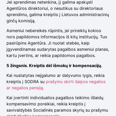
Jei sprendimas netenkina, jį galima apskųsti
Agentūros direktoriui, o nesutikus su direktoriaus
sprendimu, galima kreiptis į Lietuvos administracinių
ginčų komisiją.
Asmeniui nebereikės rūpintis, jei prireiktų kokios
nors papildomos informacijos iš kitų institucijų. Tuo
pasirūpins Agentūra. Ji nuolat stebės, kaip
įgyvendinamas sudarytas pagalbos asmeniui planas,
kartu įvertins, ar reikia papildomos pagalbos.
5 žingsnis. Kreiptis dėl išmokų ir kompensacijų.
Kai nustatytas neįgalumo ar dalyvumo lygis, reikia
kreiptis į SODRA su
prašymu skirti šalpos negalios
ar negalios pensiją.
Kai įvertinti individualios pagalbos teikimo išlaidų
kompensavimo poreikiai, reikia kreiptis į
savivaldybės Socialinės paramos skyrių su prašymu