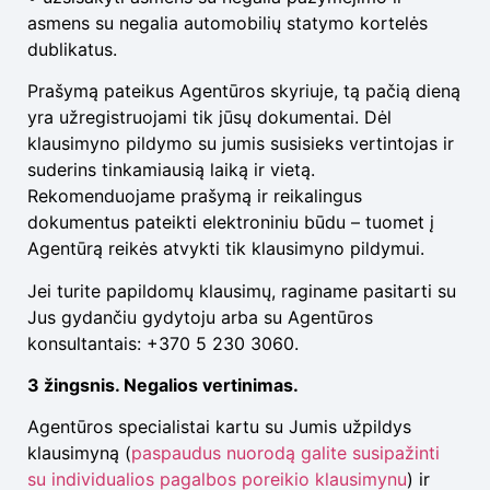
asmens su negalia automobilių statymo kortelės
dublikatus.
Prašymą pateikus Agentūros skyriuje, tą pačią dieną
yra užregistruojami tik jūsų dokumentai. Dėl
klausimyno pildymo su jumis susisieks vertintojas ir
suderins tinkamiausią laiką ir vietą.
Rekomenduojame prašymą ir reikalingus
dokumentus pateikti elektroniniu būdu – tuomet į
Agentūrą reikės atvykti tik klausimyno pildymui.
Jei turite papildomų klausimų, raginame pasitarti su
Jus gydančiu gydytoju arba su Agentūros
konsultantais: +370 5 230 3060.
3 žingsnis. Negalios vertinimas.
Agentūros specialistai kartu su Jumis užpildys
klausimyną (
paspaudus nuorodą galite susipažinti
su individualios pagalbos poreikio klausimynu
) ir