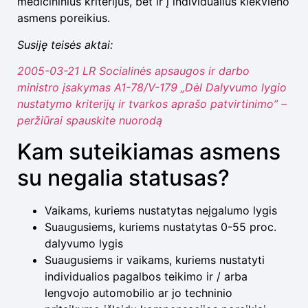
medicininius kriterijus, bet ir į individualius kiekvieno
asmens poreikius.
Susiję teisės aktai:
2005-03-21 LR Socialinės apsaugos ir darbo
ministro įsakymas A1-78/V-179 „Dėl Dalyvumo lygio
nustatymo kriterijų ir tvarkos aprašo patvirtinimo” –
peržiūrai spauskite nuorodą
Kam suteikiamas asmens
su negalia statusas?
Vaikams, kuriems nustatytas neįgalumo lygis
Suaugusiems, kuriems nustatytas 0-55 proc.
dalyvumo lygis
Suaugusiems ir vaikams, kuriems nustatyti
individualios pagalbos teikimo ir / arba
lengvojo automobilio ar jo techninio