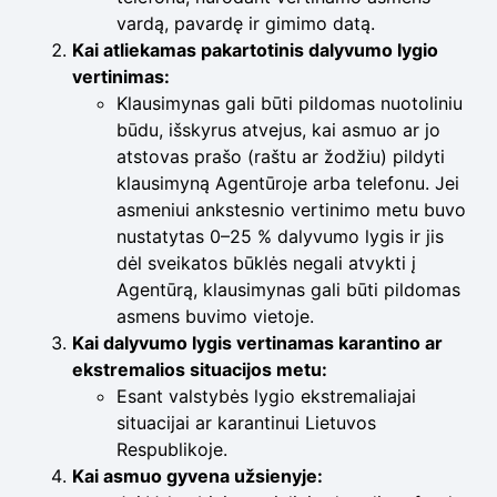
vardą, pavardę ir gimimo datą.
Kai atliekamas pakartotinis dalyvumo lygio
vertinimas:
Klausimynas gali būti pildomas nuotoliniu
būdu, išskyrus atvejus, kai asmuo ar jo
atstovas prašo (raštu ar žodžiu) pildyti
klausimyną Agentūroje arba telefonu. Jei
asmeniui ankstesnio vertinimo metu buvo
nustatytas 0–25 % dalyvumo lygis ir jis
dėl sveikatos būklės negali atvykti į
Agentūrą, klausimynas gali būti pildomas
asmens buvimo vietoje.
Kai dalyvumo lygis vertinamas karantino ar
ekstremalios situacijos metu:
Esant valstybės lygio ekstremaliajai
situacijai ar karantinui Lietuvos
Respublikoje.
Kai asmuo gyvena užsienyje: