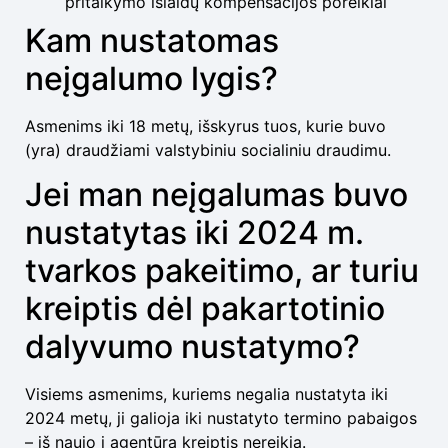
pritaikymo išlaidų kompensacijos poreikiai
Kam nustatomas
neįgalumo lygis?
Asmenims iki 18 metų, išskyrus tuos, kurie buvo
(yra) draudžiami valstybiniu socialiniu draudimu.
Jei man neįgalumas buvo
nustatytas iki 2024 m.
tvarkos pakeitimo, ar turiu
kreiptis dėl pakartotinio
dalyvumo nustatymo?
Visiems asmenims, kuriems negalia nustatyta iki
2024 metų, ji galioja iki nustatyto termino pabaigos
– iš naujo į agentūrą kreiptis nereikia.