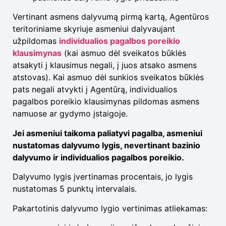
Vertinant asmens dalyvumą pirmą kartą, Agentūros
teritoriniame skyriuje asmeniui dalyvaujant
užpildomas
individualios pagalbos poreikio
klausimynas
(kai asmuo dėl sveikatos būklės
atsakyti į klausimus negali, į juos atsako asmens
atstovas). Kai asmuo dėl sunkios sveikatos būklės
pats negali atvykti į Agentūrą, individualios
pagalbos poreikio klausimynas pildomas asmens
namuose ar gydymo įstaigoje.
Jei asmeniui taikoma paliatyvi pagalba, asmeniui
nustatomas dalyvumo lygis, nevertinant bazinio
dalyvumo ir individualios pagalbos poreikio.
Dalyvumo lygis įvertinamas procentais, jo lygis
nustatomas 5 punktų intervalais.
Pakartotinis dalyvumo lygio vertinimas atliekamas: