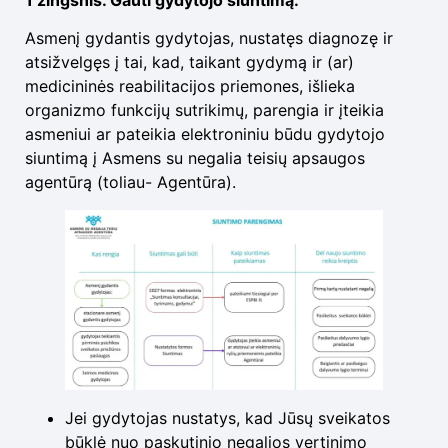
1 žingsnis. Gauti gydytojo siuntimą.
Asmenį gydantis gydytojas, nustatęs diagnozę ir
atsižvelgęs į tai, kad, taikant gydymą ir (ar)
medicininės reabilitacijos priemones, išlieka
organizmo funkcijų sutrikimų, parengia ir įteikia
asmeniui ar pateikia elektroniniu būdu gydytojo
siuntimą į Asmens su negalia teisių apsaugos
agentūrą (toliau- Agentūra).
Jei gydytojas nustatys, kad Jūsų sveikatos
būklė nuo paskutinio negalios vertinimo