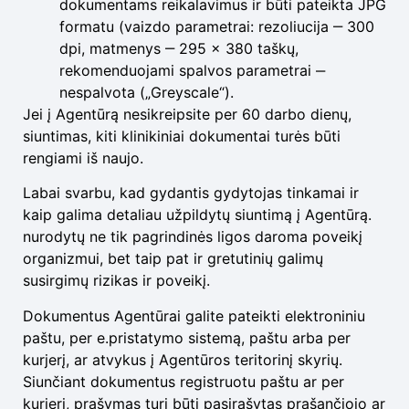
dokumentams reikalavimus ir būti pateikta JPG
formatu (vaizdo parametrai: rezoliucija ‒ 300
dpi, matmenys ‒ 295 × 380 taškų,
rekomenduojami spalvos parametrai ‒
nespalvota („Greyscale“).
Jei į Agentūrą nesikreipsite per 60 darbo dienų,
siuntimas, kiti klinikiniai dokumentai turės būti
rengiami iš naujo.
Labai svarbu, kad gydantis gydytojas tinkamai ir
kaip galima detaliau užpildytų siuntimą į Agentūrą.
nurodytų ne tik pagrindinės ligos daroma poveikį
organizmui, bet taip pat ir gretutinių galimų
susirgimų rizikas ir poveikį.
Dokumentus Agentūrai galite pateikti elektroniniu
paštu, per e.pristatymo sistemą, paštu arba per
kurjerį, ar atvykus į Agentūros teritorinį skyrių.
Siunčiant dokumentus registruotu paštu ar per
kurjerį, prašymas turi būti pasirašytas prašančiojo ar