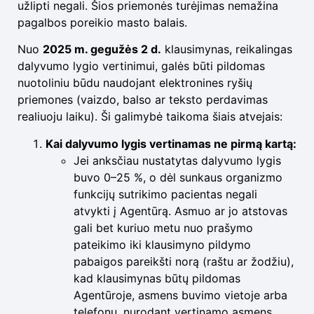
užlipti negali. Šios priemonės turėjimas nemažina
pagalbos poreikio masto balais.
Nuo
2025 m. gegužės 2 d.
klausimynas, reikalingas
dalyvumo lygio vertinimui, galės būti pildomas
nuotoliniu būdu naudojant elektronines ryšių
priemones (vaizdo, balso ar teksto perdavimas
realiuoju laiku). Ši galimybė taikoma šiais atvejais:
Kai dalyvumo lygis vertinamas ne pirmą kartą:
Jei anksčiau nustatytas dalyvumo lygis
buvo 0–25 %, o dėl sunkaus organizmo
funkcijų sutrikimo pacientas negali
atvykti į Agentūrą. Asmuo ar jo atstovas
gali bet kuriuo metu nuo prašymo
pateikimo iki klausimyno pildymo
pabaigos pareikšti norą (raštu ar žodžiu),
kad klausimynas būtų pildomas
Agentūroje, asmens buvimo vietoje arba
telefonu, nurodant vertinamo asmens