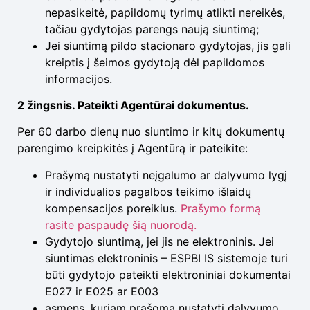
nepasikeitė, papildomų tyrimų atlikti nereikės,
tačiau gydytojas parengs naują siuntimą;
Jei siuntimą pildo stacionaro gydytojas, jis gali
kreiptis į šeimos gydytoją dėl papildomos
informacijos.
2 žingsnis. Pateikti Agentūrai dokumentus.
Per 60 darbo dienų nuo siuntimo ir kitų dokumentų
parengimo kreipkitės į Agentūrą ir pateikite:
Prašymą nustatyti neįgalumo ar dalyvumo lygį
ir individualios pagalbos teikimo išlaidų
kompensacijos poreikius.
Prašymo formą
rasite paspaudę šią nuorodą.
Gydytojo siuntimą, jei jis ne elektroninis. Jei
siuntimas elektroninis – ESPBI IS sistemoje turi
būti gydytojo pateikti elektroniniai dokumentai
E027 ir E025 ar E003
asmens, kuriam prašoma nustatyti dalyvumo