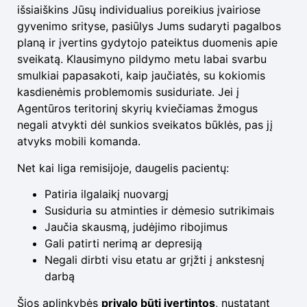
išsiaiškins Jūsų individualius poreikius įvairiose
gyvenimo srityse, pasiūlys Jums sudaryti pagalbos
planą ir įvertins gydytojo pateiktus duomenis apie
sveikatą. Klausimyno pildymo metu labai svarbu
smulkiai papasakoti, kaip jaučiatės, su kokiomis
kasdienėmis problemomis susiduriate. Jei į
Agentūros teritorinį skyrių kviečiamas žmogus
negali atvykti dėl sunkios sveikatos būklės, pas jį
atvyks mobili komanda.
Net kai liga remisijoje, daugelis pacientų:
Patiria ilgalaikį nuovargį
Susiduria su atminties ir dėmesio sutrikimais
Jaučia skausmą, judėjimo ribojimus
Gali patirti nerimą ar depresiją
Negali dirbti visu etatu ar grįžti į ankstesnį
darbą
Šios aplinkybės
privalo būti įvertintos
, nustatant