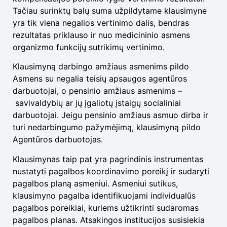
Tačiau surinktų balų suma užpildytame klausimyne
yra tik viena negalios vertinimo dalis, bendras
rezultatas priklauso ir nuo medicininio asmens
organizmo funkcijų sutrikimų vertinimo.
Klausimyną darbingo amžiaus asmenims pildo
Asmens su negalia teisių apsaugos agentūros
darbuotojai, o pensinio amžiaus asmenims –
savivaldybių ar jų įgaliotų įstaigų socialiniai
darbuotojai. Jeigu pensinio amžiaus asmuo dirba ir
turi nedarbingumo pažymėjimą, klausimyną pildo
Agentūros darbuotojas.
Klausimynas taip pat yra pagrindinis instrumentas
nustatyti pagalbos koordinavimo poreikį ir sudaryti
pagalbos planą asmeniui. Asmeniui sutikus,
klausimyno pagalba identifikuojami individualūs
pagalbos poreikiai, kuriems užtikrinti sudaromas
pagalbos planas. Atsakingos institucijos susisiekia