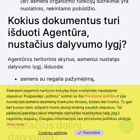
(ar) asmens organizmo funkcijų sutrikimai yra
nuolatinio, nekintamo pobūdžio.
Kokius dokumentus turi
išduoti Agentūra,
nustačius dalyvumo lygį?
Agentūros teritorinis skyrius, asmeniui nustatęs
dalyvumo lygį, išduoda:
asmens su negalia pažymėjimą,
sprendimą dėl dalyvumo lygio,
Siekdami pagerinti naršymo kokybę šioje svetainėje naudojame
sprendimą dėl darbo pobūdžio ir sąlygų (tik
slapukus. Paspaudęs „sutinku“ sutinki su šia
Privatumo politika
ir joje
asmeniui prašant).
nurodytais asmens duomenų tvarkymo tikslais, būdais bei tvarka. Tu gali
bet kuriuo metu atšaukti mums duotą leidimą naudoti slapukus. Tai
Kokia išmoka priklauso
padarysi pakeitęs savo interneto naršyklės nustatymus taip, jog ji
nepriimtų slapukų. Daugiau informacijos rasi privatumo politikos skiltyje.
nustačius dalinį
View more
Cookies settings
Patvirtinti
dalyvumą?