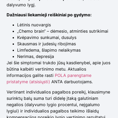
dalyvumo lygį.
Dažniausi liekamieji reiškiniai po gydymo:
Lėtinis nuovargis
„Chemo brain“ – dėmesio, atminties sutrikimai
Kvėpavimo sunkumai, dusulys
Skausmas ir judesių ribojimas
Limfedema, šlapimo nelaikymas
Nerimas, depresija
Jei šie simptomai trukdo jūsų kasdienybei, apie juos
būtina kalbėti vertinimo metu. Aktualios
informacijos galite rasti
POLA parengtame
pristatyme (atsisiųsti)
ANTA darbuotojams.
Vertinant individualios pagalbos poreikį, klausimyne
surinktų balų suma turi didelę įtaką galutiniam
negalios (dalyvumo lygio procentui, neįgalumo
lygiui) ir individualios pagalbos teikimo išlaidų
kompensacijos poreikio lygio vertinimo rezultatui.