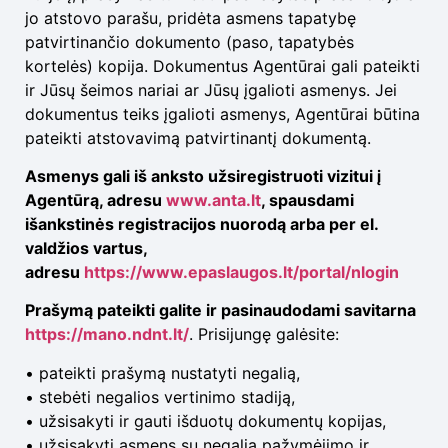
jo atstovo parašu, pridėta asmens tapatybę
patvirtinančio dokumento (paso, tapatybės
kortelės) kopija. Dokumentus Agentūrai gali pateikti
ir Jūsų šeimos nariai ar Jūsų įgalioti asmenys. Jei
dokumentus teiks įgalioti asmenys, Agentūrai būtina
pateikti atstovavimą patvirtinantį dokumentą.
Asmenys gali iš anksto užsiregistruoti vizitui į
Agentūrą, adresu
www.anta.lt
, spausdami
išankstinės registracijos nuorodą arba per el.
valdžios vartus,
adresu
https://www.epaslaugos.lt/portal/nlogin
Prašymą pateikti galite ir pasinaudodami savitarna
https://mano.ndnt.lt/
. Prisijungę galėsite:
• pateikti prašymą nustatyti negalią,
• stebėti negalios vertinimo stadiją,
• užsisakyti ir gauti išduotų dokumentų kopijas,
• užsisakyti asmens su negalia pažymėjimo ir