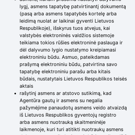
lygį, asmens tapatybę patvirtinantį dokumentą
(pasą arba asmens tapatybės kortelę arba
leidimą nuolat ar laikinai gyventi Lietuvos
Respublikoje), išskyrus tuos atvejus, kai
valstybės elektroninės valdžios sistemoje
teikiama tokios rūšies elektroninė paslauga ir
dėl dalyvumo lygio nustatymo kreipiamasi
elektroniniu būdu. Asmuo, pateikdamas
prašymą elektroniniu būdu, patvirtina savo
tapatybę elektroniniu parašu arba kitais
būdais, nustatytais Lietuvos Respublikos teisės
aktais
rašytinį asmens ar atstovo sutikimą, kad
Agentūra gautų ir asmens su negalia
pažymėjime panaudotų asmens veido atvaizdą
iš Lietuvos Respublikos gyventojų registro
arba asmens nuotrauką skaitmeninėje
laikmenoje, kuri turi atitikti nuotraukų asmens