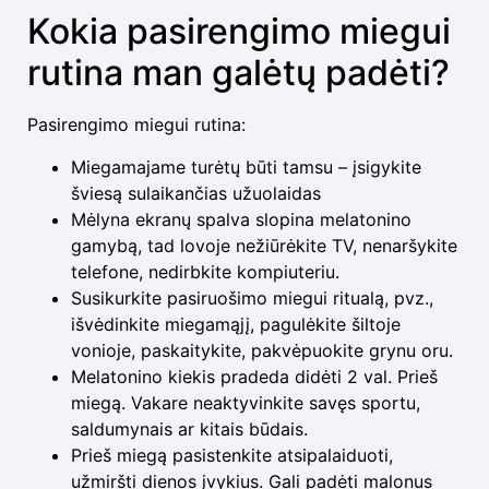
Kokia pasirengimo miegui
rutina man galėtų padėti?
Pasirengimo miegui rutina:
Miegamajame turėtų būti tamsu – įsigykite
šviesą sulaikančias užuolaidas
Mėlyna ekranų spalva slopina melatonino
gamybą, tad lovoje nežiūrėkite TV, nenaršykite
telefone, nedirbkite kompiuteriu.
Susikurkite pasiruošimo miegui ritualą, pvz.,
išvėdinkite miegamąjį, pagulėkite šiltoje
vonioje, paskaitykite, pakvėpuokite grynu oru.
Melatonino kiekis pradeda didėti 2 val. Prieš
miegą. Vakare neaktyvinkite savęs sportu,
saldumynais ar kitais būdais.
Prieš miegą pasistenkite atsipalaiduoti,
užmiršti dienos įvykius. Gali padėti malonus