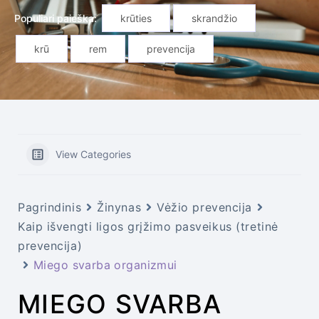
Populiari paieška:
krūties
skrandžio
krū
rem
prevencija
View Categories
Pagrindinis
Žinynas
Vėžio prevencija
Kaip išvengti ligos grįžimo pasveikus (tretinė
prevencija)
Miego svarba organizmui
MIEGO SVARBA