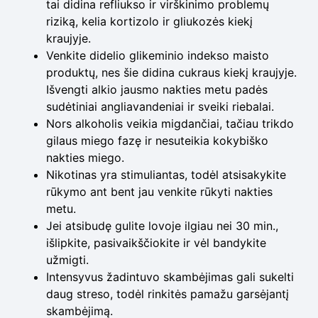
tai didina refliukso ir virškinimo problemų
riziką, kelia kortizolo ir gliukozės kiekį
kraujyje.
Venkite didelio glikeminio indekso maisto
produktų, nes šie didina cukraus kiekį kraujyje.
Išvengti alkio jausmo nakties metu padės
sudėtiniai angliavandeniai ir sveiki riebalai.
Nors alkoholis veikia migdančiai, tačiau trikdo
gilaus miego fazę ir nesuteikia kokybiško
nakties miego.
Nikotinas yra stimuliantas, todėl atsisakykite
rūkymo ant bent jau venkite rūkyti nakties
metu.
Jei atsibudę gulite lovoje ilgiau nei 30 min.,
išlipkite, pasivaikščiokite ir vėl bandykite
užmigti.
Intensyvus žadintuvo skambėjimas gali sukelti
daug streso, todėl rinkitės pamažu garsėjantį
skambėjimą.