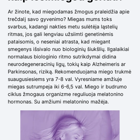
Ar žinote, kad miegodamas žmogus praleidžia apie
trečdalį savo gyvenimo? Miegas mums toks
svarbus, kadangi nakties metu sulėtėja ląstelių
ritmas, jos gali lengviau užsiimti genetinėmis
pataisomis, o neseniai atrasta, kad miegant
smegenys išsivalo nuo biologinių šiukšlių. Ilgalaikiai
normalaus biologinio ritmo sutrikdymai didina
neurodegeneracinių ligų, tokių kaip Alzheimeris ar
Parkinsonas, riziką. Rekomenduojama miego trukmė
suaugusiesiems yra 7-8 val. Vyresniame amžiuje
miegas sutrumpeja iki 6-6,5 val. Miego ir budrumo
ciklus žmogaus organizme reguliuoja melatonino
hormonas. Su amžiumi melatonino mažėja.