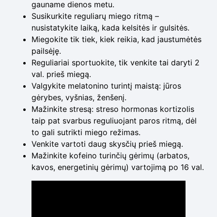
gauname dienos metu.
Susikurkite reguliarų miego ritmą –
nusistatykite laiką, kada kelsitės ir gulsitės.
Miegokite tik tiek, kiek reikia, kad jaustumėtės
pailsėję.
Reguliariai sportuokite, tik venkite tai daryti 2
val. prieš miegą.
Valgykite melatonino turintį maistą: jūros
gėrybes, vyšnias, ženšenį.
Mažinkite stresą: streso hormonas kortizolis
taip pat svarbus reguliuojant paros ritmą, dėl
to gali sutrikti miego režimas.
Venkite vartoti daug skysčių prieš miegą.
Mažinkite kofeino turinčių gėrimų (arbatos,
kavos, energetinių gėrimų) vartojimą po 16 val.