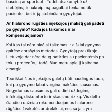
baseiną ar sportuoti. Todėl atsakomybė už
stebėjimą ir nukreipimą pagalbai tenka ne tik
pacientei, bet ir ją stebinčiam gydytojui.
Ar hialurono rūgšties injekcijos į makštį gali padėti
po gydymo? Kada jos taikomos ir ar
kompensuojamos?
Kol kas tai nėra plačiai taikomas ir aiškiai gydymo
gairėse aprašytas metodas. Gydytojų praktikoje
Lietuvoje dar nėra daug patirties su pacientėmis po
tokių procedūrų, todėl šiuo metu apie jį kalbama
atsargiai.
Teoriškai šios injekcijos galėtų būti naudingos tada,
kai po gydymo labai vargina makšties sausumas.
Negydomas sausumas gali didinti uždegimų,
infekcijų, diskomforto ir skausmo riziką. Vis dėlto
šiandien dažniau rekomenduojamos hialurono
rūgšties žvakutės ar drėkikliai, nes su jais yra