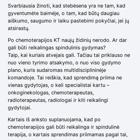
Svarbiausia žinoti, kad stebėsena yra ne tam, kad
gyventumėte baimėje, o tam, kad būtų daugiau
aiškumo, saugumo ir laiku pastebimi pokyčiai, jei jų
atsirastų.
Po chemoterapijos KT naujų židinių nerodo. Ar dar
gali būti reikalingas spindulinis gydymas?
Taip, kai kuriais atvejais gali. Tačiau tai priklauso ne
nuo vieno tyrimo atsakymo, o nuo viso gydymo
plano, kuris sudaromas multidisciplininėje
komandoje. Tai reiškia, kad sprendimą priima ne
vienas gydytojas, o keli specialistai kartu –
onkoginekologas, chemoterapeutas,
radioterapeutas, radiologai ir kiti reikalingi
gydytojai.
Kartais iš anksto suplanuojama, kad po
chemoterapijos gali būti reikalinga ir spindulinė
terapija, o kartais sprendimas priimamas pagal tai,