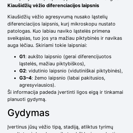
Kiaušidžių vėžio diferenciacijos laipsnis
Kiaušidžių vėžio agresyvumą nusako ląstelių
diferenciacijos laipsnis, kurį mikroskopu nustato
patologas. Kuo labiau naviko ląstelės primena
sveikąsias, tuo jos yra mažiau piktybinės ir navikas
auga lėčiau. Skiriami tokie laipsniai:
G1
: aukšto laipsnio (gerai diferencijuotos
ląstelės, mažiau piktybiškos),
G2
: vidutinio laipsnio (vidutiniškai piktybinės),
G3–4
: žemo laipsnio (labai pakitusios,
agresyviausios).
Ši informacija padeda įvertinti ligos eigą ir tinkamai
planuoti gydymą.
Gydymas
Įvertinus jūsų vėžio tipą, stadiją, atliktus tyrimų