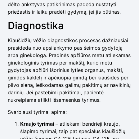
dėlto ankstyvas patikrinimas padeda nustatyti
priežastis ir laiku pradėti gydymą, jei jis būtinas.
Diagnostika
Kiaušidžių vėžio diagnostikos procesas dažniausiai
prasideda nuo apsilankymo pas šeimos gydytoją
arba ginekologą. Pradinės apžiūros metu atliekamas
ginekologinis tyrimas per makštį, kurio metu
gydytojas apžiūri išorinius lyties organus, makštį,
gimdos kaklelį ir apčiuopia gimdą bei kiaušides per
pilvo sieną, ieškodamas galimų pakitimų ar navikinių
darinių. Jei pastebimi pakitimai, pacientė
nukreipiama atlikti išsamesnius tyrimus.
Svarbiausi tyrimai apima:
Kraujo tyrimai
– atliekami bendrieji kraujo,
šlapimo tyrimai, taip pat specialus kiaušidžių
vėžio žymens CA 125 tyrimas. CA 125 yra