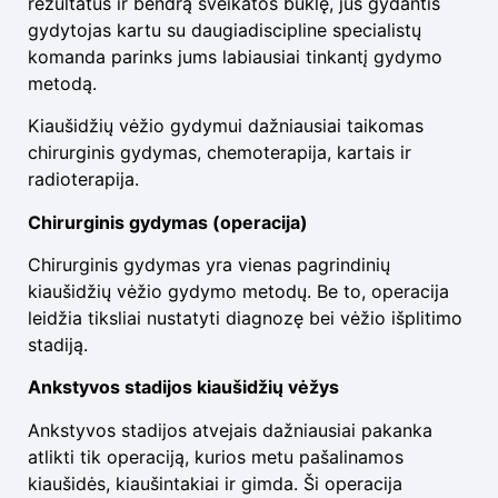
rezultatus ir bendrą sveikatos būklę, jus gydantis
gydytojas kartu su daugiadiscipline specialistų
komanda parinks jums labiausiai tinkantį gydymo
metodą.
Kiaušidžių vėžio gydymui dažniausiai taikomas
chirurginis gydymas, chemoterapija, kartais ir
radioterapija.
Chirurginis gydymas (operacija)
Chirurginis gydymas yra vienas pagrindinių
kiaušidžių vėžio gydymo metodų. Be to, operacija
leidžia tiksliai nustatyti diagnozę bei vėžio išplitimo
stadiją.
Ankstyvos stadijos kiaušidžių vėžys
Ankstyvos stadijos atvejais dažniausiai pakanka
atlikti tik operaciją, kurios metu pašalinamos
kiaušidės, kiaušintakiai ir gimda. Ši operacija