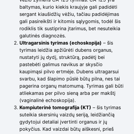
baltymas, kurio kiekis kraujyje gali padidėti
sergant kiaušidžių vėžiu, tačiau padidėjimas
gali pasireikšti ir kitomis sąlygomis, todėl šis
rodiklis tik sustiprina įtarimus, bet nesuteikia
galutinės diagnozės.
Ultragarsinis tyrimas (echoskopija)
– šis
tyrimas leidžia apžiūrėti dubens organus,
nustatyti jų dydį, struktūrą, padėtį bei
pastebėti galimus navikus ar skysčio
kaupimąsi pilvo ertmėje. Dubens ultragarsui
svarbu, kad šlapimo pūslė būtų pilna, nes tai
pagerina organų matomumą. Tyrimas gali būti
atliekamas per pilvo sieną arba per makštį
(vaginalinė echoskopija).
Kompiuterinė tomografija (KT)
– šis tyrimas
suteikia skersinių vaizdų seriją, leidžiančią
gydytojui detaliai įvertinti organus ir jų
pokyčius. Kad vaizdai būtų aiškesni, prieš