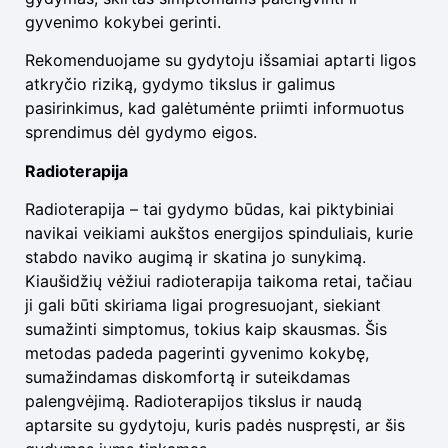
gyvenimo kokybei gerinti.
Rekomenduojame su gydytoju išsamiai aptarti ligos
atkryčio riziką, gydymo tikslus ir galimus
pasirinkimus, kad galėtumėnte priimti informuotus
sprendimus dėl gydymo eigos.
Radioterapija
Radioterapija – tai gydymo būdas, kai piktybiniai
navikai veikiami aukštos energijos spinduliais, kurie
stabdo naviko augimą ir skatina jo sunykimą.
Kiaušidžių vėžiui radioterapija taikoma retai, tačiau
ji gali būti skiriama ligai progresuojant, siekiant
sumažinti simptomus, tokius kaip skausmas. Šis
metodas padeda pagerinti gyvenimo kokybę,
sumažindamas diskomfortą ir suteikdamas
palengvėjimą. Radioterapijos tikslus ir naudą
aptarsite su gydytoju, kuris padės nuspręsti, ar šis