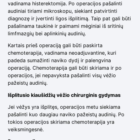
vadinama histerektomija. Po operacijos pašalinti
audiniai tiriami mikroskopu, siekiant patvirtinti
diagnozę ir įvertinti ligos išplitimą. Taip pat gali būti
pašalinama taukinė ir paimami mėginiai iš sritinių
limfmazgių bei aplinkinių audinių.
Kartais prieš operaciją gali būti paskirta
chemoterapija, vadinama neoadjuvantine, kuri
padeda sumažinti naviko dydį ir palengvina
operaciją. Chemoterapija gali būti skiriama ir po
operacijos, jei nepavyksta pašalinti visų vėžio
pažeistų audinių.
Išplitusio kiaušidžių vėžio chirurginis gydymas
Jei vėžys yra išplitęs, operacijos metu siekiama
pašalinti kuo daugiau naviko pažeistų audinių. Po
tokios operacijos skiriama chemoterapija yra
veiksmingesnė.