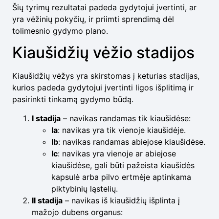
Šių tyrimų rezultatai padeda gydytojui įvertinti, ar
yra vėžinių pokyčių, ir priimti sprendimą dėl
tolimesnio gydymo plano.
Kiaušidžių vėžio stadijos
Kiaušidžių vėžys yra skirstomas į keturias stadijas,
kurios padeda gydytojui įvertinti ligos išplitimą ir
pasirinkti tinkamą gydymo būdą.
I stadija
– navikas randamas tik kiaušidėse:
Ia
: navikas yra tik vienoje kiaušidėje.
Ib
: navikas randamas abiejose kiaušidėse.
Ic
: navikas yra vienoje ar abiejose
kiaušidėse, gali būti pažeista kiaušidės
kapsulė arba pilvo ertmėje aptinkama
piktybinių ląstelių.
II stadija
– navikas iš kiaušidžių išplinta į
mažojo dubens organus: