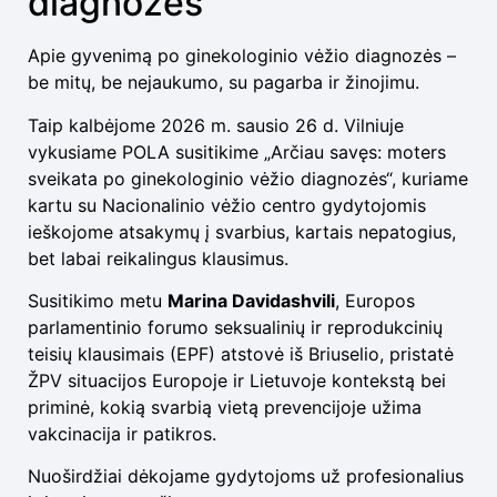
diagnozės
Apie gyvenimą po ginekologinio vėžio diagnozės –
be mitų, be nejaukumo, su pagarba ir žinojimu.
Taip kalbėjome 2026 m. sausio 26 d. Vilniuje
vykusiame POLA susitikime „Arčiau savęs: moters
sveikata po ginekologinio vėžio diagnozės“, kuriame
kartu su Nacionalinio vėžio centro gydytojomis
ieškojome atsakymų į svarbius, kartais nepatogius,
bet labai reikalingus klausimus.
Susitikimo metu
Marina Davidashvili
, Europos
parlamentinio forumo seksualinių ir reprodukcinių
teisių klausimais (EPF) atstovė iš Briuselio, pristatė
ŽPV situacijos Europoje ir Lietuvoje kontekstą bei
priminė, kokią svarbią vietą prevencijoje užima
vakcinacija ir patikros.
Nuoširdžiai dėkojame gydytojoms už profesionalius