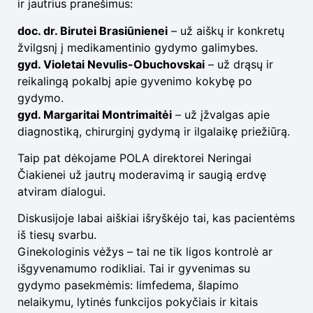
ir jautrius pranešimus:
doc. dr. Birutei Brasiūnienei
– už aiškų ir konkretų
žvilgsnį į medikamentinio gydymo galimybes.
gyd. Violetai Nevulis-Obuchovskai
– už drąsų ir
reikalingą pokalbį apie gyvenimo kokybę po
gydymo.
gyd. Margaritai Montrimaitėi
– už įžvalgas apie
diagnostiką, chirurginį gydymą ir ilgalaikę priežiūrą.
Taip pat dėkojame POLA direktorei Neringai
Čiakienei už jautrų moderavimą ir saugią erdvę
atviram dialogui.
Diskusijoje labai aiškiai išryškėjo tai, kas pacientėms
iš tiesų svarbu.
Ginekologinis vėžys – tai ne tik ligos kontrolė ar
išgyvenamumo rodikliai. Tai ir gyvenimas su
gydymo pasekmėmis: limfedema, šlapimo
nelaikymu, lytinės funkcijos pokyčiais ir kitais