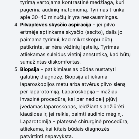
tyrimą vartojama kontrastinė medžiaga, kuri
pagerina audinių matomumą. Tyrimas trunka
apie 30–40 minučių ir yra neskausmingas.
Pilvaplėvės skysčio aspiracija
– jei pilvo
ertmėje aptinkama skysčio (ascito), dalis jo
paimama tyrimui, kad mikroskopu būtų
patikrinta, ar nėra vėžinių ląstelių. Tyrimas
atliekamas suleidus vietinį anestetiką, kad būtų
sumažintas diskomfortas.
Biopsija
– patikimiausias būdas nustatyti
galutinę diagnozę. Biopsija atliekama
laparoskopijos metu arba atvėrus pilvo sieną
per laparotomiją. Laparoskopija – mažiau
invazinė procedūra, kai per nedidelį pjūvį
įvedamas laparoskopas, leidžiantis apžiūrėti
kiaušides ir, jei reikia, paimti audinio mėginį.
Laparotomija – platesnė chirurginė procedūra,
atliekama, kai kitais būdais diagnozės
patvirtinti nepavyksta.