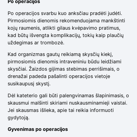
Po operacijos
Po operacijos svarbu kuo anksčiau pradėti judėti.
Pirmosiomis dienomis rekomenduojama mankštinti
kojų raumenis, atlikti gilaus kvėpavimo pratimus,
kad būtų išvengta komplikacijų, tokių kaip plaučių
uždegimas ar trombozė.
Kad organizmas gautų reikiamą skysčių kiekį,
pirmosiomis dienomis intraveniniu būdu leidžiami
skysčiai. Žaizdos gijimas stebimas perrišimais, o
drenažai padeda pašalinti operacijos vietoje
susikaupusį skystį.
Dėl kateterio gali būti palengvinamas šlapinimasis, o
skausmui malšinti skiriami nuskausminamieji vaistai.
Jei skausmas išlieka, apie tai reikia informuoti
gydytoją.
Gyvenimas po operacijos