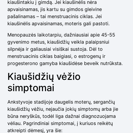
kiaušintakiu į gimdą. Jei kiaušinėlis nėra
apvaisinamas, jis kartu su gimdos gleivine
pašalinamas – tai menstruacinis ciklas. Jei
kiaušinėlis apvaisinamas, moteris gali pastoti.
Menopauzės laikotarpiu, dažniausiai apie 45-55
gyvenimo metus, kiaušidžių veikla palaipsniui
silpnėja ir galiausiai visiškai sustoja. Dėl to
menstruacinis ciklas baigiasi, o estrogenų ir
progesterono gamyba kiaušidėse beveik nutrūksta.
Kiaušidžių vėžio
simptomai
Ankstyvoje stadijoje daugelis moterų, sergančių
kiaušidžių vėžiu, nejaučia jokių simptomų arba jie
būna neryškūs, todėl liga dažnai diagnozuojama
vėliau. Pagrindiniai simptomai, į kuriuos reikėtų
atkreipti dėmesį, yra šie: