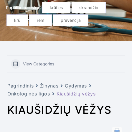
Populiari paieška:
krūties
skrandžio
krū
rem
prevencija
View Categories
Pagrindinis
Žinynas
Gydymas
Onkologinės ligos
Kiaušidžių vėžys
KIAUŠIDŽIŲ VĖŽYS