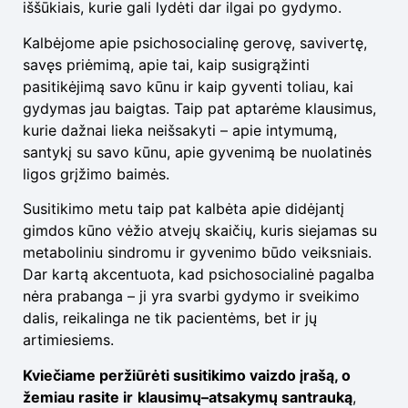
iššūkiais, kurie gali lydėti dar ilgai po gydymo.
Kalbėjome apie psichosocialinę gerovę, savivertę,
savęs priėmimą, apie tai, kaip susigrąžinti
pasitikėjimą savo kūnu ir kaip gyventi toliau, kai
gydymas jau baigtas. Taip pat aptarėme klausimus,
kurie dažnai lieka neišsakyti – apie intymumą,
santykį su savo kūnu, apie gyvenimą be nuolatinės
ligos grįžimo baimės.
Susitikimo metu taip pat kalbėta apie didėjantį
gimdos kūno vėžio atvejų skaičių, kuris siejamas su
metaboliniu sindromu ir gyvenimo būdo veiksniais.
Dar kartą akcentuota, kad psichosocialinė pagalba
nėra prabanga – ji yra svarbi gydymo ir sveikimo
dalis, reikalinga ne tik pacientėms, bet ir jų
artimiesiems.
Kviečiame peržiūrėti susitikimo vaizdo įrašą, o
žemiau rasite ir
klausimų–atsakymų santrauką
,