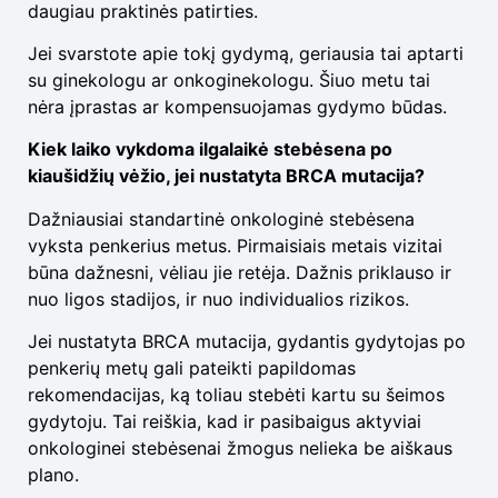
daugiau praktinės patirties.
Jei svarstote apie tokį gydymą, geriausia tai aptarti
su ginekologu ar onkoginekologu. Šiuo metu tai
nėra įprastas ar kompensuojamas gydymo būdas.
Kiek laiko vykdoma ilgalaikė stebėsena po
kiaušidžių vėžio, jei nustatyta BRCA mutacija?
Dažniausiai standartinė onkologinė stebėsena
vyksta penkerius metus. Pirmaisiais metais vizitai
būna dažnesni, vėliau jie retėja. Dažnis priklauso ir
nuo ligos stadijos, ir nuo individualios rizikos.
Jei nustatyta BRCA mutacija, gydantis gydytojas po
penkerių metų gali pateikti papildomas
rekomendacijas, ką toliau stebėti kartu su šeimos
gydytoju. Tai reiškia, kad ir pasibaigus aktyviai
onkologinei stebėsenai žmogus nelieka be aiškaus
plano.