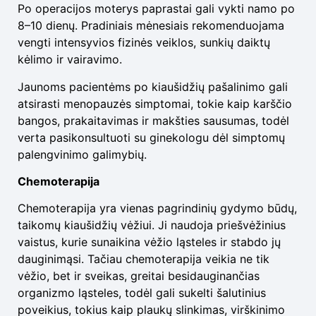
Po operacijos moterys paprastai gali vykti namo po
8–10 dienų. Pradiniais mėnesiais rekomenduojama
vengti intensyvios fizinės veiklos, sunkių daiktų
kėlimo ir vairavimo.
Jaunoms pacientėms po kiaušidžių pašalinimo gali
atsirasti menopauzės simptomai, tokie kaip karščio
bangos, prakaitavimas ir makšties sausumas, todėl
verta pasikonsultuoti su ginekologu dėl simptomų
palengvinimo galimybių.
Chemoterapija
Chemoterapija yra vienas pagrindinių gydymo būdų,
taikomų kiaušidžių vėžiui. Ji naudoja priešvėžinius
vaistus, kurie sunaikina vėžio ląsteles ir stabdo jų
dauginimąsi. Tačiau chemoterapija veikia ne tik
vėžio, bet ir sveikas, greitai besidauginančias
organizmo ląsteles, todėl gali sukelti šalutinius
poveikius, tokius kaip plaukų slinkimas, virškinimo