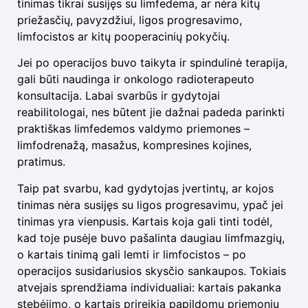
tinimas tikrai susijęs su limfedema, ar nėra kitų
priežasčių, pavyzdžiui, ligos progresavimo,
limfocistos ar kitų pooperacinių pokyčių.
Jei po operacijos buvo taikyta ir spindulinė terapija,
gali būti naudinga ir onkologo radioterapeuto
konsultacija. Labai svarbūs ir gydytojai
reabilitologai, nes būtent jie dažnai padeda parinkti
praktiškas limfedemos valdymo priemones –
limfodrenažą, masažus, kompresines kojines,
pratimus.
Taip pat svarbu, kad gydytojas įvertintų, ar kojos
tinimas nėra susijęs su ligos progresavimu, ypač jei
tinimas yra vienpusis. Kartais koja gali tinti todėl,
kad toje pusėje buvo pašalinta daugiau limfmazgių,
o kartais tinimą gali lemti ir limfocistos – po
operacijos susidariusios skysčio sankaupos. Tokiais
atvejais sprendžiama individualiai: kartais pakanka
stebėjimo, o kartais prireikia papildomų priemonių