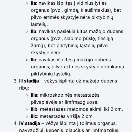
IIa
: navikas išplitęs į vidinius lyties
organus (pvz., gimdą, kiaušintakius), bet
pilvo ertmės skystyje nėra piktybinių
ląstelių.
IIb
: navikas pasiekia kitus mažojo dubens
organus (pvz., šlapimo pūslę, tiesiąją
žarną), bet piktybinių ląstelių pilvo
skystyje nėra.
IIc
: navikas išplitęs į mažojo dubens
organus, pilvo ertmės skystyje aptinkama
piktybinių ląstelių.
III stadija
– vėžys išplinta už mažojo dubens
ribų:
IIIa
: mikroskopinės metastazės
pilvaplėvėje ar limfmazgiuose.
IIIb
: metastazės matomos akimi, iki 2 cm.
IIIc
: metastazės viršija 2 cm.
IV stadija
– vėžys išplinta į tolimus organus,
pavyzdžiui, kepenis, plaučius ar limfmazgius.