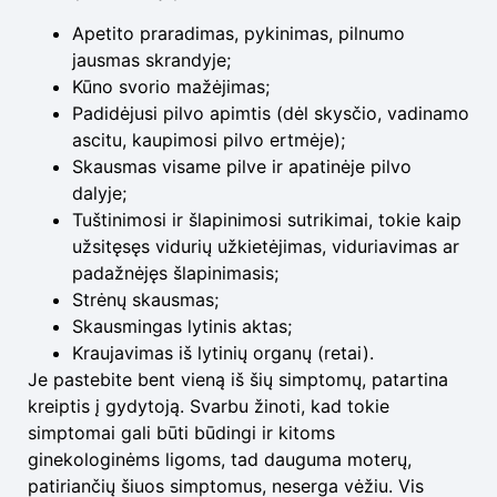
Apetito praradimas, pykinimas, pilnumo
jausmas skrandyje;
Kūno svorio mažėjimas;
Padidėjusi pilvo apimtis (dėl skysčio, vadinamo
ascitu, kaupimosi pilvo ertmėje);
Skausmas visame pilve ir apatinėje pilvo
dalyje;
Tuštinimosi ir šlapinimosi sutrikimai, tokie kaip
užsitęsęs vidurių užkietėjimas, viduriavimas ar
padažnėjęs šlapinimasis;
Strėnų skausmas;
Skausmingas lytinis aktas;
Kraujavimas iš lytinių organų (retai).
Je pastebite bent vieną iš šių simptomų, patartina
kreiptis į gydytoją. Svarbu žinoti, kad tokie
simptomai gali būti būdingi ir kitoms
ginekologinėms ligoms, tad dauguma moterų,
patiriančių šiuos simptomus, neserga vėžiu. Vis