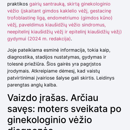
praktikos
gairių santrauką, skirtą ginekologinio
vėžio (įskaitant gimdos kaklelio vėžį, gestacinę
trofoblastinę ligą, endometriumo (gimdos kūno)
vėžį, paveldimus kiaušidžių vėžio sindromus,
neepitelinį kiaušidžių vėžį ir epitelinį kiaušidžių vėžį)
gydymui (2024 m. redakcija)
.
Joje pateikiama esminė informacija, tokia kaip,
diagnostika, stadijos nustatymas, gydymas ir
tolesnė priežiūra. Šios gairės yra pagrįstos
įrodymais. Atkreipiame dėmesį, kad vaistų
patvirtinimai įvairiose šalyse gali skirtis. Leidinys
parengtas anglų kalba.
Vaizdo įrašas. Arčiau
savęs: moters sveikata po
ginekologinio vėžio