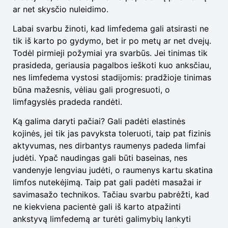
ar net skysčio nuleidimo.
Labai svarbu žinoti, kad limfedema gali atsirasti ne
tik iš karto po gydymo, bet ir po metų ar net dvejų.
Todėl pirmieji požymiai yra svarbūs. Jei tinimas tik
prasideda, geriausia pagalbos ieškoti kuo anksčiau,
nes limfedema vystosi stadijomis: pradžioje tinimas
būna mažesnis, vėliau gali progresuoti, o
limfagyslės pradeda randėti.
Ką galima daryti pačiai? Gali padėti elastinės
kojinės, jei tik jas pavyksta toleruoti, taip pat fizinis
aktyvumas, nes dirbantys raumenys padeda limfai
judėti. Ypač naudingas gali būti baseinas, nes
vandenyje lengviau judėti, o raumenys kartu skatina
limfos nutekėjimą. Taip pat gali padėti masažai ir
savimasažo technikos. Tačiau svarbu pabrėžti, kad
ne kiekviena pacientė gali iš karto atpažinti
ankstyvą limfedemą ar turėti galimybių lankyti