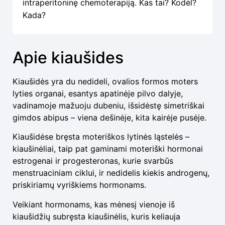
intraperitoninę chemoterapiją. Kas tai? Kodėl?
Kada?
Apie kiaušides
Kiaušidės yra du nedideli, ovalios formos moters
lyties organai, esantys apatinėje pilvo dalyje,
vadinamoje mažuoju dubeniu, išsidėstę simetriškai
gimdos abipus – viena dešinėje, kita kairėje pusėje.
Kiaušidėse bręsta moteriškos lytinės ląstelės –
kiaušinėliai, taip pat gaminami moteriški hormonai
estrogenai ir progesteronas, kurie svarbūs
menstruaciniam ciklui, ir nedidelis kiekis androgenų,
priskiriamų vyriškiems hormonams.
Veikiant hormonams, kas mėnesį vienoje iš
kiaušidžių subręsta kiaušinėlis, kuris keliauja