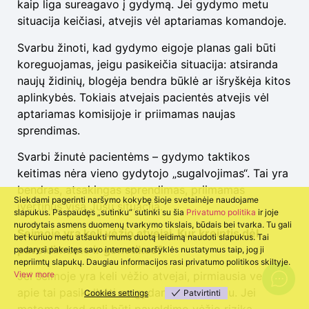
kaip liga sureagavo į gydymą. Jei gydymo metu
situacija keičiasi, atvejis vėl aptariamas komandoje.
Svarbu žinoti, kad gydymo eigoje planas gali būti
koreguojamas, jeigu pasikeičia situacija: atsiranda
naujų židinių, blogėja bendra būklė ar išryškėja kitos
aplinkybės. Tokiais atvejais pacientės atvejis vėl
aptariamas komisijoje ir priimamas naujas
sprendimas.
Svarbi žinutė pacientėms – gydymo taktikos
keitimas nėra vieno gydytojo „sugalvojimas“. Tai yra
bendras, atsakingas sprendimas, priimamas
Siekdami pagerinti naršymo kokybę šioje svetainėje naudojame
įvertinus visą Jūsų situaciją.
slapukus. Paspaudęs „sutinku“ sutinki su šia
Privatumo politika
ir joje
nurodytais asmens duomenų tvarkymo tikslais, būdais bei tvarka. Tu gali
Šeimoje yra keli vėžio atvejai. Kur kreiptis dėl
bet kuriuo metu atšaukti mums duotą leidimą naudoti slapukus. Tai
paveldimumo ir genetikos?
padarysi pakeitęs savo interneto naršyklės nustatymus taip, jog ji
nepriimtų slapukų. Daugiau informacijos rasi privatumo politikos skiltyje.
Jei šeimoje yra keli vėžio atvejai, pirmiausia verta
View more
apie tai pasikalbėti su gydančiu onkologu. Jei
Cookies settings
Patvirtinti
matoma, kad gali būti paveldimo vėžio rizika,