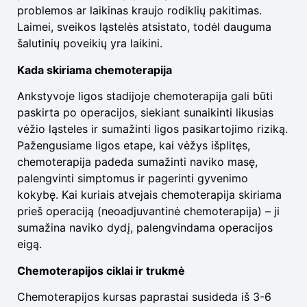
problemos ar laikinas kraujo rodiklių pakitimas.
Laimei, sveikos ląstelės atsistato, todėl dauguma
šalutinių poveikių yra laikini.
Kada skiriama chemoterapija
Ankstyvoje ligos stadijoje chemoterapija gali būti
paskirta po operacijos, siekiant sunaikinti likusias
vėžio ląsteles ir sumažinti ligos pasikartojimo riziką.
Pažengusiame ligos etape, kai vėžys išplitęs,
chemoterapija padeda sumažinti naviko masę,
palengvinti simptomus ir pagerinti gyvenimo
kokybę. Kai kuriais atvejais chemoterapija skiriama
prieš operaciją (neoadjuvantinė chemoterapija) – ji
sumažina naviko dydį, palengvindama operacijos
eigą.
Chemoterapijos ciklai ir trukmė
Chemoterapijos kursas paprastai susideda iš 3-6