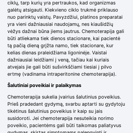
ciklų, tarp kurių yra pertraukos, kad organizmas
galėtų atsigauti. Kiekvieno ciklo trukmė priklauso
nuo parinktų vaistų. Pavyzdžiui, platinos preparatai
yra vieni dažniausiai naudojamų, nes kiaušidžių
vėžys dažnai būna jiems jautrus. Chemoterapija gali
būti atliekama tiek dienos stacionare, kai pacientė
tą pačią dieną grįžta namo, tiek stacionare, kur
kelias dienas praleidžiama ligoninėje. Vaistai
dažniausiai leidžiami į veną, tačiau kai kuriais
atvejais jie gali būti sušvirkščiami tiesiai į pilvo
ertmę (vadinama intraperitonine chemoterapija).
Šalutiniai poveikiai ir palaikymas
Chemoterapija sukelia įvairius šalutinius poveikius.
Prieš pradedant gydymą, svarbu aptarti su gydytoju
tikėtinus šalutinius poveikius ir kaip su jais
susidoroti. Jei chemoterapija nesuteikia norimo
poveikio, pacientėms gali būti taikomas paliatyvus
gydymas, skirtas simptomams palengvinti ir