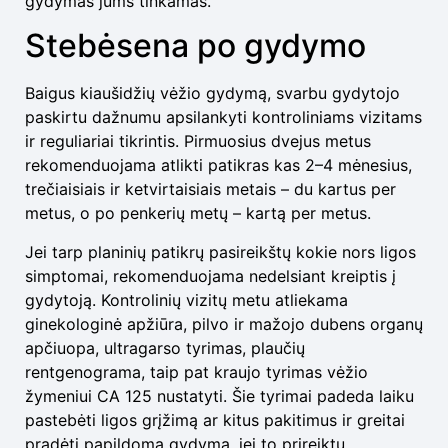
gydymas jums tinkamas.
Stebėsena po gydymo
Baigus kiaušidžių vėžio gydymą, svarbu gydytojo
paskirtu dažnumu apsilankyti kontroliniams vizitams
ir reguliariai tikrintis. Pirmuosius dvejus metus
rekomenduojama atlikti patikras kas 2–4 mėnesius,
trečiaisiais ir ketvirtaisiais metais – du kartus per
metus, o po penkerių metų – kartą per metus.
Jei tarp planinių patikrų pasireikštų kokie nors ligos
simptomai, rekomenduojama nedelsiant kreiptis į
gydytoją. Kontrolinių vizitų metu atliekama
ginekologinė apžiūra, pilvo ir mažojo dubens organų
apčiuopa, ultragarso tyrimas, plaučių
rentgenograma, taip pat kraujo tyrimas vėžio
žymeniui CA 125 nustatyti. Šie tyrimai padeda laiku
pastebėti ligos grįžimą ar kitus pakitimus ir greitai
pradėti papildomą gydymą, jei to prireiktų.