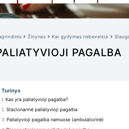
agrindinis
Žinynas
Kai gydymas nebeveikia
Slauga
PALIATYVIOJI PAGALBA
Turinys
Kas yra paliatyvioji pagalba?
Stacionarinė paliatyvioji pagalba
Paliatyvioji pagalba namuose (ambulatorinė)