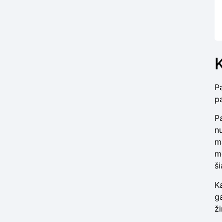
P
p
Pa
n
m
me
ši
Ka
ga
ži