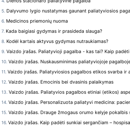
Dienos stacionaro paliatyvinė pagalba
Dalyvumo lygio nustatymas gaunant paliatyviosios pag
Medicinos priemonių nuoma
Kada baigiasi gydymas ir prasideda slauga?
Kodėl kartais aktyvus gydymas nutraukiamas?
Vaizdo įrašas. Paliatyvioji pagalba - kas tai? Kaip padėti
Vaizdo įrašas. Nuskausminimas paliatyviojoje pagalboj
Vaizdo įrašas. Paliatyviosios pagalbos etikos svarba ir 
Vaizdo įrašas. Emocinis bei dvasinis palaikymas
Vaizdo įrašas. Paliatyvios pagalbos etiniai (etikos) aspe
Vaizdo įrašas. Personalizuota paliatyvi medicina: pacie
Vaizdo įrašas. Drauge žmogaus orumo kelyje pokalbis s
Vaizdo įrašas. Kaip padėti sunkiai sergančiam – hospis