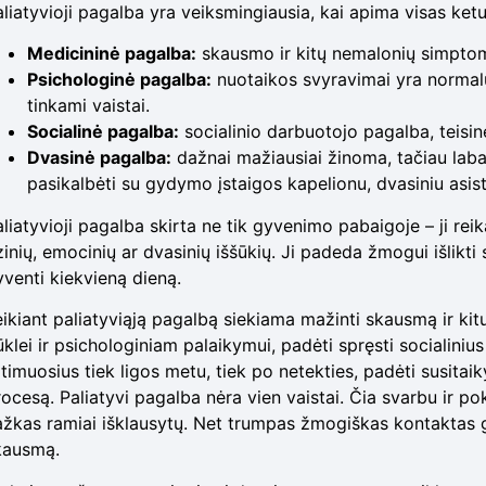
liatyvioji pagalba yra veiksmingiausia, kai apima visas ketur
Medicininė pagalba:
skausmo ir kitų nemalonių simpto
Psichologinė pagalba:
nuotaikos svyravimai yra normalūs
tinkami vaistai.
Socialinė pagalba:
socialinio darbuotojo pagalba, teisin
Dvasinė pagalba:
dažnai mažiausiai žinoma, tačiau labai
pasikalbėti su gydymo įstaigos kapelionu, dvasiniu asis
aliatyvioji pagalba skirta ne tik gyvenimo pabaigoje – ji rei
zinių, emocinių ar dvasinių iššūkių. Ji padeda žmogui išlikt
yventi kiekvieną dieną.
eikiant paliatyviąją pagalbą siekiama mažinti skausmą ir ki
klei ir psichologiniam palaikymui, padėti spręsti socialinius
rtimuosius tiek ligos metu, tiek po netekties, padėti susitai
ocesą. Paliatyvi pagalba nėra vien vaistai. Čia svarbu ir po
ažkas ramiai išklausytų. Net trumpas žmogiškas kontaktas ga
kausmą.