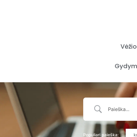
Vėžio
Gydym
Populiari paieška:
k