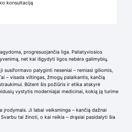
ko konsultaciją
agydoma, progresuojančia liga. Paliatyviosios
venimą, net kai išgydyti ligos nebėra galimybių.
ji susiformavo palyginti neseniai – remiasi giliomis,
i – visada viltingas, žmogų palaikantis, kančią
raukimui. Būtent šis požiūris ir etika atskyrė
leidusių vystytis moderniajai medicinai, kokią ją turime
sta įrodymais. Ji labai veiksminga – kančią dažnai
Svarbu tai žinoti, o kai reikia – drąsiai pasidalyti šia