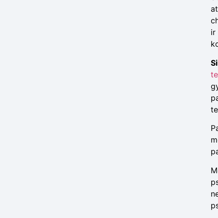
a
ch
i
k
S
t
g
p
t
P
me
p
M
p
ne
p