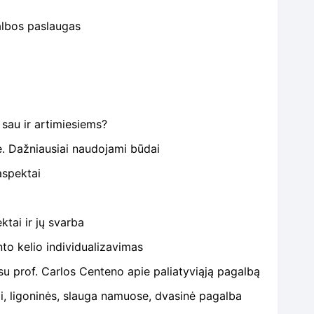
albos paslaugas
 sau ir artimiesiems?
e. Dažniausiai naudojami būdai
aspektai
ktai ir jų svarba
nto kelio individualizavimas
u prof. Carlos Centeno apie paliatyviąją pagalbą
ai, ligoninės, slauga namuose, dvasinė pagalba