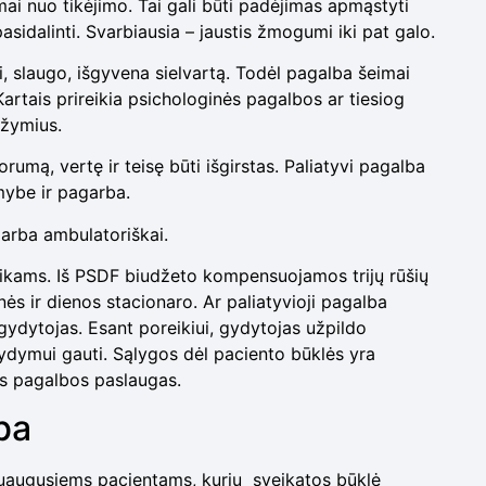
ai nuo tikėjimo. Tai gali būti padėjimas apmąstyti
 pasidalinti. Svarbiausia – jaustis žmogumi iki pat galo.
i, slaugo, išgyvena sielvartą. Todėl pagalba šeimai
artais prireikia psichologinės pagalbos ar tiesiog
ožymius.
umą, vertę ir teisę būti išgirstas. Paliatyvi pagalba
mybe ir pagarba.
 arba ambulatoriškai.
 vaikams. Iš PSDF biudžeto kompensuojamos trijų rūšių
ės ir dienos stacionaro. Ar paliatyvioji pagalba
s gydytojas. Esant poreikiui, gydytojas užpildo
 gydymui gauti. Sąlygos dėl paciento būklės yra
ios pagalbos paslaugas.
ba
suaugusiems pacientams, kurių sveikatos būklė