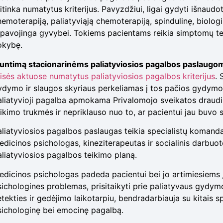
titinka numatytus kriterijus. Pavyzdžiui, ligai gydyti išnau
emoterapiją, paliatyviąją chemoterapiją, spindulinę, biologi
r pavojinga gyvybei. Tokiems pacientams reikia simptomų ter
okybę.
iuntimą stacionarinėms paliatyviosios pagalbos paslaugom
eisės aktuose numatytus paliatyviosios pagalbos kriterijus
. 
ydymo ir slaugos skyriaus perkeliamas į tos pačios gydymo 
aliatyvioji pagalba apmokama Privalomojo sveikatos draudi
eikimo trukmės ir nepriklauso nuo to, ar pacientui jau buvo 
aliatyviosios pagalbos paslaugas teikia specialistų komanda
dicinos psichologas, kineziterapeutas ir socialinis darbuoto
aliatyviosios pagalbos teikimo planą.
edicinos psichologas padeda pacientui bei jo artimiesiems įv
sichologines problemas, prisitaikyti prie paliatyvaus gydym
tekties ir gedėjimo laikotarpiu, bendradarbiauja su kitais sp
sichologinę bei emocinę pagalbą.