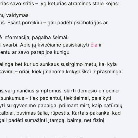
ias savo sritis – lyg keturias atramines stalo kojas:
mų valdymas.
. Esant poreikiui – gali padėti psichologas ar
ė informacija, pagalba šeimai.
 svarbi. Apie ją kviečiame pasiskaityti
čia
ir
tentu ar savo parapijos kunigu.
kalinga bet kuriuo sunkaus susirgimo metu, kai kyla
i savimi – oriai, kiek įmanoma kokybiškai ir prasmingai
tus varginančius simptomus, skirti dėmesio emocinei
 sunkumus – tiek pacientui, tiek šeimai, palaikyti
kyti su gyvenimo pabaiga, priimant mirtį kaip natūralų
kalbiai, buvimas šalia, rūpestis. Kartais pakanka, kad
li padėti sumažinti įtampą, baimę, net fizinį