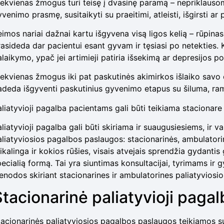
iekvienas žmogus turi teisę į dvasinę paramą – nepriklausom
venimo prasmę, susitaikyti su praeitimi, atleisti, išgirsti ar
eimos nariai dažnai kartu išgyvena visą ligos kelią – rūpinas
rasideda dar pacientui esant gyvam ir tęsiasi po netekties. K
alaikymo, ypač jei artimieji patiria išsekimą ar depresijos p
iekvienas žmogus iki pat paskutinės akimirkos išlaiko savo or
adeda išgyventi paskutinius gyvenimo etapus su šiluma, ra
aliatyvioji pagalba pacientams gali būti teikiama stacionare
aliatyvioji pagalba gali būti skiriama ir suaugusiesiems, ir
aliatyviosios pagalbos paslaugos: stacionarinės, ambulatorin
ikalinga ir kokios rūšies, visais atvejais sprendžia gydanti
pecialią formą. Tai yra siuntimas konsultacijai, tyrimams ir
ienodos skiriant stacionarines ir ambulatorines paliatyvios
Stacionarinė paliatyvioji pagal
tacionarinės paliatyviosios pagalbos paslaugos teikiamos 