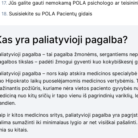
Jūs galite gauti nemokamą POLA psichologo ar teisinin
Susisiekite su POLA Pacientų gidais
Kas yra paliatyvioji pagalba?
aliatyvioji pagalba – tai pagalba žmonėms, sergantiems nep
agalbos tikslas – padėti žmogui gyventi kuo kokybiškesnį gy
liatyvioji pagalba – nors kaip atskira medicinos specialybė 
uo Hipokrato laikų puoselėjamomis medicinos vertybėmis. Ta
ažinantis požiūris, kuriame nėra vietos paciento gyvybės nut
diciną nuo kitų sričių ir tapo vienu iš pagrindinių variklių, 
andien.
ip ir kitos medicinos sritys, paliatyvioji pagalba yra pagrį
lima sumažinti iki minimalaus lygio ar net visiškai pašalinti. 
nia su kitais.