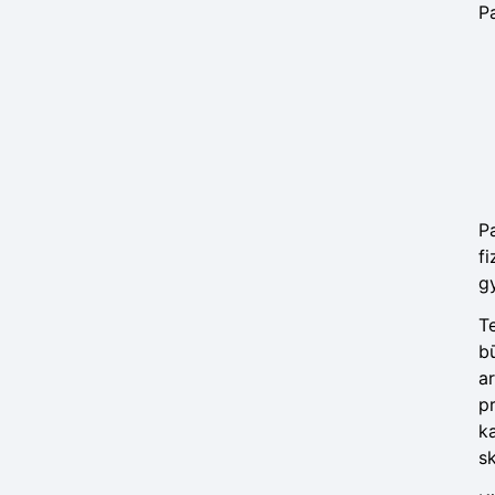
Pa
P
fi
g
T
bū
a
pr
k
s