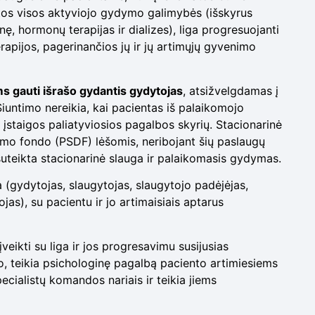
dotos visos aktyviojo gydymo galimybės (išskyrus
nę, hormonų terapijas ir dializes), liga progresuojanti
apijos, pagerinančios jų ir jų artimųjų gyvenimo
s gauti išrašo gydantis gydytojas
, atsižvelgdamas į
Siuntimo nereikia, kai pacientas iš palaikomojo
įstaigos paliatyviosios pagalbos skyrių. Stacionarinė
mo fondo (PSDF) lėšomis, neribojant šių paslaugų
suteikta stacionarinė slauga ir palaikomasis gydymas.
 (gydytojas, slaugytojas, slaugytojo padėjėjas,
jas), su pacientu ir jo artimaisiais aptarus
eikti su liga ir jos progresavimu susijusias
o, teikia psichologinę pagalbą paciento artimiesiems
ecialistų komandos nariais ir teikia jiems