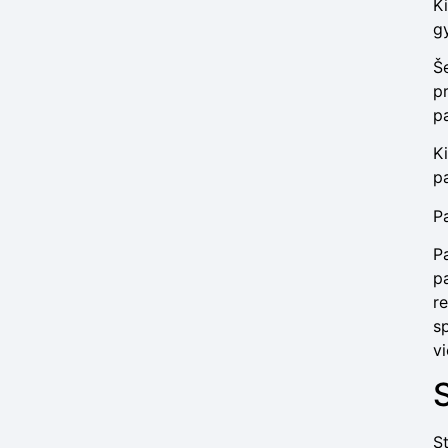
K
gy
Š
p
p
K
p
P
P
p
re
s
v
S