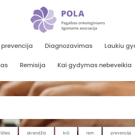
 prevencija
Diagnozavimas
Laukiu g
as
Remisija
Kai gydymas nebeveikia
rūties
skrandžio
krū
rem
prevencija