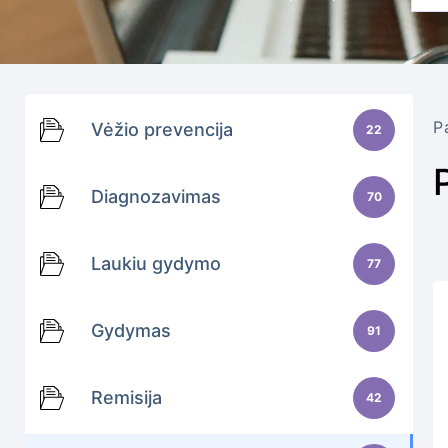
P
Vėžio prevencija
22
Diagnozavimas
70
Laukiu gydymo
77
Gydymas
91
Remisija
42