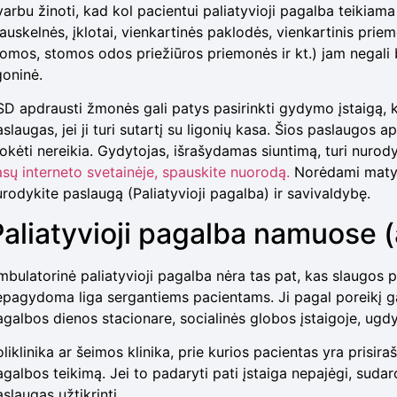
varbu žinoti, kad kol pacientui paliatyvioji pagalba teikia
auskelnės, įklotai, vienkartinės paklodės, vienkartinis priem
tomos, stomos odos priežiūros priemonės ir kt.) jam negali 
goninė.
SD apdrausti žmonės gali patys pasirinkti gydymo įstaigą, 
aslaugas, jei ji turi sutartį su ligonių kasa. Šios paslaugos
okėti nereikia. Gydytojas, išrašydamas siuntimą, turi nurody
asų interneto svetainėje, spauskite nuorodą.
Norėdami matyti
urodykite paslaugą (Paliatyvioji pagalba) ir savivaldybę.
Paliatyvioji pagalba namuose 
mbulatorinė paliatyvioji pagalba nėra tas pat, kas slaugos p
epagydoma liga sergantiems pacientams. Ji pagal poreikį ga
agalbos dienos stacionare, socialinės globos įstaigoje, ugdy
liklinika ar šeimos klinika, prie kurios pacientas yra prisira
agalbos teikimą. Jei to padaryti pati įstaiga nepajėgi, sudar
slaugas užtikrinti.