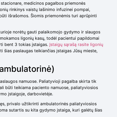
ma stacionare, medicinos pagalbos priemonės
onių rinkinys vaistų lašinimo infuzinei pompai,
būti išrašomos. Šiomis priemonėmis turi aprūpinti
kurioje norėtų gauti palaikomojo gydymo ir slaugos
 apmokamos ligonių kasų, todėl pacientui papildomai
ti bent 3 tokias įstaigas.
Įstaigų sąrašą rasite ligonių
 šias paslaugas teikiančias įstaigas Jūsų mieste,
(ambulatorinė)
aslaugos namuose. Paliatyvioji pagalba skirta tik
li būti teikiama paciento namuose, paliatyviosios
mo įstaigoje, darbovietėje.
šęs, privalo užtikrinti ambulatorinės paliatyviosios
oma sutartis su kita gydymo įstaiga, kuri galėtų šias