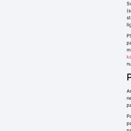
S
(s
s
li
P
p
m
k
n
A
n
p
Po
p
pa