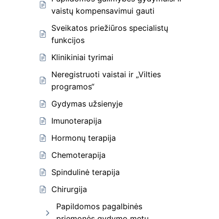
vaistų kompensavimui gauti
Sveikatos priežiūros specialistų
funkcijos
Klinikiniai tyrimai
Neregistruoti vaistai ir „Vilties
programos“
Gydymas užsienyje
Imunoterapija
Hormonų terapija
Chemoterapija
Spindulinė terapija
Chirurgija
Papildomos pagalbinės
priemonės gydymo metu