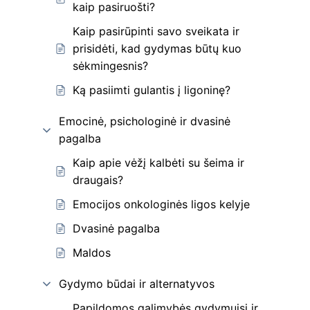
kaip pasiruošti?
Kaip pasirūpinti savo sveikata ir
prisidėti, kad gydymas būtų kuo
sėkmingesnis?
Ką pasiimti gulantis į ligoninę?
Emocinė, psichologinė ir dvasinė
pagalba
Kaip apie vėžį kalbėti su šeima ir
draugais?
Emocijos onkologinės ligos kelyje
Dvasinė pagalba
Maldos
Gydymo būdai ir alternatyvos
Papildomos galimybės gydymuisi ir