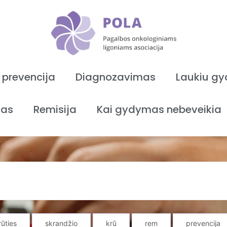
 prevencija
Diagnozavimas
Laukiu g
as
Remisija
Kai gydymas nebeveikia
rūties
skrandžio
krū
rem
prevencija