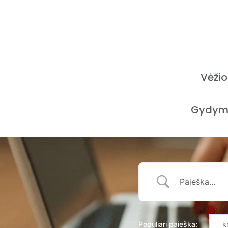
Vėžio
Gydym
Populiari paieška:
k