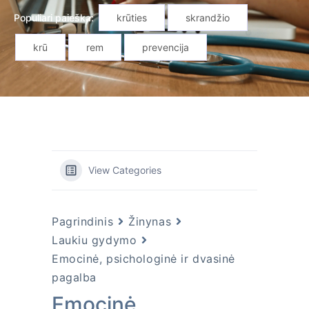
Populiari paieška:
krūties
skrandžio
krū
rem
prevencija
View Categories
Pagrindinis
Žinynas
Laukiu gydymo
Emocinė, psichologinė ir dvasinė
pagalba
Emocinė,