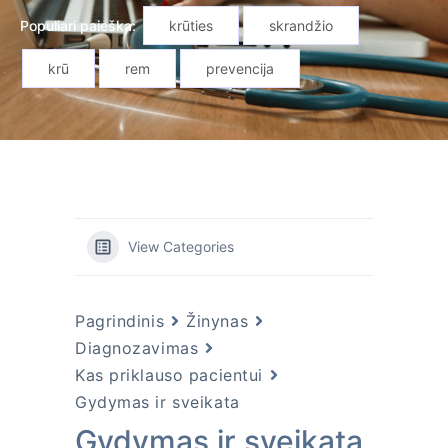
Populiari paieška:
krūties
skrandžio
krū
rem
prevencija
View Categories
Pagrindinis
Žinynas
Diagnozavimas
Kas priklauso pacientui
Gydymas ir sveikata
Gydymas ir sveikata