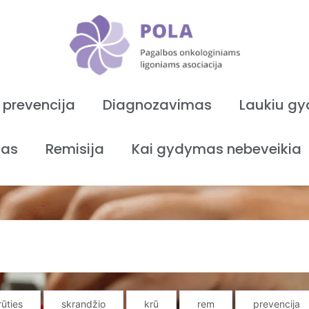
 prevencija
Diagnozavimas
Laukiu g
as
Remisija
Kai gydymas nebeveikia
rūties
skrandžio
krū
rem
prevencija