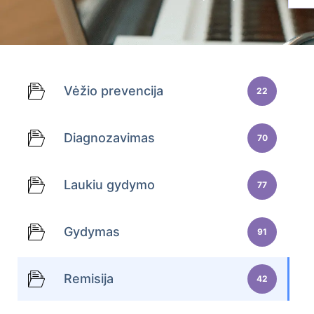
Vėžio prevencija
22
Diagnozavimas
70
Laukiu gydymo
77
Gydymas
91
Remisija
42