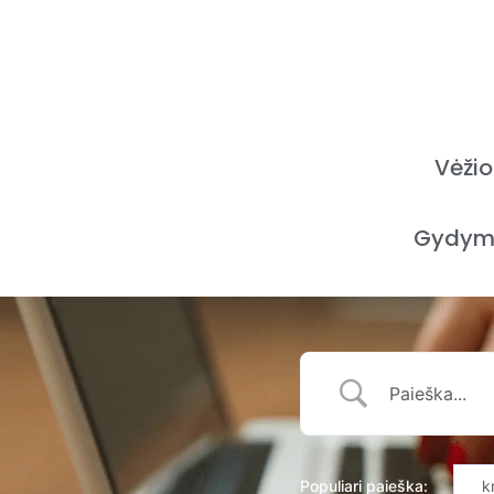
Vėžio
Gydym
Populiari paieška:
k