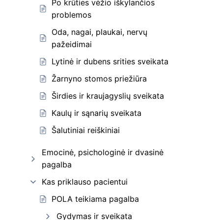
Po krūties vėžio iškylančios
problemos
Oda, nagai, plaukai, nervų
pažeidimai
Lytinė ir dubens srities sveikata
Žarnyno stomos priežiūra
Širdies ir kraujagyslių sveikata
Kaulų ir sąnarių sveikata
Šalutiniai reiškiniai
Emocinė, psichologinė ir dvasinė
pagalba
Kas priklauso pacientui
POLA teikiama pagalba
Gydymas ir sveikata