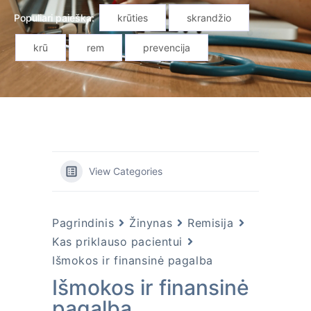
Populiari paieška:
krūties
skrandžio
krū
rem
prevencija
View Categories
Pagrindinis
Žinynas
Remisija
Kas priklauso pacientui
Išmokos ir finansinė pagalba
Išmokos ir finansinė
pagalba