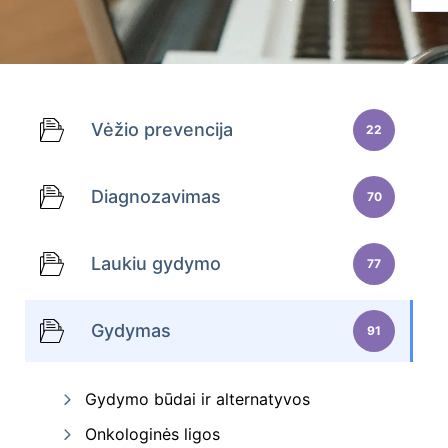
Vėžio prevencija
22
Diagnozavimas
70
Laukiu gydymo
77
Gydymas
91
Gydymo būdai ir alternatyvos
Onkologinės ligos