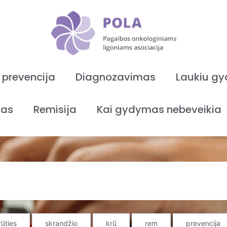
 prevencija
Diagnozavimas
Laukiu g
as
Remisija
Kai gydymas nebeveikia
rūties
skrandžio
krū
rem
prevencija