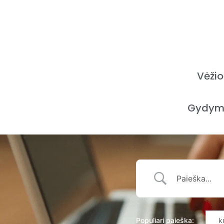
Vėžio
Gydym
Populiari paieška:
k