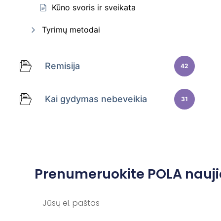
Kūno svoris ir sveikata
Tyrimų metodai
Remisija
42
Kai gydymas nebeveikia
31
Prenumeruokite POLA nauji