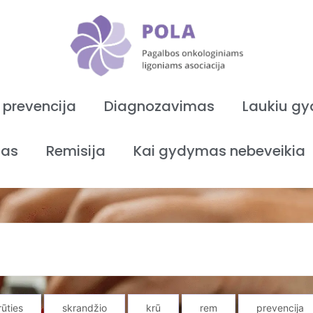
 prevencija
Diagnozavimas
Laukiu g
as
Remisija
Kai gydymas nebeveikia
rūties
skrandžio
krū
rem
prevencija