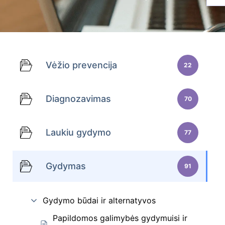
Vėžio prevencija
22
Diagnozavimas
70
Laukiu gydymo
77
Gydymas
91
Gydymo būdai ir alternatyvos
Papildomos galimybės gydymuisi ir