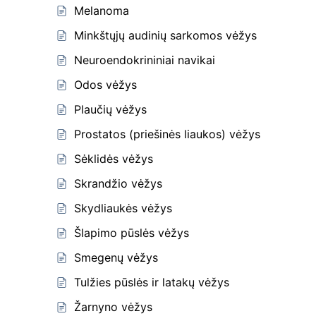
Melanoma
Minkštųjų audinių sarkomos vėžys
Neuroendokrininiai navikai
Odos vėžys
Plaučių vėžys
Prostatos (priešinės liaukos) vėžys
Sėklidės vėžys
Skrandžio vėžys
Skydliaukės vėžys
Šlapimo pūslės vėžys
Smegenų vėžys
Tulžies pūslės ir latakų vėžys
Žarnyno vėžys