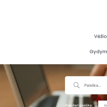
Vėžio
Gydym
Populiari paieška:
k